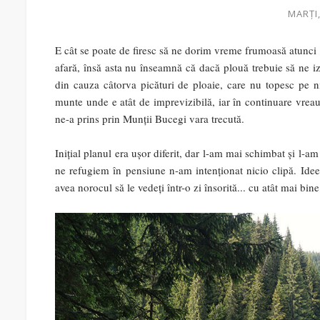
MARȚI,
E cât se poate de firesc să ne dorim vreme frumoasă atunci
afară, însă asta nu înseamnă că dacă plouă trebuie să ne 
din cauza câtorva picături de ploaie, care nu topesc pe 
munte unde e atât de imprevizibilă, iar în continuare vreau s
ne-a prins prin Munții Bucegi vara trecută.
Inițial planul era ușor diferit, dar l-am mai schimbat și l-am
ne refugiem în pensiune n-am intenționat nicio clipă. Ideea 
avea norocul să le vedeți într-o zi însorită... cu atât mai bin