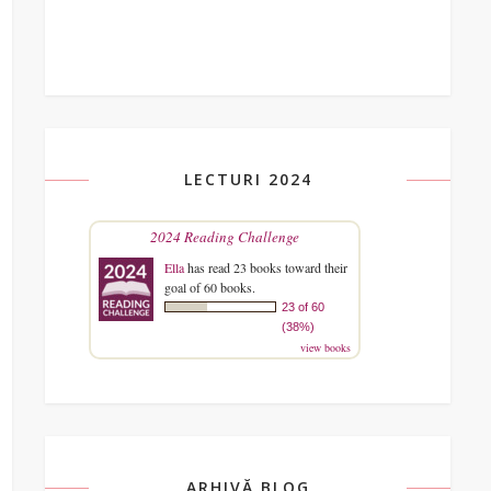
LECTURI 2024
2024 Reading Challenge
Ella
has read 23 books toward their
goal of 60 books.
23 of 60
(38%)
view books
ARHIVĂ BLOG