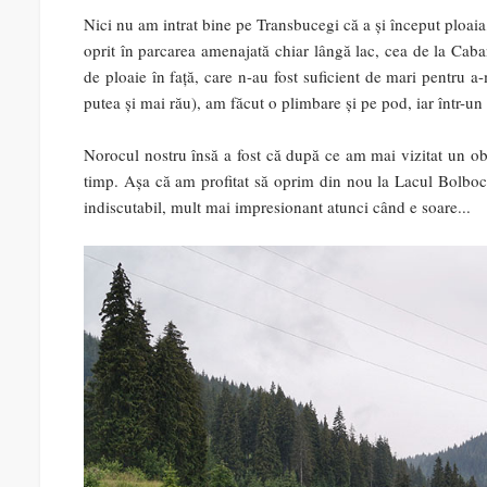
Nici nu am intrat bine pe Transbucegi că a și început ploai
oprit în parcarea amenajată chiar lângă lac, cea de la Cab
de ploaie în față, care n-au fost suficient de mari pentru a
putea și mai rău), am făcut o plimbare și pe pod, iar într-un
Norocul nostru însă a fost că după ce am mai vizitat un obiec
timp. Așa că am profitat să oprim din nou la Lacul Bolboci
indiscutabil, mult mai impresionant atunci când e soare...