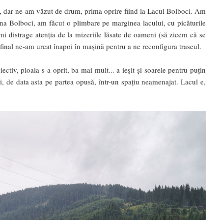
a, dar ne-am văzut de drum, prima oprire fiind la Lacul Bolboci. Am
ana Bolboci, am făcut o plimbare pe marginea lacului, cu picăturile
-mi distrage atenția de la mizeriile lăsate de oameni (să zicem că se
 final ne-am urcat înapoi în mașină pentru a ne reconfigura traseul.
tiv, ploaia s-a oprit, ba mai mult... a ieșit și soarele pentru puțin
, de data asta pe partea opusă, într-un spațiu neamenajat. Lacul e,