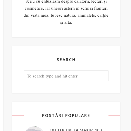
Scriu cu entuziasm despre călătorii, lecturi și
cosmetice, iar uneori aștern în scris și frânturi
din viața mea. Iubesc natura, animalele, cărțile
și arta.
SEARCH
POSTĂRI POPULARE
10+ LOCURI LA MAXIM 100