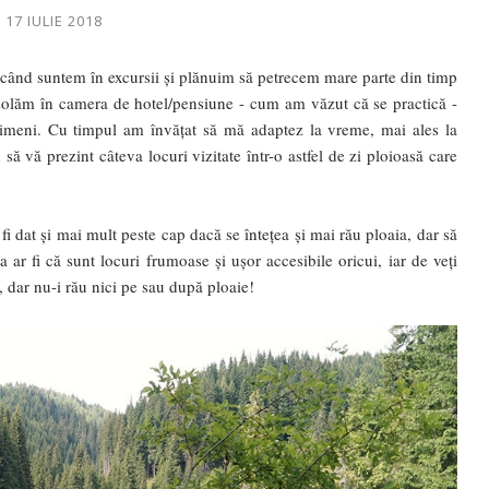
 17 IULIE 2018
 când suntem în excursii și plănuim să petrecem mare parte din timp
izolăm în camera de hotel/pensiune - cum am văzut că se practică -
nimeni. Cu timpul am învățat să mă adaptez la vreme, mai ales la
ă vă prezint câteva locuri vizitate într-o astfel de zi ploioasă care
 fi dat și mai mult peste cap dacă se întețea și mai rău ploaia, dar să
ar fi că sunt locuri frumoase și ușor accesibile oricui, iar de veți
e, dar nu-i rău nici pe sau după ploaie!