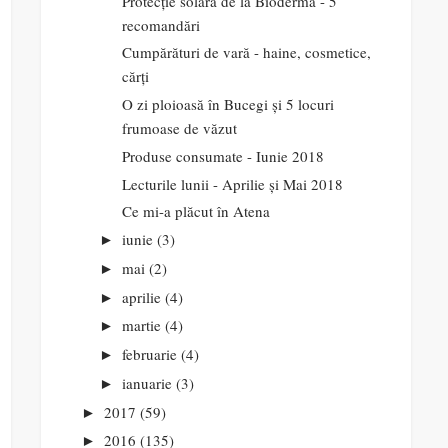
Protecție solară de la Bioderma - 5
recomandări
Cumpărături de vară - haine, cosmetice,
cărți
O zi ploioasă în Bucegi și 5 locuri
frumoase de văzut
Produse consumate - Iunie 2018
Lecturile lunii - Aprilie și Mai 2018
Ce mi-a plăcut în Atena
iunie
(3)
►
mai
(2)
►
aprilie
(4)
►
martie
(4)
►
februarie
(4)
►
ianuarie
(3)
►
2017
(59)
►
2016
(135)
►