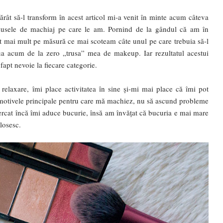
ărât să-l transform în acest articol mi-a venit în minte acum câteva
odusele de machiaj pe care le am. Pornind de la gândul că am în
tot mai mult pe măsură ce mai scoteam câte unul pe care trebuia să-l
a acum de la zero „trusa” mea de makeup. Iar rezultatul acestui
fapt nevoie la fiecare categorie.
laxare, îmi place activitatea în sine și-mi mai place că îmi pot
t motivele principale pentru care mă machiez, nu să ascund probleme
ercat încă îmi aduce bucurie, însă am învățat că bucuria e mai mare
losesc.