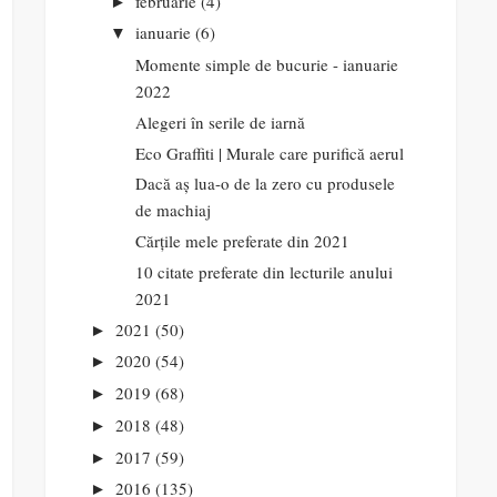
februarie
(4)
►
ianuarie
(6)
▼
Momente simple de bucurie - ianuarie
2022
Alegeri în serile de iarnă
Eco Graffiti | Murale care purifică aerul
Dacă aș lua-o de la zero cu produsele
de machiaj
Cărțile mele preferate din 2021
10 citate preferate din lecturile anului
2021
2021
(50)
►
2020
(54)
►
2019
(68)
►
2018
(48)
►
2017
(59)
►
2016
(135)
►