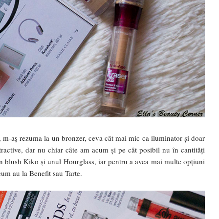
m, m-aș rezuma la un bronzer, ceva cât mai mic ca iluminator și doar
tractive, dar nu chiar câte am acum și pe cât posibil nu în cantități
un blush Kiko și unul Hourglass, iar pentru a avea mai multe opțiuni
cum au la Benefit sau Tarte.