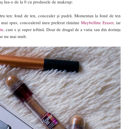
 aș lua-o de la 0 cu produsele de makeup:
tru ten: fond de ten, concealer și pudră. Momentan la fond de ten
mai spus, concealerul meu preferat rămâne
Maybelline Eraser
, iar
te
, care e și super ieftină. Doar de dragul de a varia sau din dorința
dar nu mai mult.