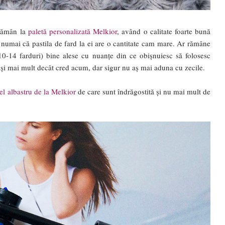
 rămân la
paletă personalizată Melkior
, având o calitate foarte bună
 numai că pastila de fard la ei are o cantitate cam mare. Ar rămâne
(10-14 farduri) bine alese cu nuanțe din ce obișnuiesc să folosesc
de și mai mult decât cred acum, dar sigur nu aș mai aduna cu zecile.
el albastru de la Melkior
de care sunt îndrăgostită și nu mai mult de