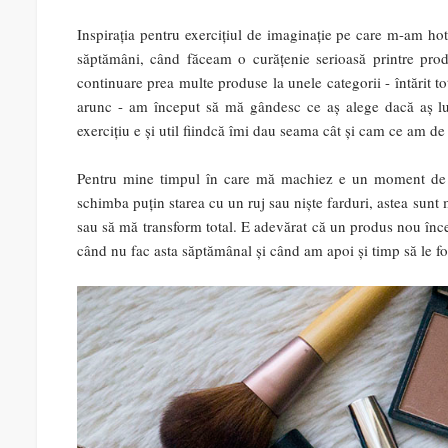
Inspirația pentru exercițiul de imaginație pe care m-am hot
săptămâni, când făceam o curățenie serioasă printre pr
continuare prea multe produse la unele categorii - întărit 
arunc - am început să mă gândesc ce aș alege dacă aș lu
exercițiu e și util fiindcă îmi dau seama cât și cam ce am de 
Pentru mine timpul în care mă machiez e un moment de re
schimba puțin starea cu un ruj sau niște farduri, astea sun
sau să mă transform total. E adevărat că un produs nou înc
când nu fac asta săptămânal și când am apoi și timp să le fo