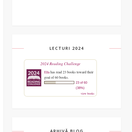
LECTURI 2024
2024 Reading Challenge
Ella
has read 23 books toward their
goal of 60 books.
23 of 60
(38%)
view books
ARHIVĂ BLOG