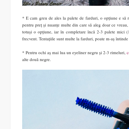
* E cam greu de ales la palete de farduri, o opțiune e să
pentru preț și nuanțe multe din care să aleg doar ce vreau,
totuși o opțiune, iar în completare încă 2-3 palete mici 
frecvent. Tentațiile sunt multe la farduri, poate m-aș întin
* Pentru ochi aș mai lua un eyeliner negru și 2-3 rimeluri,
c
alte două negre.