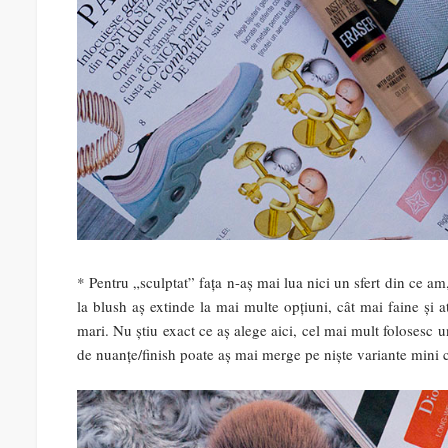
* Pentru „sculptat” fața n-aș mai lua nici un sfert din ce a
la blush aș extinde la mai multe opțiuni, cât mai faine și a
mari. Nu știu exact ce aș alege aici, cel mai mult folosesc 
de nuanțe/finish poate aș mai merge pe niște variante mini 