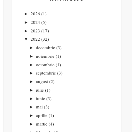
2026
(1)
►
2024
(5)
►
2023
(17)
►
2022
(32)
▼
decembrie
(3)
►
noiembrie
(1)
►
octombrie
(1)
►
septembrie
(3)
►
august
(2)
►
iulie
(1)
►
iunie
(3)
►
mai
(3)
►
aprilie
(1)
►
martie
(4)
►