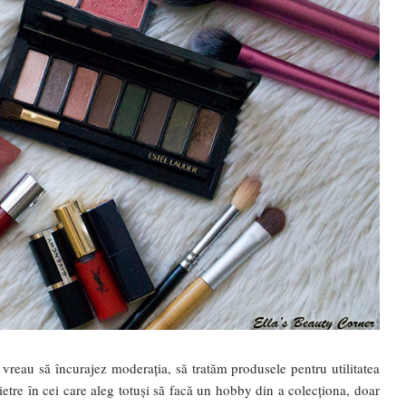
 vreau să încurajez moderația, să tratăm produsele pentru utilitatea
ietre în cei care aleg totuși să facă un hobby din a colecționa, doar