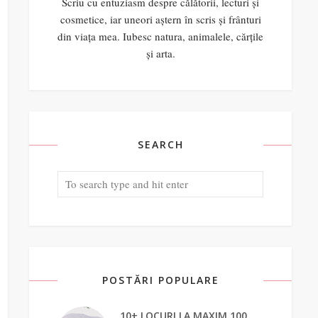
Scriu cu entuziasm despre călătorii, lecturi și
cosmetice, iar uneori aștern în scris și frânturi
din viața mea. Iubesc natura, animalele, cărțile
și arta.
SEARCH
POSTĂRI POPULARE
10+ LOCURI LA MAXIM 100