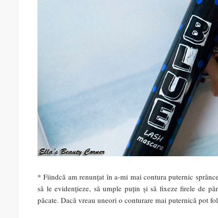
* Fiindcă am renunțat în a-mi mai contura puternic sprâncele
să le evidențieze, să umple puțin și să fixeze firele de p
păcate. Dacă vreau uneori o conturare mai puternică pot folo