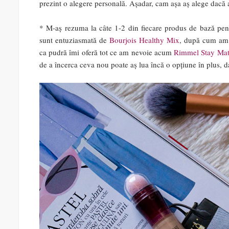
prezint o alegere personală. Așadar, cam așa aș alege dacă
* M-aș rezuma la câte 1-2 din fiecare produs de bază pen
sunt entuziasmată de
Bourjois Healthy Mix
, după cum am 
ca pudră îmi oferă tot ce am nevoie acum
Rimmel Stay Mat
de a încerca ceva nou poate aș lua încă o opțiune în plus, 