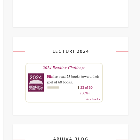
LECTURI 2024
2024 Reading Challenge
Ella
has read 23 books toward their
goal of 60 books.
23 of 60
(38%)
view books
ARHIVĂ BLOG