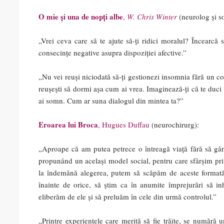
O mie și una de nopți albe
,
W. Chris Winter
(neurolog și s
„Vrei ceva care să te ajute să-ți ridici moralul? Încearcă
consecințe negative asupra dispoziției afective.”
„Nu vei reuși niciodată să-ți gestionezi insomnia fără un co
reușești să dormi așa cum ai vrea. Imaginează-ți că te duci 
ai somn. Cum ar suna dialogul din mintea ta?”
Eroarea lui Broca
, Hugues Duffau
(neurochirurg):
„Aproape că am putea petrece o întreagă viață fără să gân
propunând un același model social, pentru care sfârșim prin
la îndemână alegerea, putem să scăpăm de aceste formatări
înainte de orice, să știm ca în anumite împrejurări să in
eliberăm de ele și să preluăm în cele din urmă controlul.”
„Printre experiențele care merită să fie trăite, se numără