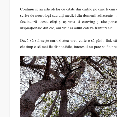
Continui seria articolelor cu citate din cărțile pe care le-a
scrise de neurologi sau alți medici din domenii adiacente - 
fascinează aceste cărți și aș vrea să conving și alte per
inspiraționale din ele, am vrut să adun câteva frânturi aici.
Dacă vă stârnește curiozitatea vreo carte o să găsiți link 
cât timp o să mai fie disponibile, interesul nu pare să fie p