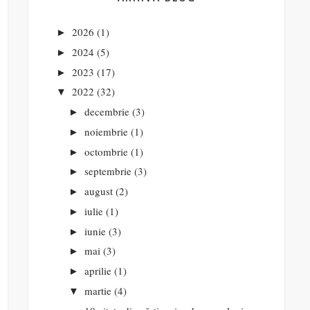
2026
(1)
►
2024
(5)
►
2023
(17)
►
2022
(32)
▼
decembrie
(3)
►
noiembrie
(1)
►
octombrie
(1)
►
septembrie
(3)
►
august
(2)
►
iulie
(1)
►
iunie
(3)
►
mai
(3)
►
aprilie
(1)
►
martie
(4)
▼