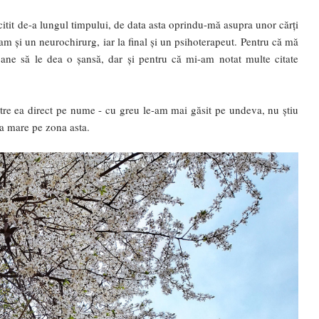
m citit de-a lungul timpului, de data asta oprindu-mă asupra unor cărți
am și un neurochirurg, iar la final și un psihoterapeut. Pentru că mă
soane să le dea o șansă, dar și pentru că mi-am notat multe citate
către ea direct pe nume - cu greu le-am mai găsit pe undeva, nu știu
rea mare pe zona asta.