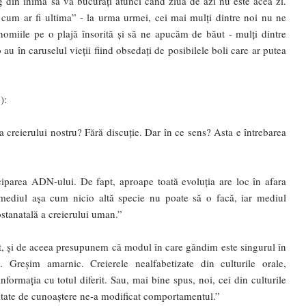
rog din inimă să vă bucurați atunci când ziua de azi nu este acea zi.
i cum ar fi ultima” - la urma urmei, cei mai mulți dintre noi nu ne
miile pe o plajă însorită și să ne apucăm de băut - mulți dintre
 au în caruselul vieții fiind obsedați de posibilele boli care ar putea
):
 creierului nostru? Fără discuție. Dar în ce sens? Asta e întrebarea
ciparea ADN-ului. De fapt, aproape toată evoluția are loc în afara
mediul așa cum nicio altă specie nu poate să o facă, iar mediul
ostanatală a creierului uman.”
at, și de aceea presupunem că modul în care gândim este singurul în
. Greșim amarnic. Creierele nealfabetizate din culturile orale,
rmația cu totul diferit. Sau, mai bine spus, noi, cei din culturile
alitate de cunoaștere ne-a modificat comportamentul.”