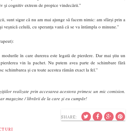
iv și cognitiv extrem de propice vindecării.”
icii, sunt sigur că nu am mai ajunge să facem nimic: am sfârși prin a
ași veșnică celulă, cu speranța vană că se va întâmpla o minune.”
rapeut):
e modurile în care durerea este legată de pierdere. Dar mai știu un
i pierderea vin la pachet. Nu putem avea parte de schimbare fără
c schimbarea și cu toate acestea rămân exact la fel.”
hizițiilor realizate prin accesarea acestora primesc un mic comision.
ar magazine / librării de la care și eu cumpăr!
SHARE:
CTURI