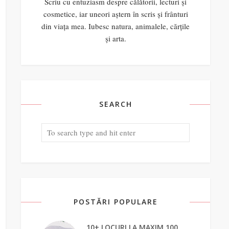
Scriu cu entuziasm despre călătorii, lecturi și
cosmetice, iar uneori aștern în scris și frânturi
din viața mea. Iubesc natura, animalele, cărțile
și arta.
SEARCH
POSTĂRI POPULARE
10+ LOCURI LA MAXIM 100