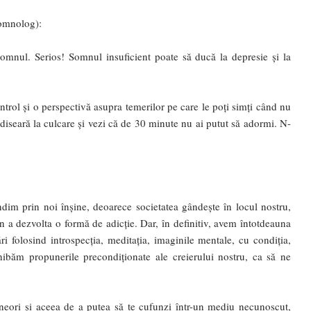
omnolog):
 somnul. Serios! Somnul insuficient poate să ducă la depresie și la
ntrol și o perspectivă asupra temerilor pe care le poți simți când nu
diseară la culcare și vezi că de 30 minute nu ai putut să adormi. N-
dim prin noi înșine, deoarece societatea gândește în locul nostru,
 a dezvolta o formă de adicție. Dar, în definitiv, avem întotdeauna
 folosind introspecția, meditația, imaginile mentale, cu condiția,
hibăm propunerile precondiționate ale creierului nostru, ca să ne
 uneori și aceea de a putea să te cufunzi într-un mediu necunoscut,