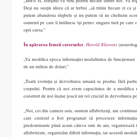
„Într-o zi, sfârșitul va veni pentru fiecare dintre noi. Vă 
Deși nu susțin ideea că ar trebui „să trăim fiecare zi ca ș
putem abandona slujbele și nu putem să ne cheltuim econo
oamenii pe care îi întâlnesc își petrec singura tură pe care o
opri cursa.”
În apărarea femeii cavernelor
,
Harold Klawans
(neurolog
„Va modifica epoca informației modalitatea de funcționare a
de un milion de dolari.”
„Toată evoluția și dezvoltarea umană se produc fără parti
corpului. Pentru că noi avem capacitatea de a modifica 
construit de noi înșine joacă un rol crucial în dezvoltarea p
„Noi, cei din camera asta, suntem alfabetizați, am continu
care creierul a fost programat să proceseze informația
predominante până acum câteva sute de ani, organizează info
alfabetizate, organizăm diferit informația, iar această mod