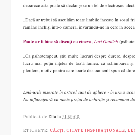
deoarece asta poate să declanșeze un fel de electroșoc afect
„Dacă ar trebui să ascultăm toate limbile înecate în sosul fr
rămâne închiși într-o cameră, învârtindu-ne în cerc în acee
Poate ar fi bine să discuți cu cineva
,
Lori Gottlieb
(psihote
„Ca psihoterapeut, știu multe lucruri despre durere, despr
lucru mai puțin înțeles de toată lumea: că schimbarea ș
pierdere, motiv pentru care foarte des oamenii spun că dores
Link-urile inserate în articol sunt de afiliere - în urma ac
Nu influențează cu nimic prețul de achiziție și recomand do
Publicat de
Ella
la
21:59:00
ETICHETE:
CĂRȚI
,
CITATE INSPIRAȚIONALE
,
LE