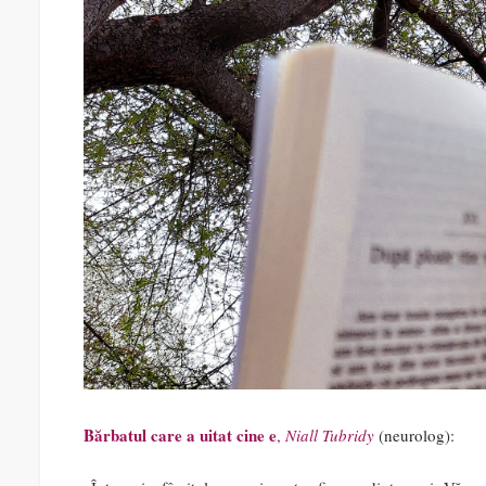
Bărbatul care a uitat cine e
,
Niall Tubridy
(neurolog):