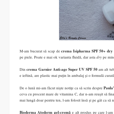
crema Isipharma SPF 50+ dry 
M-am bucurat să scap de
pe piele. Poate e mai ok varianta fluidă, dar asta
dry
pe min
crema Garnier Anti-age Super UV SPF 50
Din
am alt tub
e ieftină, are plastic mai puțin în ambalaj și o formulă curat
Paula
De o lună mi-am făcut niște notițe ca să scriu despre
ceva cu procent mare de vitamina C, dar n-am reușit să final
mai lungă doar pentru ten, l-am folosit însă și pe gât ca să
Bioderma Atoderm gel-cremă
e alt produs pe care l-am 