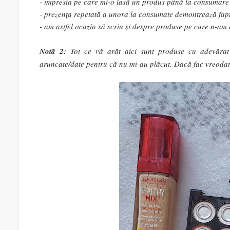
- impresia pe care mi-o lasă un produs până la consumare m
- prezența repetată a unora la consumate demontrează fapt
- am astfel ocazia să scriu și despre produse pe care n-am a
Notă 2:
Tot ce vă arăt aici sunt produse cu adevărat 
aruncate/date pentru că nu mi-au plăcut. Dacă fac vreodată