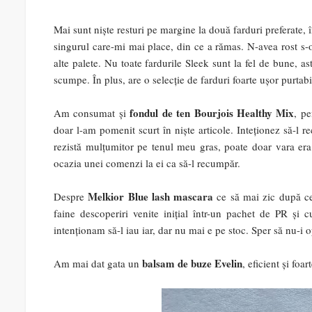
Mai sunt niște resturi pe margine la două farduri preferate,
singurul care-mi mai place, din ce a rămas. N-avea rost s-o
alte palete. Nu toate fardurile Sleek sunt la fel de bune, as
scumpe. În plus, are o selecție de farduri foarte ușor purtabi
fondul de ten Bourjois Healthy Mix
Am consumat și
, pe
doar l-am pomenit scurt în niște articole. Inteționez să-l re
rezistă mulțumitor pe tenul meu gras, poate doar vara er
ocazia unei comenzi la ei ca să-l recumpăr.
Melkior Blue lash mascara
Despre
ce să mai zic după ce
faine descoperiri venite inițial într-un pachet de PR și
intenționam să-l iau iar, dar nu mai e pe stoc. Sper să nu-i 
balsam de buze Evelin
Am mai dat gata un
, eficient și foart