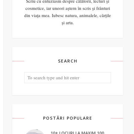
Scriu cu entuziasm despre călătorii, lecturi și
cosmetice, iar uneori aștern în scris și frânturi
din viața mea. Iubesc natura, animalele, cărțile
și arta.
SEARCH
POSTĂRI POPULARE
10+ LOCURI LA MAXIM 100