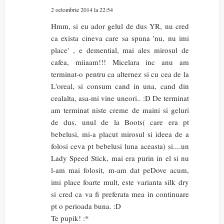
2 octombrie 2014 la 22:54
Hmm, si eu ador gelul de dus YR, nu cred
ca exista cineva care sa spuna 'nu, nu imi
place' , e demential, mai ales mirosul de
cafea, miiaam!!! Micelara inc anu am
terminat-o pentru ca alternez si cu cea de la
L'oreal, si consum cand in una, cand din
cealalta, asa-mi vine uneori.. :D De terminat
am terminat niste creme de maini si geluri
de dus, unul de la Boots( care era pt
bebelusi, mi-a placut mirosul si ideea de a
folosi ceva pt bebelusi luna aceasta) si....un
Lady Speed Stick, mai era purin in el si nu
l-am mai folosit, m-am dat peDove acum,
imi place foarte mult, este varianta silk dry
si cred ca va fi preferata mea in continuare
pt o perioada buna. :D
Te pupik! :*