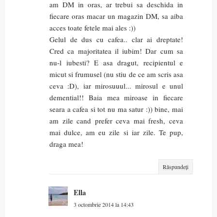
am DM in oras, ar trebui sa deschida in
fiecare oras macar un magazin DM, sa aiba
acces toate fetele mai ales :))
Gelul de dus cu cafea.. clar ai dreptate!
Cred ca majoritatea il iubim! Dar cum sa
nu-l iubesti? E asa dragut, recipientul e
micut si frumusel (nu stiu de ce am scris asa
ceva :D), iar mirosuuul... mirosul e unul
demential!! Baia mea miroase in fiecare
seara a cafea si tot nu ma satur :)) bine, mai
am zile cand prefer ceva mai fresh, ceva
mai dulce, am eu zile si iar zile. Te pup,
draga mea!
Răspundeți
Ella
3 octombrie 2014 la 14:43