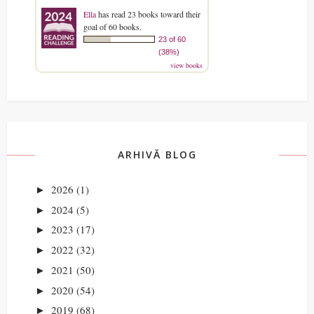
Ella
has read 23 books toward their
goal of 60 books.
23 of 60
(38%)
view books
ARHIVĂ BLOG
2026
(1)
►
2024
(5)
►
2023
(17)
►
2022
(32)
►
2021
(50)
►
2020
(54)
►
2019
(68)
►