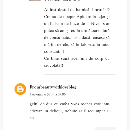
Ai fost destul de harnică, bravo! :D
Crema de noapte Apidermin lejer și
un balsam de buze de la Nivea s-ar
putea să am și eu în următoarea tură
de consumate... asta dacă reușesc să
mă țin de ele, să le folosesc în mod
constant. :)
Ce bine sună acel unt de corp cu
ciocolată!!
Frombeautywithloveblog
3 octombrie 2014 la 09:06
gelul de dus cu cafea yves rocher este intr-
adevar un deliciu, trebuie sa il recumpar si
eu