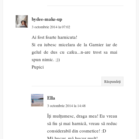
bydee-make-up
3 octombrie 2014 la 07:02
Ai fost foarte harnicuta!
Si eu iubesc micelara de la Garnier iar de
gelul de dus cu cafea...n-are trost sa mai
spun nimic. ;))
Pupici
Răspundeți
Ella
3 octombrie 2014 la 14:48
Îți mulțumesc, draga mea! Eu vreau
să fiu și mai harnică, vreau să reduc
considerabil din cosmetice! :D
Mă bucur, mă bucur mult!