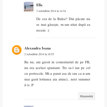
Ella
3 octombrie 2014 la 14:34
De cea de la Balea? Din păcate nu
se mai găsește, m-am uitat după ea
recent. :(
Alexandra Ioana
2 octombrie 2014 la 18:55
Ba nu, am gresit in comentariul de pe FB,
nu era acelasi spumant. Tre sa-l iau pe cel
cu portocole. Mi-a parut asa de rau ca n-am
mai gasit lotiunea aia atunci.. next summer
it is :P
Răspundeți