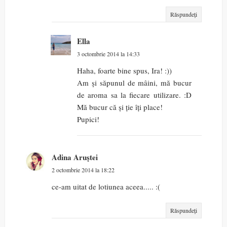
Răspundeți
Ella
3 octombrie 2014 la 14:33
Haha, foarte bine spus, Ira! :))
Am și săpunul de mâini, mă bucur
de aroma sa la fiecare utilizare. :D
Mă bucur că și ție îți place!
Pupici!
Adina Aruştei
2 octombrie 2014 la 18:22
ce-am uitat de lotiunea aceea..... :(
Răspundeți