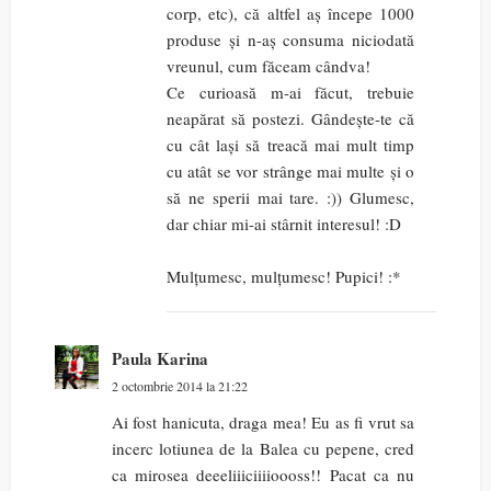
corp, etc), că altfel aș începe 1000
produse și n-aș consuma niciodată
vreunul, cum făceam cândva!
Ce curioasă m-ai făcut, trebuie
neapărat să postezi. Gândește-te că
cu cât lași să treacă mai mult timp
cu atât se vor strânge mai multe și o
să ne sperii mai tare. :)) Glumesc,
dar chiar mi-ai stârnit interesul! :D
Mulțumesc, mulțumesc! Pupici! :*
Paula Karina
2 octombrie 2014 la 21:22
Ai fost hanicuta, draga mea! Eu as fi vrut sa
incerc lotiunea de la Balea cu pepene, cred
ca mirosea deeeliiiciiiioooss!! Pacat ca nu