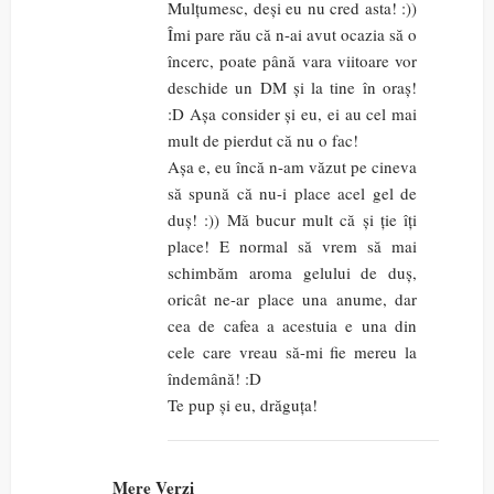
Mulțumesc, deși eu nu cred asta! :))
Îmi pare rău că n-ai avut ocazia să o
încerc, poate până vara viitoare vor
deschide un DM și la tine în oraș!
:D Așa consider și eu, ei au cel mai
mult de pierdut că nu o fac!
Așa e, eu încă n-am văzut pe cineva
să spună că nu-i place acel gel de
duș! :)) Mă bucur mult că și ție îți
place! E normal să vrem să mai
schimbăm aroma gelului de duș,
oricât ne-ar place una anume, dar
cea de cafea a acestuia e una din
cele care vreau să-mi fie mereu la
îndemână! :D
Te pup și eu, drăguța!
Mere Verzi