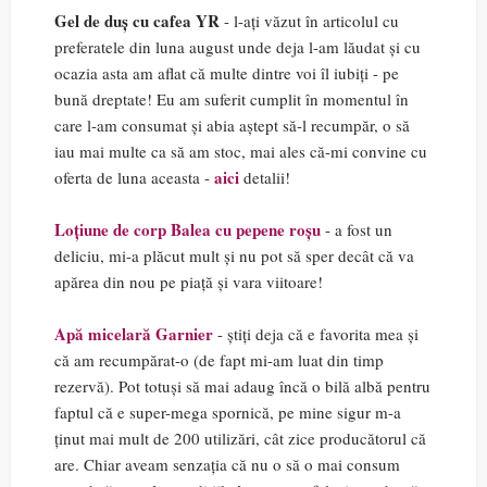
Gel de duș cu cafea YR
- l-ați văzut în articolul cu
preferatele din luna august unde deja l-am lăudat și cu
ocazia asta am aflat că multe dintre voi îl iubiți - pe
bună dreptate! Eu am suferit cumplit în momentul în
care l-am consumat și abia aștept să-l recumpăr, o să
iau mai multe ca să am stoc, mai ales că-mi convine cu
aici
oferta de luna aceasta -
detalii!
Loțiune de corp Balea cu pepene roșu
- a fost un
deliciu, mi-a plăcut mult și nu pot să sper decât că va
apărea din nou pe piață și vara viitoare!
Apă micelară Garnier
- știți deja că e favorita mea și
că am recumpărat-o (de fapt mi-am luat din timp
rezervă). Pot totuși să mai adaug încă o bilă albă pentru
faptul că e super-mega spornică, pe mine sigur m-a
ținut mai mult de 200 utilizări, cât zice producătorul că
are. Chiar aveam senzația că nu o să o mai consum