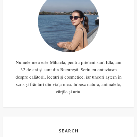
Numele meu este Mihaela, pentru prieteni sunt Ella, am
32 de ani și sunt din București. Scriu cu entuziasm
despre călătorii, lecturi și cosmetice, iar uneori aștern în
scris și frânturi din viața mea. Iubesc natura, animalele,
cărțile și arta.
SEARCH