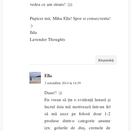
vedea ce am strans! :)))
Pupicei mii, Miha Ella! Spor si consecventa!
:)
Ilda
Lavender Thoughts
Răspundeți
Ella
3 octombrie 2014 la 14:39
Daaa!! :))
Eu vreau să țin o evidență lunară și
lucrul ăsta mă motivează într-un fel
să mă axez pe folosit doar 1-2
produse dintr-o categorie anume
(ex: gelurile de duș, cremele de