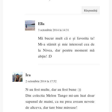
Răspundeți
Ella
3 octombrie 2014 la 14:31
Mă bucur mult că e și favorita ta!
Mi-a stârnit și mie interesul cea de
la Nivea, dar pentru moment mă
abțin! :D
Ira
2 octombrie 2014 la 17:52
N-au fost multe, dar au fost bune :))
Din colectia Melon Tango mi-am luat doar
sapunul de maini, ca nu prea aveam nevoie
de altceva, dar tare bine miroase!