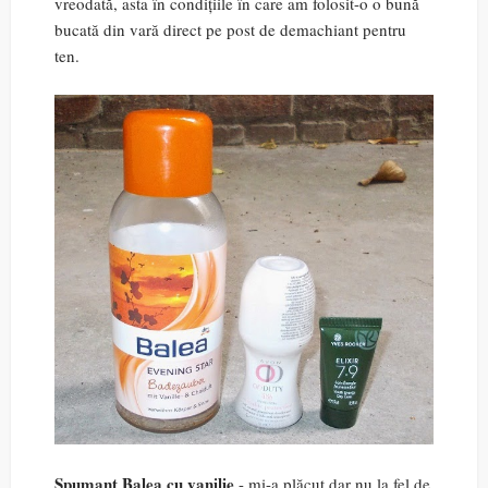
vreodată, asta în condițiile în care am folosit-o o bună
bucată din vară direct pe post de demachiant pentru
ten.
Spumant Balea cu vanilie
- mi-a plăcut dar nu la fel de