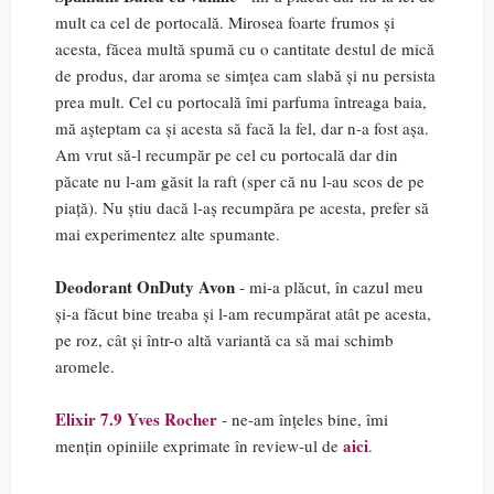
mult ca cel de portocală. Mirosea foarte frumos și
acesta, făcea multă spumă cu o cantitate destul de mică
de produs, dar aroma se simțea cam slabă și nu persista
prea mult. Cel cu portocală îmi parfuma întreaga baia,
mă așteptam ca și acesta să facă la fel, dar n-a fost așa.
Am vrut să-l recumpăr pe cel cu portocală dar din
păcate nu l-am găsit la raft (sper că nu l-au scos de pe
piață). Nu știu dacă l-aș recumpăra pe acesta, prefer să
mai experimentez alte spumante.
Deodorant OnDuty Avon
- mi-a plăcut, în cazul meu
și-a făcut bine treaba și l-am recumpărat atât pe acesta,
pe roz, cât și într-o altă variantă ca să mai schimb
aromele.
Elixir 7.9 Yves Rocher
- ne-am înțeles bine, îmi
aici
mențin opiniile exprimate în review-ul de
.