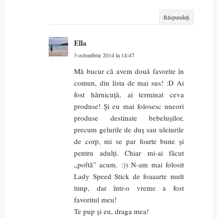
Răspundeți
Ella
3 octombrie 2014 la 14:47
Mă bucur că avem două favorite în
comun, din lista de mai sus! :D Ai
fost hărnicuță, ai terminat ceva
produse! Și eu mai folosesc uneori
produse destinate bebelușilor,
precum gelurile de duș sau uleiurile
de corp, mi se par foarte bune și
pentru adulți. Chiar mi-ai făcut
„poftă” acum. :)) N-am mai folosit
Lady Speed Stick de foaaarte mult
timp, dar într-o vreme a fost
favoritul meu!
Te pup și eu, draga mea!