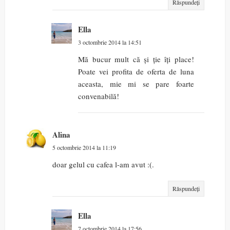
Răspundeți
Ella
3 octombrie 2014 la 14:51
Mă bucur mult că și ție îți place!
Poate vei profita de oferta de luna
aceasta, mie mi se pare foarte
convenabilă!
Alina
5 octombrie 2014 la 11:19
doar gelul cu cafea l-am avut :(.
Răspundeți
Ella
7 octombrie 2014 la 17:56