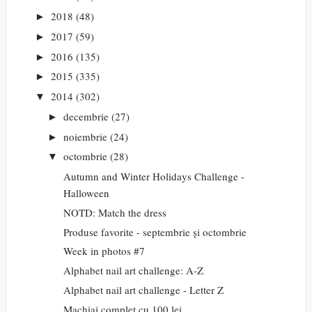
2018
(48)
►
2017
(59)
►
2016
(135)
►
2015
(335)
►
2014
(302)
▼
decembrie
(27)
►
noiembrie
(24)
►
octombrie
(28)
▼
Autumn and Winter Holidays Challenge -
Halloween
NOTD: Match the dress
Produse favorite - septembrie și octombrie
Week in photos #7
Alphabet nail art challenge: A-Z
Alphabet nail art challenge - Letter Z
Machiaj complet cu 100 lei