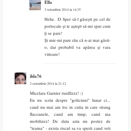
Ella
3 octombrie 2014 la 14:35
Hehe. :D Sper să-l găsești pe cel de
portocale și te aștept să-mi spui cum
ți se pare!
Și mie-mi pare rău că n-ai mai găsit-
o, dar probabil va apărea și vara
viitoare!
ilda76
2 octombrie 2014 la 21:12
Micelara Garnier ruulllzzz! :)
Eu nu scriu despre "goliciuni" lunar ci...
cand nu mai am loc in cutia in care strang
flacoanele, cand am timp, cand ma
mobilizez! De data asta nu postez de
"teama" - exista riscul sa va sperii cand veti