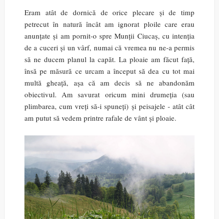
Eram atât de dornică de orice plecare și de timp
petrecut în natură încât am ignorat ploile care erau
anunțate și am pornit-o spre Munții Ciucaș, cu intenția
de a cuceri și un vârf, numai că vremea nu ne-a permis
să ne ducem planul la capăt. La ploaie am făcut față,
însă pe măsură ce urcam a început să dea cu tot mai
multă gheață, așa că am decis să ne abandonăm
obiectivul. Am savurat oricum mini drumeția (sau
plimbarea, cum vreți să-i spuneți) și peisajele - atât cât
am putut să vedem printre rafale de vânt și ploaie.