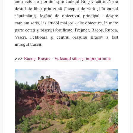
am decis s-o pornim spre Județul Brașov cât încă era
destul de liber prin zonă (început de vară și în cursul
săptămânii), legând de obiectivul principal - despre
care am scris, las articol mai jos - alte obiective, în mare
parte cetăți și biserici fortificate. Prejmer, Racoș, Rupea,
Viscri, Feldioara și centrul orașului Brașov a fost
întregul traseu.
>>>
Racoș, Brașov - Vulcanul stins și împrejurimile