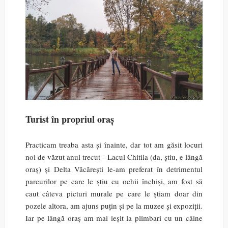
Turist în propriul oraș
Practicam treaba asta și înainte, dar tot am găsit locuri
noi de văzut anul trecut - Lacul Chitila (da, știu, e lângă
oraș) și Delta Văcărești le-am preferat în detrimentul
parcurilor pe care le știu cu ochii închiși, am fost să
caut câteva picturi murale pe care le știam doar din
pozele altora, am ajuns puțin și pe la muzee și expoziții.
Iar pe lângă oraș am mai ieșit la plimbari cu un câine