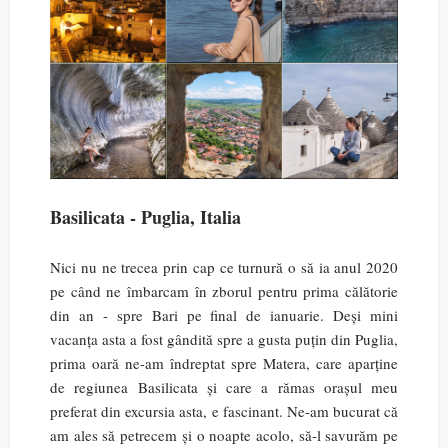
Basilicata - Puglia, Italia
Nici nu ne trecea prin cap ce turnură o să ia anul 2020
pe când ne îmbarcam în zborul pentru prima călătorie
din an - spre Bari pe final de ianuarie. Deși mini
vacanța asta a fost gândită spre a gusta puțin din Puglia,
prima oară ne-am îndreptat spre Matera, care aparține
de regiunea Basilicata și care a rămas orașul meu
preferat din excursia asta, e fascinant. Ne-am bucurat că
am ales să petrecem și o noapte acolo, să-l savurăm pe