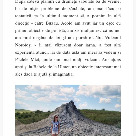
După câteva planuri cu drumeții sabotate ba de vreme,
ba de niște probleme de sănătate, am mai făcut o
tentativă ca în ultimul moment să o pornim în altă
direcție - către Buzău. Acolo am avut iar un eșec cu
primul obiectiv de pe listă, am zis mulțumesc că nu ne-
am rupt mașina de tot și am pornit-o către Vulcanii
Noroioși - îi mai văzusem doar iarna, a fost altă
experiență atunci, iar de data asta am mers să vedem și
Pâclele Mici, unde sunt mai mulți vulcani. Am ajuns
apoi și la Babele de la Ulmet, un obiectiv interesant mai
ales dacă te ajută și imaginația.