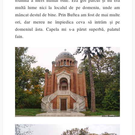
toamnă a mers numai bine. Era gol parcul și nu era
multă lume nici la localul de pe domeniu, unde am
mâncat destul de bine. Prin Buftea am fost de mai multe
ori, dar mereu ne împiedica ceva să intrăm și pe
domeniul ăsta. Capela mi s-a părut superbă, palatul
fain.