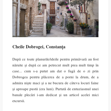
Cheile Dobrogei, Constanța
După ce toate planurile/ideile pentru primăvară au fost
năruite și după ce am petrecut mult prea mult timp în
case... cum s-a putut am dat o fugă de o zi prin
Dobrogea pentru plăcerea de a porni la drum, de a
admira niște maci și a ne bucura de câteva locuri faine
și aproape pustii (era luni). Purtată de entuziasmul unei
banale plecări i-am dedicat și un articol acelei mici
excursii.