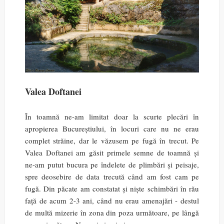
Valea Doftanei
În toamnă ne-am limitat doar la scurte plecări în
apropierea Bucureștiului, în locuri care nu ne erau
complet străine, dar le văzusem pe fugă în trecut. Pe
Valea Doftanei am găsit primele semne de toamnă și
ne-am putut bucura pe îndelete de plimbări și peisaje,
spre deosebire de data trecută când am fost cam pe
fugă. Din păcate am constatat și niște schimbări în rău
față de acum 2-3 ani, când nu erau amenajări - destul
de multă mizerie în zona din poza următoare, pe lângă