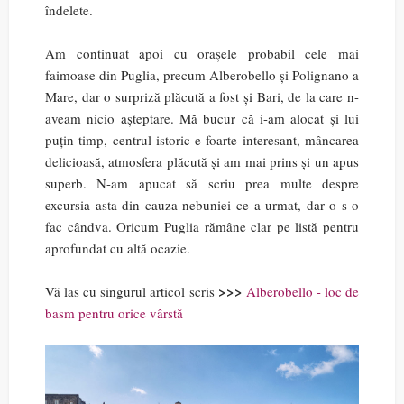
îndelete.
Am continuat apoi cu orașele probabil cele mai
faimoase din Puglia, precum Alberobello și Polignano a
Mare, dar o surpriză plăcută a fost și Bari, de la care n-
aveam nicio așteptare. Mă bucur că i-am alocat și lui
puțin timp, centrul istoric e foarte interesant, mâncarea
delicioasă, atmosfera plăcută și am mai prins și un apus
superb. N-am apucat să scriu prea multe despre
excursia asta din cauza nebuniei ce a urmat, dar o s-o
fac cândva. Oricum Puglia rămâne clar pe listă pentru
aprofundat cu altă ocazie.
>>>
Vă las cu singurul articol scris
Alberobello - loc de
basm pentru orice vârstă