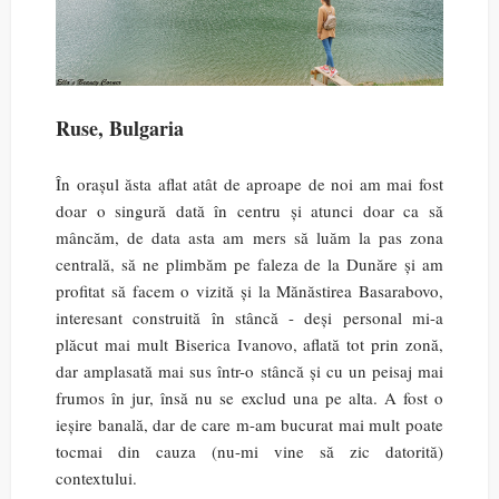
Ruse, Bulgaria
În orașul ăsta aflat atât de aproape de noi am mai fost
doar o singură dată în centru și atunci doar ca să
mâncăm, de data asta am mers să luăm la pas zona
centrală, să ne plimbăm pe faleza de la Dunăre și am
profitat să facem o vizită și la Mănăstirea Basarabovo,
interesant construită în stâncă - deși personal mi-a
plăcut mai mult Biserica Ivanovo, aflată tot prin zonă,
dar amplasată mai sus într-o stâncă și cu un peisaj mai
frumos în jur, însă nu se exclud una pe alta. A fost o
ieșire banală, dar de care m-am bucurat mai mult poate
tocmai din cauza (nu-mi vine să zic datorită)
contextului.