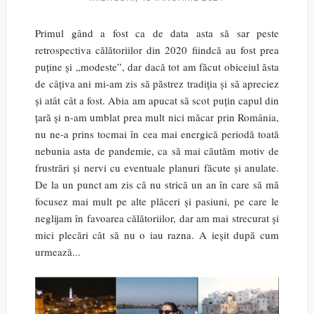
Primul gând a fost ca de data asta să sar peste
retrospectiva călătoriilor din 2020 fiindcă au fost prea
puține și „modeste”, dar dacă tot am făcut obiceiul ăsta
de câțiva ani mi-am zis să păstrez tradiția și să apreciez
și atât cât a fost. Abia am apucat să scot puțin capul din
țară și n-am umblat prea mult nici măcar prin România,
nu ne-a prins tocmai în cea mai energică periodă toată
nebunia asta de pandemie, ca să mai căutăm motiv de
frustrări și nervi cu eventuale planuri făcute și anulate.
De la un punct am zis că nu strică un an în care să mă
focusez mai mult pe alte plăceri și pasiuni, pe care le
neglijam în favoarea călătoriilor, dar am mai strecurat și
mici plecări cât să nu o iau razna. A ieșit după cum
urmează...