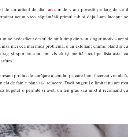
aici
el de un articol detaliat
, unde v-am povestit pe larg de ce îl
terminat acum vreo săptămână primul tub și deja l-am început pe
la mine nedesfăcut destul de mult timp dintr-un singur motiv - are și
t însă nici cea mai mică problemă, e un exfoliant chimic blând și cu
drag și spor tot anul am zis că își merită locul pe lista asta, ca
parfum.
eresant produs de curățare a tenului pe care l-am încercat vreodată,
 cât de fain e până să-l reîncerc. Dacă bugetul e limitat nu are rost
dacă bugetul o permite și aveți un ten gras sau mixt îl recomand cu