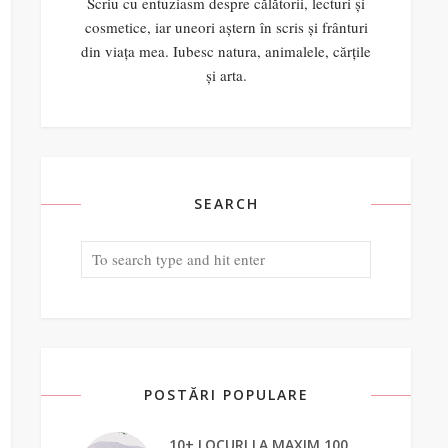
Scriu cu entuziasm despre călătorii, lecturi și
cosmetice, iar uneori aștern în scris și frânturi
din viața mea. Iubesc natura, animalele, cărțile
și arta.
SEARCH
POSTĂRI POPULARE
10+ LOCURI LA MAXIM 100