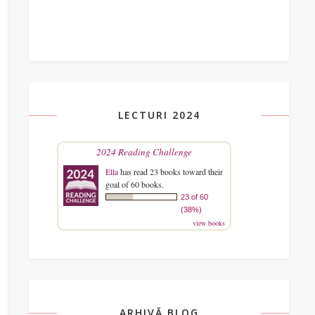
LECTURI 2024
2024 Reading Challenge
Ella
has read 23 books toward their
goal of 60 books.
23 of 60
(38%)
view books
ARHIVĂ BLOG