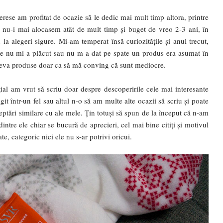
terese am profitat de ocazie să le dedic mai mult timp altora, printre
ni nu-i mai alocasem atât de mult timp și buget de vreo 2-3 ani, în
la alegeri sigure. Mi-am temperat însă curiozitățile și anul trecut,
nde nu mi-a plăcut sau nu m-a dat pe spate un produs era asumat în
câteva produse doar ca să mă conving că sunt mediocre.
ițial am vrut să scriu doar despre descoperirile cele mai interesante
 într-un fel sau altul n-o să am multe alte ocazii să scriu și poate
teptări similare cu ale mele. Țin totuși să spun de la început că n-am
dintre ele chiar se bucură de aprecieri, cel mai bine citiți și motivul
ate, categoric nici ele nu s-ar potrivi oricui.