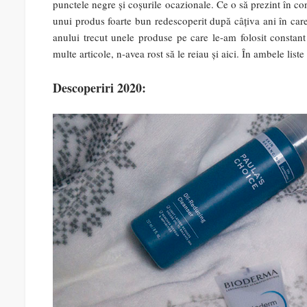
punctele negre și coșurile ocazionale. Ce o să prezint în co
unui produs foarte bun redescoperit după câțiva ani în ca
anului trecut unele produse pe care le-am folosit constant
multe articole, n-avea rost să le reiau și aici. În ambele list
Descoperiri 2020: