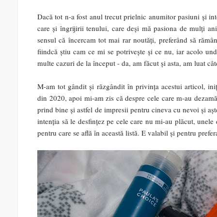
Dacă tot n-a fost anul trecut prielnic anumitor pasiuni și in
care și îngrijirii tenului, care deși mă pasiona de mulți a
sensul că încercam tot mai rar noutăți, preferând să rămân 
fiindcă știu cam ce mi se potrivește și ce nu, iar acolo u
multe cazuri de la început - da, am făcut și asta, am luat 
M-am tot gândit și răzgândit în privința acestui articol, in
din 2020, apoi mi-am zis că despre cele care m-au dezamăgit
prind bine și astfel de impresii pentru cineva cu nevoi și aș
intenția să le desfințez pe cele care nu mi-au plăcut, unele 
pentru care se află în această listă. E valabil și pentru prefer