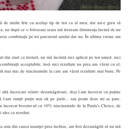
 de multe fete cu același tip de ten ca al meu, dar mi-e greu să
a ea, iar după ce o foloseam seara mă trezeam dimineața lucind de nu
iverse combinații pe tot parcursul anului dar nu. În ultima vreme am
t din start ca textură, nu mă încântă nici aplicat pe ten umed, nici
e combinații acceptabile, însă nici rezultate nu prea am văzut cu el,
lt mai mic de niacinamide la care am văzut rezultate mai bune. Pe
 altă încercare relativ dezamăgitoare, deși l-am încercat cu puține
ă l-am simțit puțin mai ok pe piele... sau poate doar mi se pare.
 încercat booster-ul cu 10% niacinamide de la Paula's Choice, de
 ales ca rezultat.
sta asta din cauza nuanței prea închise, am fost dezamăgită să nu mă