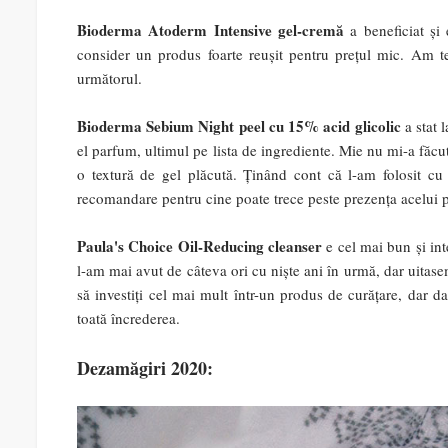
Bioderma Atoderm Intensive gel-cremă
a beneficiat și 
consider un produs foarte reușit pentru prețul mic. Am 
următorul.
Bioderma Sebium Night peel cu 15% acid glicolic
a stat 
el parfum, ultimul pe lista de ingrediente. Mie nu mi-a făcu
o textură de gel plăcută. Ținând cont că l-am folosit cu 
recomandare pentru cine poate trece peste prezența acelui 
Paula's Choice Oil-Reducing cleanser
e cel mai bun și int
l-am mai avut de câteva ori cu niște ani în urmă, dar uitasem
să investiți cel mai mult într-un produs de curățare, dar 
toată încrederea.
Dezamăgiri 2020: