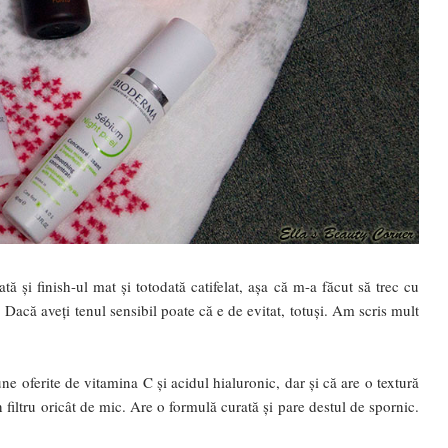
ă și finish-ul mat și totodată catifelat, așa că m-a făcut să trec cu
Dacă aveți tenul sensibil poate că e de evitat, totuși. Am scris mult
ne oferite de vitamina C și acidul hialuronic, dar și că are o textură
 filtru oricât de mic. Are o formulă curată și pare destul de spornic.