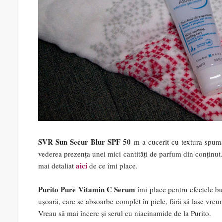
SVR Sun Secur Blur SPF 50
m-a cucerit cu textura spumat
vederea prezența unei mici cantități de parfum din conținut. 
aici
mai detaliat
de ce îmi place.
Purito Pure Vitamin C Serum
îmi place pentru efectele bu
ușoară, care se absoarbe complet în piele, fără să lase vreun
Vreau să mai încerc și serul cu niacinamide de la Purito.