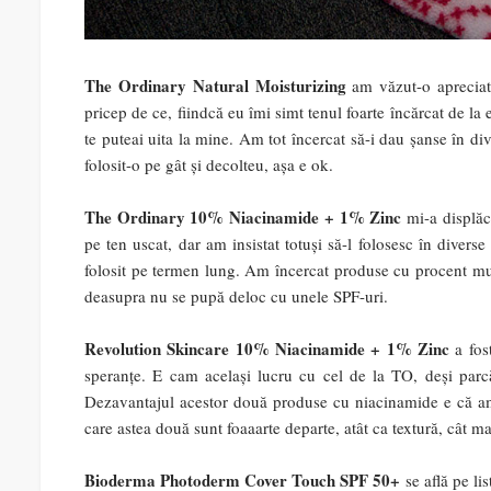
The Ordinary Natural Moisturizing
am văzut-o apreciată
pricep de ce, fiindcă eu îmi simt tenul foarte încărcat de l
te puteai uita la mine. Am tot încercat să-i dau șanse în d
folosit-o pe gât și decolteu, așa e ok.
The Ordinary 10% Niacinamide + 1% Zinc
mi-a displăcu
pe ten uscat, dar am insistat totuși să-l folosesc în divers
folosit pe termen lung. Am încercat produse cu procent mu
deasupra nu se pupă deloc cu unele SPF-uri.
Revolution Skincare 10% Niacinamide + 1% Zinc
a fost
speranțe. E cam același lucru cu cel de la TO, deși parc
Dezavantajul acestor două produse cu niacinamide e că am
care astea două sunt foaaarte departe, atât ca textură, cât mai
Bioderma Photoderm Cover Touch SPF 50+
se află pe li