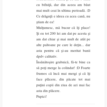
cu bifniţă, dar din aceea am băut
mai mult ceai în ultima perioadă. :D
Ce drăguţă e ideea cu acea cană, nu
ştiam de ea!
Mulţumesc, mă bucur că îţi place!
Şi eu tot 200 lei am dat pe acesta şi
am dat chiar şi mai mult de atât pe
alte paltoane pe care le deţin... dar
asta pentru că şi-au meritat banii
dpdv calitativ.
Însănătoşire grabnică, fă-te bine ca
să poţi merge la colindat! :D Foarte
frumos că încă mai mergi şi că îţi
face plăcere, din păcate tot mai
puţini copii din ziua de azi mai fac
asta din plăcere.
Pupici!