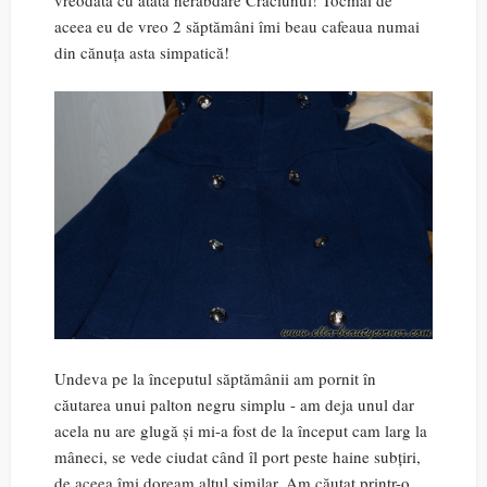
vreodată cu atâta nerăbdare Crăciunul! Tocmai de
aceea eu de vreo 2 săptămâni îmi beau cafeaua numai
din cănuța asta simpatică!
Undeva pe la începutul săptămânii am pornit în
căutarea unui palton negru simplu - am deja unul dar
acela nu are glugă și mi-a fost de la început cam larg la
mâneci, se vede ciudat când îl port peste haine subțiri,
de aceea îmi doream altul similar. Am căutat printr-o