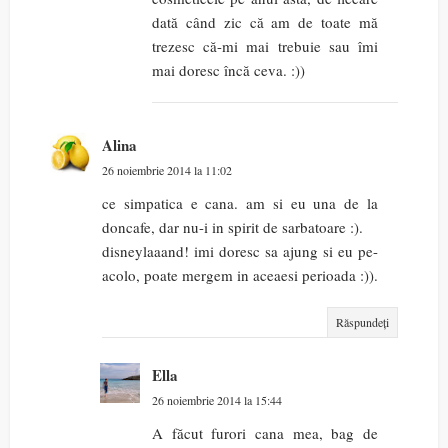
dată când zic că am de toate mă
trezesc că-mi mai trebuie sau îmi
mai doresc încă ceva. :))
Alina
26 noiembrie 2014 la 11:02
ce simpatica e cana. am si eu una de la
doncafe, dar nu-i in spirit de sarbatoare :).
disneylaaand! imi doresc sa ajung si eu pe-
acolo, poate mergem in aceaesi perioada :)).
Răspundeți
Ella
26 noiembrie 2014 la 15:44
A făcut furori cana mea, bag de