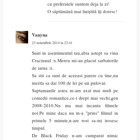
cu preferatele suntem deja la zi!
O săptămână mai liniștită îți doresc!
Vanyna
23 noiembrie 2014 la 22:41
Sunt in asentimentul tau,abia astept sa vina
Craciunul :x.Mereu mi-au placut sarbatorile
de iarna :x.
Sa stii ca sunt de aceeasi parere cu tine,nu
merita sa dai 100 de lei pe un pulovar.
Saptamanile astea m-am axat mai mult pe
comedii romantice,ce-i drept mai vechi,gen
2008-2010.Nu ma mai incanta filmele
noi.Pe mine daca nu m-a "prins" filmul in
primele 5 minute,n-are rost sa-mi irosesc
timpul.
De Black Friday n-am cumparat nimic