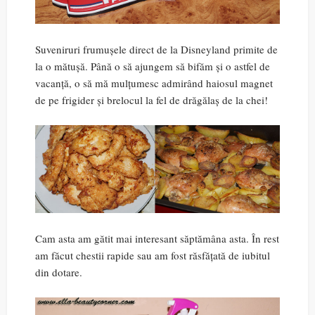
Suveniruri frumușele direct de la Disneyland primite de
la o mătușă. Până o să ajungem să bifăm și o astfel de
vacanță, o să mă mulțumesc admirând haiosul magnet
de pe frigider și brelocul la fel de drăgălaș de la chei!
Cam asta am gătit mai interesant săptămâna asta. În rest
am făcut chestii rapide sau am fost răsfățată de iubitul
din dotare.