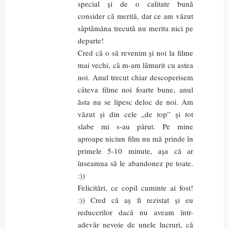
special și de o calitate bună
consider că merită, dar ce am văzut
săptămâna trecută nu merita nici pe
departe!
Cred că o să revenim și noi la filme
mai vechi, că m-am lămurit cu astea
noi. Anul trecut chiar descoperisem
câteva filme noi foarte bune, anul
ăsta nu se lipesc deloc de noi. Am
văzut și din cele „de top” și tot
slabe mi s-au părut. Pe mine
aproape niciun film nu mă prinde în
primele 5-10 minute, așa că ar
înseamna să le abandonez pe toate.
:))
Felicitări, ce copil cuminte ai fost!
:)) Cred că aș fi rezistat și eu
reducerilor dacă nu aveam într-
adevăr nevoie de unele lucruri, că