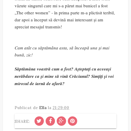
văzute singurul care mi s-a părut mai bunicel a fost
„The other women” - în prima parte m-a plictisit teribil,
dar apoi a început să devină mai interesant și am
apreciat mesajul transmis!
Cam atât cu săptămâna asta, să înceapă una și mai
bună, zic!
Săptămâna voastră cum a fost? Așteptați cu aceeași
nerăbdare ca și mine să vină Crăciunul? Simțiți și voi
mirosul de iarnă de afară?
Publicat de
Ella
la
21:29:00
SHARE: