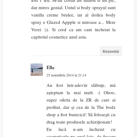
dar miros genial. Untul si body sprayul sunt
vanilla creme brulee, iar al doilea body
spray e Glazed Appple si miroase a... Mere
Verzi :)). Si cred ca am cam incheiat la
capitotul cosmetice anul asta.
Răspundeți
Ella
25 noiembrie 2014 la 21:14
Au fost într-adevăr slăbuţe, mă
aşteptam la mai mult. :( Ohoo,
super oferta de la ZR de care ai
profitat, dar şi cea de la The bodz
shop a fost bunicică! Să foloseşti cu
drag toate produsele achiziţionate!
Eu încă n-am încheiat cu
cosmeticele pe anul ăsta, de fiecare