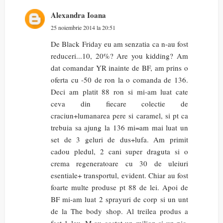
Alexandra Ioana
25 noiembrie 2014 la 20:51
De Black Friday eu am senzatia ca n-au fost
reduceri...10, 20%? Are you kidding? Am
dat comandar YR inainte de BF, am prins o
oferta cu -50 de ron la o comanda de 136.
Deci am platit 88 ron si mi-am luat cate
ceva din fiecare colectie de
craciun+lumanarea pere si caramel, si pt ca
trebuia sa ajung la 136 mi=am mai luat un
set de 3 geluri de dus+lufa. Am primit
cadou pledul, 2 cani super draguta si o
crema regeneratoare cu 30 de uleiuri
esentiale+ transportul, evident. Chiar au fost
foarte multe produse pt 88 de lei. Apoi de
BF mi-am luat 2 sprayuri de corp si un unt
de la The body shop. Al treilea produs a
fost 1 leu. M-au costat un milion si un pic,