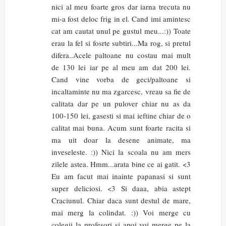
nici al meu foarte gros dar iarna trecuta nu
mi-a fost deloc frig in el. Cand imi amintesc
cat am cautat unul pe gustul meu...:)) Toate
erau la fel si fosrte subtiri...Ma rog, si pretul
difera..Acele paltoane nu costau mai mult
de 130 lei iar pe al meu am dat 200 lei.
Cand vine vorba de geci/paltoane si
incaltaminte nu ma zgarcesc, vreau sa fie de
calitata dar pe un pulover chiar nu as da
100-150 lei, gasesti si mai ieftine chiar de o
calitat mai buna. Acum sunt foarte racita si
ma uit doar la desene animate, ma
inveseleste. :)) Nici la scoala nu am mers
zilele astea. Hmm...arata bine ce ai gatit. <3
Eu am facut mai inainte papanasi si sunt
super deliciosi. <3 Si daaa, abia astept
Craciunul. Chiar daca sunt destul de mare,
mai merg la colindat. :)) Voi merge cu
colegii la profesori si apoi voi merge pe la