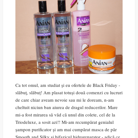
Ca tot omul, am studiat și eu ofertele de Black Friday -
slăbuț, slăbuț! Am plasat totuși două comenzi cu lucruri
de care chiar aveam nevoie sau mi le doream, n-am
cheltuit niciun ban aiurea de dragul reducerilor. Mare
mi-a fost mirarea să văd că unul din colete, cel de la
Triodeluxe, a sosit azi!! Mi-am recumpărat genialul
șampon purificator și am mai cumpărat masca de păr
Smooth and Silky și bifazicul hidroreparator - adică ce