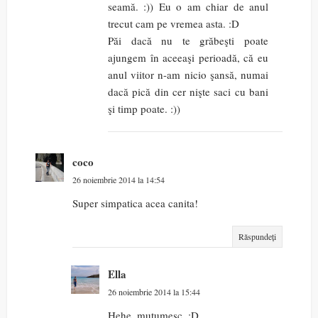
seamă. :)) Eu o am chiar de anul
trecut cam pe vremea asta. :D
Păi dacă nu te grăbeşti poate
ajungem în aceeaşi perioadă, că eu
anul viitor n-am nicio şansă, numai
dacă pică din cer nişte saci cu bani
şi timp poate. :))
coco
26 noiembrie 2014 la 14:54
Super simpatica acea canita!
Răspundeți
Ella
26 noiembrie 2014 la 15:44
Hehe, muţumesc. :D