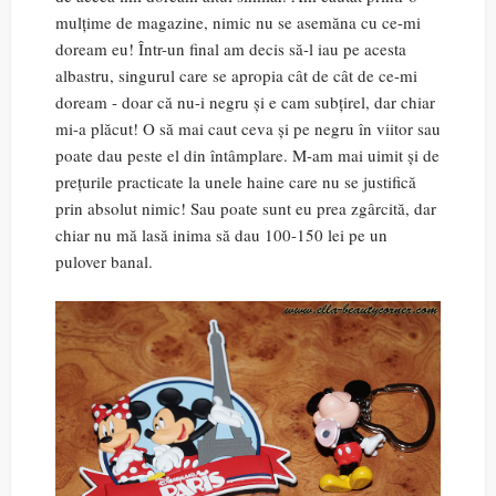
mulțime de magazine, nimic nu se asemăna cu ce-mi
doream eu! Într-un final am decis să-l iau pe acesta
albastru, singurul care se apropia cât de cât de ce-mi
doream - doar că nu-i negru și e cam subțirel, dar chiar
mi-a plăcut! O să mai caut ceva și pe negru în viitor sau
poate dau peste el din întâmplare. M-am mai uimit și de
prețurile practicate la unele haine care nu se justifică
prin absolut nimic! Sau poate sunt eu prea zgârcită, dar
chiar nu mă lasă inima să dau 100-150 lei pe un
pulover banal.