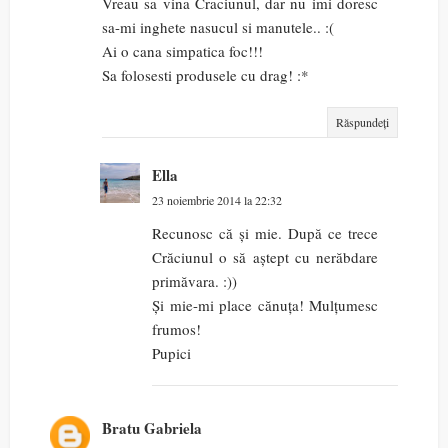
Vreau sa vina Craciunul, dar nu imi doresc
sa-mi inghete nasucul si manutele.. :(
Ai o cana simpatica foc!!!
Sa folosesti produsele cu drag! :*
Răspundeți
Ella
23 noiembrie 2014 la 22:32
Recunosc că și mie. După ce trece
Crăciunul o să aștept cu nerăbdare
primăvara. :))
Și mie-mi place cănuța! Mulțumesc
frumos!
Pupici
Bratu Gabriela