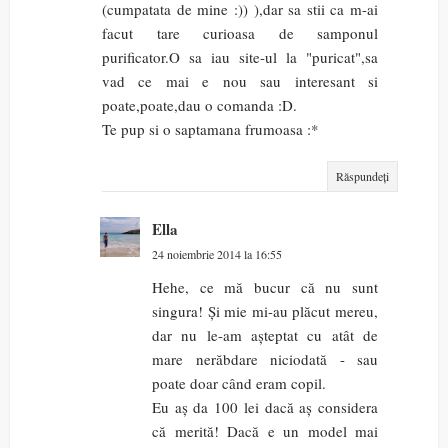
(cumpatata de mine :)) ),dar sa stii ca m-ai
facut tare curioasa de samponul
purificator.O sa iau site-ul la "puricat",sa
vad ce mai e nou sau interesant si
poate,poate,dau o comanda :D.
Te pup si o saptamana frumoasa :*
Răspundeți
Ella
24 noiembrie 2014 la 16:55
Hehe, ce mă bucur că nu sunt
singura! Și mie mi-au plăcut mereu,
dar nu le-am așteptat cu atât de
mare nerăbdare niciodată - sau
poate doar când eram copil.
Eu aș da 100 lei dacă aș considera
că merită! Dacă e un model mai