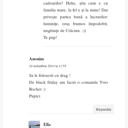
cadourilor! Hehe, știu cum e cu
familia mare, la fel e și la mine! Dar
privește partea bună a lucrurilor:
luminițe, oraș frumos împodobit,
unghiuțe de Crăciun. :))
Te pup!
Anonim
24 noiembrie 2014 la 11:55
Sa le folosesti cu drag !
De black friday am facut o comanda Yves
Rocher :)
Pupici
Răspundeți
Ella