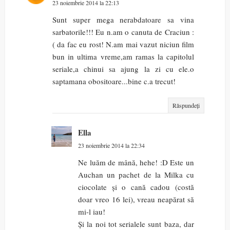
23 noiembrie 2014 la 22:13
Sunt super mega nerabdatoare sa vina
sarbatorile!!! Eu n.am o canuta de Craciun :
( da fac eu rost! N.am mai vazut niciun film
bun in ultima vreme,am ramas la capitolul
seriale,a chinui sa ajung la zi cu ele.o
saptamana obositoare...bine c.a trecut!
Răspundeți
Ella
23 noiembrie 2014 la 22:34
Ne luăm de mână, hehe! :D Este un
Auchan un pachet de la Milka cu
ciocolate și o cană cadou (costă
doar vreo 16 lei), vreau neapărat să
mi-l iau!
Și la noi tot serialele sunt baza, dar