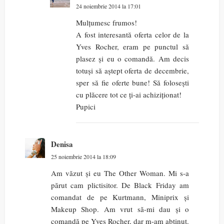
24 noiembrie 2014 la 17:01
Mulțumesc frumos!
A fost interesantă oferta celor de la
Yves Rocher, eram pe punctul să
plasez și eu o comandă. Am decis
totuși să aștept oferta de decembrie,
sper să fie oferte bune! Să folosești
cu plăcere tot ce ți-ai achiziționat!
Pupici
Denisa
25 noiembrie 2014 la 18:09
Am văzut și eu The Other Woman. Mi s-a
părut cam plictisitor. De Black Friday am
comandat de pe Kurtmann, Miniprix și
Makeup Shop. Am vrut să-mi dau și o
comandă pe Yves Rocher, dar m-am abținut.