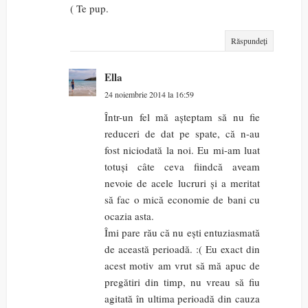
( Te pup.
Răspundeți
Ella
24 noiembrie 2014 la 16:59
Într-un fel mă așteptam să nu fie
reduceri de dat pe spate, că n-au
fost niciodată la noi. Eu mi-am luat
totuși câte ceva fiindcă aveam
nevoie de acele lucruri și a meritat
să fac o mică economie de bani cu
ocazia asta.
Îmi pare rău că nu ești entuziasmată
de această perioadă. :( Eu exact din
acest motiv am vrut să mă apuc de
pregătiri din timp, nu vreau să fiu
agitată în ultima perioadă din cauza