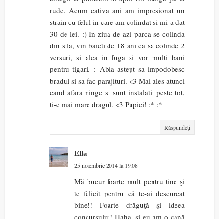
rude. Acum cativa ani am impresionat un
strain cu felul in care am colindat si mi-a dat
30 de lei. :) In ziua de azi parca se colinda
din sila, vin baieti de 18 ani ca sa colinde 2
versuri, si alea in fuga si vor multi bani
pentru tigari. :| Abia astept sa impodobesc
bradul si sa fac parajituri. <3 Mai ales atunci
cand afara ninge si sunt instalatii peste tot,
ti-e mai mare dragul. <3 Pupici! :* :*
Răspundeți
Ella
25 noiembrie 2014 la 19:08
Mă bucur foarte mult pentru tine şi
te felicit pentru că te-ai descurcat
bine!! Foarte drăguţă şi ideea
concursului! Haha, şi eu am o cană