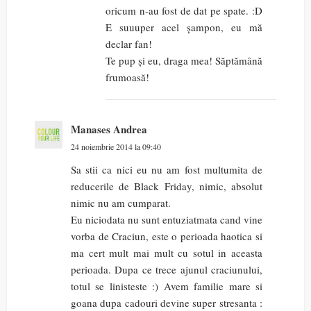
oricum n-au fost de dat pe spate. :D
E suuuper acel șampon, eu mă
declar fan!
Te pup și eu, draga mea! Săptămână
frumoasă!
Manases Andrea
24 noiembrie 2014 la 09:40
Sa stii ca nici eu nu am fost multumita de
reducerile de Black Friday, nimic, absolut
nimic nu am cumparat.
Eu niciodata nu sunt entuziatmata cand vine
vorba de Craciun, este o perioada haotica si
ma cert mult mai mult cu sotul in aceasta
perioada. Dupa ce trece ajunul craciunului,
totul se linisteste :) Avem familie mare si
goana dupa cadouri devine super stresanta :