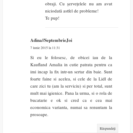
obraji. Cu șervețelele nu am avut
niciodată astfel de probleme!
Te pup!
Adina//SeptembrieJoi
7 iunie 2015 la 11:31
Si eu le folosesc, de obicei iau de la
Kaufland Amalia in cutie patrata pentru ca
imi incap la fix intr-un sertar din baie. Sunt
foarte faine si acelea, si cele de la Lidl de
care zici tu (am la serviciu) si per total, sunt
mult mai igienice. Pana la urma, si o rola de
bucatarie e ok si cred ca e cea mai
economica varianta, numai sa renuntam la
prosoape.
Răspundeți