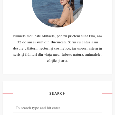
Numele meu este Mihaela, pentru prieteni sunt Ella, am
32 de ani și sunt din București. Scriu cu entuziasm
despre călătorii, lecturi și cosmetice, iar uneori aștern în
scris și frânturi din viața mea. Iubesc natura, animalele,
cărțile și arta.
SEARCH