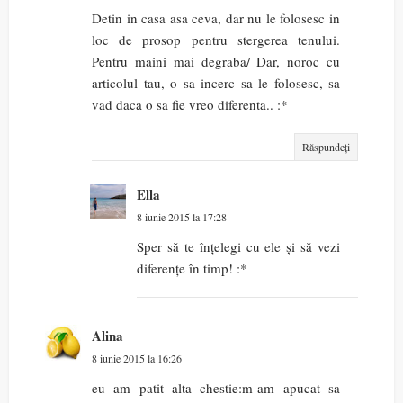
Detin in casa asa ceva, dar nu le folosesc in
loc de prosop pentru stergerea tenului.
Pentru maini mai degraba/ Dar, noroc cu
articolul tau, o sa incerc sa le folosesc, sa
vad daca o sa fie vreo diferenta.. :*
Răspundeți
Ella
8 iunie 2015 la 17:28
Sper să te înțelegi cu ele și să vezi
diferențe în timp! :*
Alina
8 iunie 2015 la 16:26
eu am patit alta chestie:m-am apucat sa