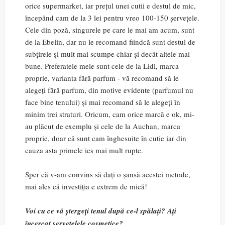
orice supermarket, iar prețul unei cutii e destul de mic,
începând cam de la 3 lei pentru vreo 100-150 șervețele.
Cele din poză, singurele pe care le mai am acum, sunt
de la Ebelin, dar nu le recomand fiindcă sunt destul de
subțirele și mult mai scumpe chiar și decât altele mai
bune. Preferatele mele sunt cele de la Lidl, marca
proprie, varianta fără parfum - vă recomand să le
alegeți fără parfum, din motive evidente (parfumul nu
face bine tenului) și mai recomand să le alegeți în
minim trei straturi. Oricum, cam orice marcă e ok, mi-
au plăcut de exemplu și cele de la Auchan, marca
proprie, doar că sunt cam înghesuite în cutie iar din
cauza asta primele ies mai mult rupte.
Sper că v-am convins să dați o șansă acestei metode,
mai ales că investiția e extrem de mică!
Voi cu ce vă ștergeți tenul după ce-l spălați? Ați
încercat șervețelele cosmetice?