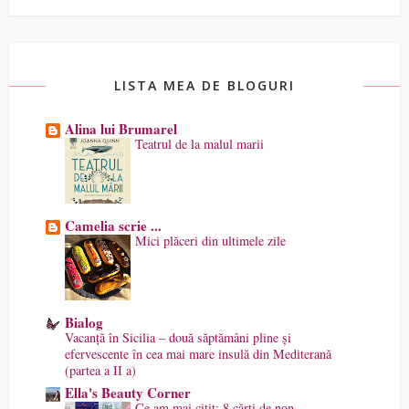
LISTA MEA DE BLOGURI
Alina lui Brumarel
Teatrul de la malul marii
Camelia scrie ...
Mici plăceri din ultimele zile
Bialog
Vacanță în Sicilia – două săptămâni pline și
efervescente în cea mai mare insulă din Mediterană
(partea a II a)
Ella's Beauty Corner
Ce am mai citit: 8 cărți de non-