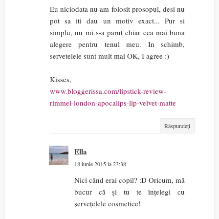
Eu niciodata nu am folosit prosopul, desi nu
pot sa iti dau un motiv exact... Pur si
simplu, nu mi s-a parut chiar cea mai buna
alegere pentru tenul meu. In schimb,
servetelele sunt mult mai OK, I agree :)
Kisses,
www.bloggerissa.com/lipstick-review-
rimmel-london-apocalips-lip-velvet-matte
Răspundeți
Ella
18 iunie 2015 la 23:38
Nici când erai copil? :D Oricum, mă
bucur că și tu te înțelegi cu
șervețelele cosmetice!