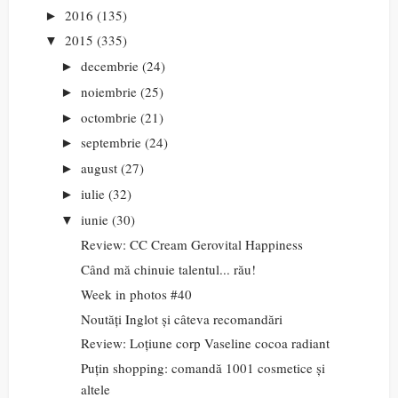
2016
(135)
►
2015
(335)
▼
decembrie
(24)
►
noiembrie
(25)
►
octombrie
(21)
►
septembrie
(24)
►
august
(27)
►
iulie
(32)
►
iunie
(30)
▼
Review: CC Cream Gerovital Happiness
Când mă chinuie talentul... rău!
Week in photos #40
Noutăți Inglot și câteva recomandări
Review: Loțiune corp Vaseline cocoa radiant
Puțin shopping: comandă 1001 cosmetice și
altele