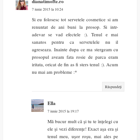
dianatimofte.ro
7 iunie 2015 la 10:24
Si eu folosesc tot servetele cosmetice si am
renuntat de ani buni la prosop. Si intr-
adevar se vad efectele :). Tenul e mai
sanatos pentru ca servetelele nu il
agreseaza. Inainte dupa ce ma stergeam cu
prosopul aveam fata rosie de parca eram
iritata, oricat de fin as fi sters tenul :). Acum
nu mai am probleme :*
Răspundeți
Ella
7 iunie 2015 la 19:17
Mă bucur mult că și tu te înțelegi cu
ele și vezi diferențe! Exact așa era și
tenul meu, ușor roșu, mai ales pe