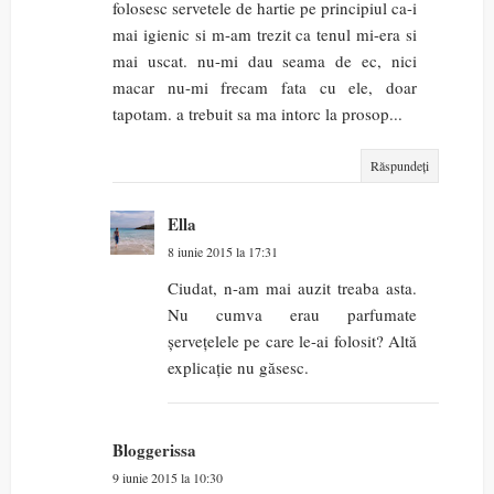
folosesc servetele de hartie pe principiul ca-i
mai igienic si m-am trezit ca tenul mi-era si
mai uscat. nu-mi dau seama de ec, nici
macar nu-mi frecam fata cu ele, doar
tapotam. a trebuit sa ma intorc la prosop...
Răspundeți
Ella
8 iunie 2015 la 17:31
Ciudat, n-am mai auzit treaba asta.
Nu cumva erau parfumate
șervețelele pe care le-ai folosit? Altă
explicație nu găsesc.
Bloggerissa
9 iunie 2015 la 10:30