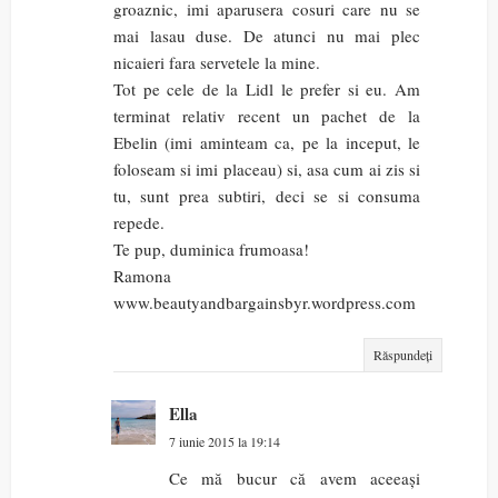
groaznic, imi aparusera cosuri care nu se
mai lasau duse. De atunci nu mai plec
nicaieri fara servetele la mine.
Tot pe cele de la Lidl le prefer si eu. Am
terminat relativ recent un pachet de la
Ebelin (imi aminteam ca, pe la inceput, le
foloseam si imi placeau) si, asa cum ai zis si
tu, sunt prea subtiri, deci se si consuma
repede.
Te pup, duminica frumoasa!
Ramona
www.beautyandbargainsbyr.wordpress.com
Răspundeți
Ella
7 iunie 2015 la 19:14
Ce mă bucur că avem aceeași