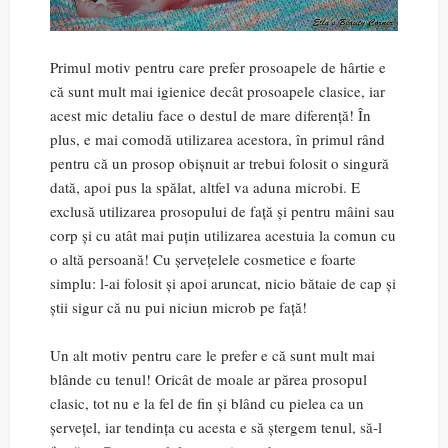
Primul motiv pentru care prefer prosoapele de hârtie e
că sunt mult mai igienice decât prosoapele clasice, iar
acest mic detaliu face o destul de mare diferență! În
plus, e mai comodă utilizarea acestora, în primul rând
pentru că un prosop obișnuit ar trebui folosit o singură
dată, apoi pus la spălat, altfel va aduna microbi. E
exclusă utilizarea prosopului de față și pentru mâini sau
corp și cu atât mai puțin utilizarea acestuia la comun cu
o altă persoană! Cu șervețelele cosmetice e foarte
simplu: l-ai folosit și apoi aruncat, nicio bătaie de cap și
știi sigur că nu pui niciun microb pe față!
Un alt motiv pentru care le prefer e că sunt mult mai
blânde cu tenul! Oricât de moale ar părea prosopul
clasic, tot nu e la fel de fin și blând cu pielea ca un
șervețel, iar tendința cu acesta e să ștergem tenul, să-l