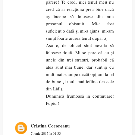
părere! Te cred, nici tenul meu nu
cred că ar reacționa prea bine dacă
aș începe să folosesc din nou
prosopul obișnuit. Mi-a fost
suficient o dată și mi-a ajuns, mi-am
simțit foarte aiurea tenul după. :(
Așa e, de obicei simt nevoia să
folosesc două. Mi se pare că au și
unele din trei straturi, probabil că
alea sunt mai bune, dar sunt și cu
mult mai scumpe decât opțiuni la fel
de bune și mult mai ieftine (ca cele
din Lidl).
Duminică frumoasă în continuare!
Pupici!
Cristina Cocoreanu
7 iunie 2015 la 01:33