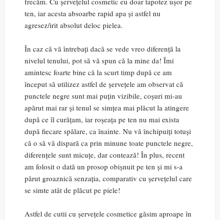
frecăm. Cu șervețelul cosmetic eu doar tapotez ușor pe
ten, iar acesta absoarbe rapid apa și astfel nu
agresez/irit absolut deloc pielea.
În caz că vă întrebați dacă se vede vreo diferență la
nivelul tenului, pot să vă spun că la mine da! Îmi
amintesc foarte bine că la scurt timp după ce am
început să utilizez astfel de șervețele am observat că
punctele negre sunt mai puțin vizibile, coșuri mi-au
apărut mai rar și tenul se simțea mai plăcut la atingere
după ce îl curățam, iar roșeața pe ten nu mai exista
după fiecare spălare, ca înainte. Nu vă închipuiți totuși
că o să vă dispară ca prin minune toate punctele negre,
diferențele sunt micuțe, dar contează! În plus, recent
am folosit o dată un prosop obișnuit pe ten și mi s-a
părut groaznică senzația, comparativ cu șervețelul care
se simte atât de plăcut pe piele!
Astfel de cutii cu șervețele cosmetice găsim aproape în