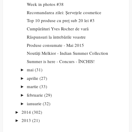
Week in photos #38
Recomandarea zilei: Șervețele cosmetice
Top 10 produse cu preț sub 20 lei #3
Cumpărături Yves Rocher de vară
Răspunsuri la întrebările voastre
Produse consumate - Mai 2015
Noutăți Melkior - Indian Summer Collection
Summer is here - Concurs - ÎNCHIS!
mai
(31)
►
aprilie
(27)
►
martie
(33)
►
februarie
(29)
►
ianuarie
(32)
►
2014
(302)
►
2013
(21)
►