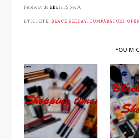
Publicat de
Ella
la
15:54:00
ETICHETE:
BLACK FRIDAY
,
CUMPĂRĂTURI
,
OFE
YOU MIG