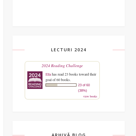
LECTURI 2024
2024 Reading Challenge
Ella
has read 23 books toward their
goal of 60 books.
23 of 60
(38%)
view books
ARHIVĂ BLOG