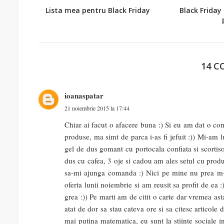
Lista mea pentru Black Friday
Black Friday
14 C
ioanaspatar
21 noiembrie 2015 la 17:44
Chiar ai facut o afacere buna :) Si eu am dat o co
produse, ma simt de parca i-as fi jefuit :)) Mi-am l
gel de dus gomant cu portocala confiata si scortis
dus cu cafea, 3 oje si cadou am ales setul cu pr
sa-mi ajunga comanda :) Nici pe mine nu prea m-a
oferta lunii noiembrie si am reusit sa profit de ea
grea :)) Pe marti am de citit o carte dar vremea a
atat de dor sa stau cateva ore si sa citesc articol
mai putina matematica, eu sunt la stiinte sociale i