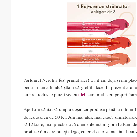
Parfumul Neroli a fost primul ales! Eu îl am deja și îmi plac
pentru mama fiindcă știam că și ei îi place. În prezent are 
aici
cu preț redus le puteți vedea
, sunt multe cu prețuri foar
Apoi am căutat să umplu coșul cu produse până la minim 150
de reducerea de 50 lei. Am mai ales, mai exact, următoarele
sărbătoare, mai precis două creme de mâini și un balsam de
produse din care puteți alege, eu cred că o să mai iau luna v