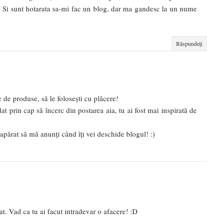
te :) Si sunt hotarata sa-mi fac un blog, dar ma gandesc la un nume
Răspundeți
e de produse, să le folosești cu plăcere!
t prin cap să încerc din postarea aia, tu ai fost mai inspirată de
 neapărat să mă anunți când îți vei deschide blogul! :)
t. Vad ca tu ai facut intradevar o afacere! :D