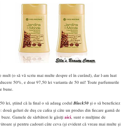
e mult (o să vă scriu mai multe despre el în curând), dar l-am luat
reducere 50%, e doar 97,50 lei varianta de 50 ml! Toate parfumurile
te bune.
 lei, știind că la final o să adaug codul
Black50
și o să beneficiez
: două geluri de duș cu cafea și câte un produs din fiecare gamă de
aici
 buze. Gamele de sărbători le găsiți
, sunt o mulțime de
iitoare și pentru cadouri câte ceva (și evident că vreau mai multe și