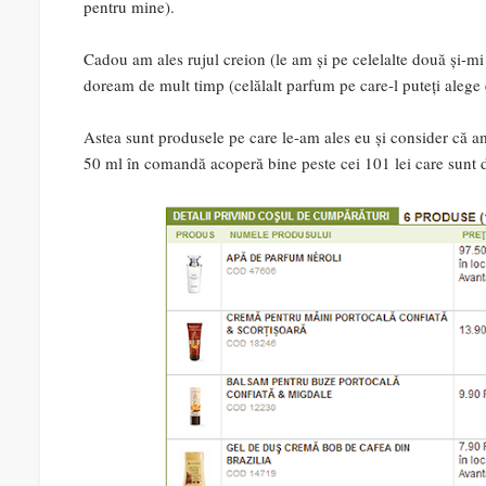
pentru mine).
Cadou am ales rujul creion (le am și pe celelalte două și-
doream de mult timp (celălalt parfum pe care-l puteți alege 
Astea sunt produsele pe care le-am ales eu și consider că 
50 ml în comandă acoperă bine peste cei 101 lei care sunt d