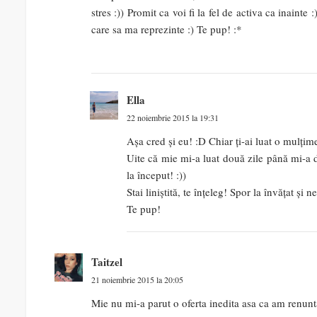
stres :)) Promit ca voi fi la fel de activa ca inain
care sa ma reprezinte :) Te pup! :*
Ella
22 noiembrie 2015 la 19:31
Așa cred și eu! :D Chiar ți-ai luat o mulțim
Uite că mie mi-a luat două zile până mi-a da
la început! :))
Stai liniștită, te înțeleg! Spor la învățat și
Te pup!
Taitzel
21 noiembrie 2015 la 20:05
Mie nu mi-a parut o oferta inedita asa ca am renunta