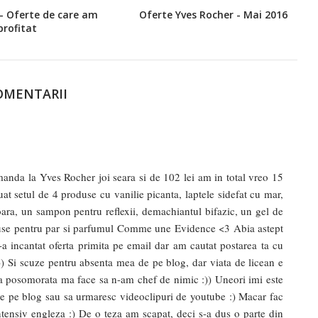
 - Oferte de care am
Oferte Yves Rocher - Mai 2016
profitat
OMENTARII
manda la Yves Rocher joi seara si de 102 lei am in total vreo 15
uat setul de 4 produse cu vanilie picanta, laptele sidefat cu mar,
oara, un sampon pentru reflexii, demachiantul bifazic, un gel de
oduse pentru par si parfumul Comme une Evidence <3 Abia astept
 incantat oferta primita pe email dar am cautat postarea ta cu
 :)) Si scuze pentru absenta mea de pe blog, dar viata de licean e
sta posomorata ma face sa n-am chef de nimic :)) Uneori imi este
e de pe blog sau sa urmaresc videoclipuri de youtube :) Macar fac
ntensiv engleza :) De o teza am scapat, deci s-a dus o parte din