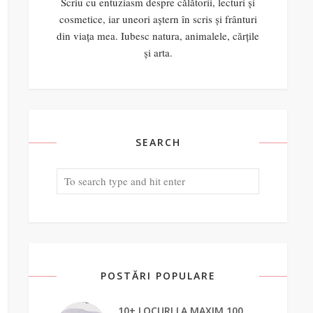
Scriu cu entuziasm despre călătorii, lecturi și
cosmetice, iar uneori aștern în scris și frânturi
din viața mea. Iubesc natura, animalele, cărțile
și arta.
SEARCH
POSTĂRI POPULARE
10+ LOCURI LA MAXIM 100