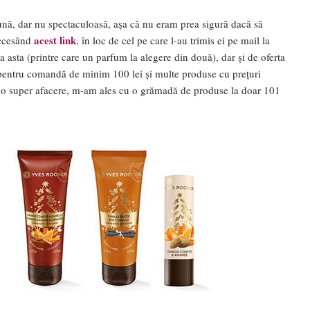
ună, dar nu spectaculoasă, așa că nu eram prea sigură dacă să
acest link
accesând
, în loc de cel pe care l-au trimis ei pe mail la
 asta (printre care un parfum la alegere din două), dar și de oferta
 pentru comandă de minim 100 lei și multe produse cu prețuri
u o super afacere, m-am ales cu o grămadă de produse la doar 101