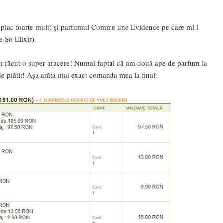
mi plac foarte mult) și parfumul Comme une Evidence pe care mi-l
e So Elixir).
am făcut o super afacere! Numai faptul că am două ape de parfum la
e plătit! Așa arăta mai exact comanda mea la final: