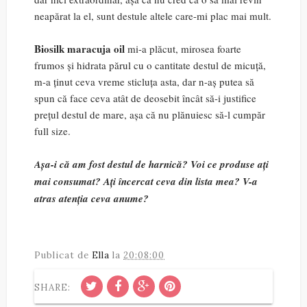
neapărat la el, sunt destule altele care-mi plac mai mult.
Biosilk maracuja oil
mi-a plăcut, mirosea foarte
frumos și hidrata părul cu o cantitate destul de micuță,
m-a ținut ceva vreme sticluța asta, dar n-aș putea să
spun că face ceva atât de deosebit încât să-i justifice
prețul destul de mare, așa că nu plănuiesc să-l cumpăr
full size.
Așa-i că am fost destul de harnică? Voi ce produse ați
mai consumat? Ați încercat ceva din lista mea? V-a
atras atenția ceva anume?
Publicat de
Ella
la
20:08:00
SHARE: