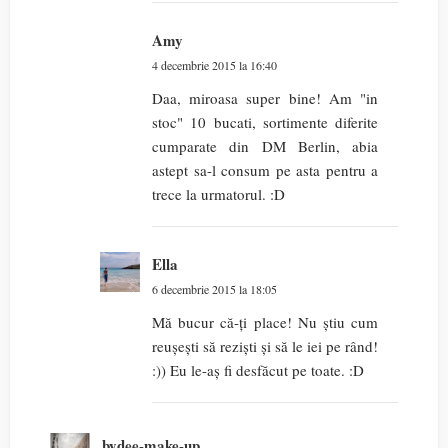
Amy
4 decembrie 2015 la 16:40
Daa, miroasa super bine! Am "in
stoc" 10 bucati, sortimente diferite
cumparate din DM Berlin, abia
astept sa-l consum pe asta pentru a
trece la urmatorul. :D
Ella
6 decembrie 2015 la 18:05
Mă bucur că-ți place! Nu știu cum
reușești să reziști și să le iei pe rând!
:)) Eu le-aș fi desfăcut pe toate. :D
bydee-make-up