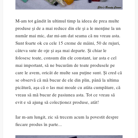
M-am tot gândit în ultimul timp la ideea de prea multe
produse și de a mai reduce din ele și a le menține la un
număr mai mic, dar mi-am dat seama că nu vreau asta.
Sunt foarte ok cu cele 15 creme de mâini, 50 de rujuri,
câteva sute de oje și așa mai departe. Și chiar le
folosesc toate, consum din ele constant, iar asta e cel
mai important, să ne bucurăm de toate produsele pe
care le avem, oricât de multe sau puține sunt. Și cred că
se observă că mă bucur de ele din plin, până la ultima
picătură, așa că o las mai moale cu atâta cumpătare, că
vreau să mă bucur de pasiunea asta. Tot ce vreau să
evit e să ajung să colecționez produse, atât!
Iar m-am lungit, zic să trecem acum la povestit despre
fiecare produs în parte...