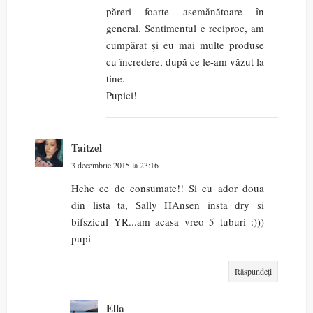
păreri foarte asemănătoare în
general. Sentimentul e reciproc, am
cumpărat și eu mai multe produse
cu încredere, după ce le-am văzut la
tine.
Pupici!
Taitzel
3 decembrie 2015 la 23:16
Hehe ce de consumate!! Si eu ador doua
din lista ta, Sally HAnsen insta dry si
bifszicul YR...am acasa vreo 5 tuburi :)))
pupi
Răspundeți
Ella