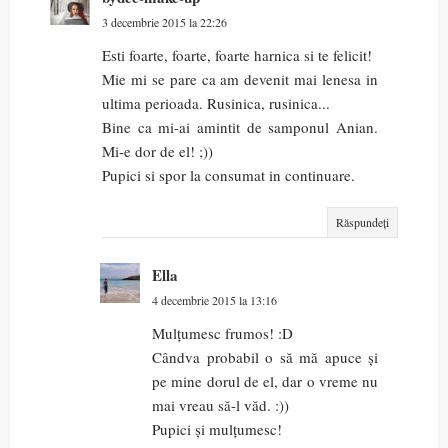
3 decembrie 2015 la 22:26
Esti foarte, foarte, foarte harnica si te felicit!
Mie mi se pare ca am devenit mai lenesa in
ultima perioada. Rusinica, rusinica...
Bine ca mi-ai amintit de samponul Anian.
Mi-e dor de el! ;))
Pupici si spor la consumat in continuare.
Răspundeți
Ella
4 decembrie 2015 la 13:16
Mulțumesc frumos! :D
Cândva probabil o să mă apuce și
pe mine dorul de el, dar o vreme nu
mai vreau să-l văd. :))
Pupici și mulțumesc!