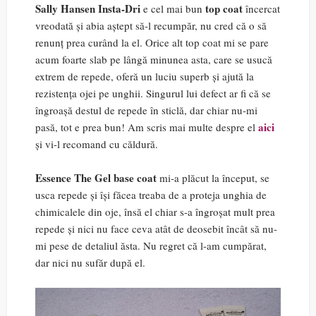
Sally Hansen Insta-Dri
top coat
e cel mai bun
încercat
vreodată și abia aștept să-l recumpăr, nu cred că o să
renunț prea curând la el. Orice alt top coat mi se pare
acum foarte slab pe lângă minunea asta, care se usucă
extrem de repede, oferă un luciu superb și ajută la
rezistența ojei pe unghii. Singurul lui defect ar fi că se
îngroașă destul de repede în sticlă, dar chiar nu-mi
aici
pasă, tot e prea bun! Am scris mai multe despre el
și vi-l recomand cu căldură.
Essence The Gel base coat
mi-a plăcut la început, se
usca repede și își făcea treaba de a proteja unghia de
chimicalele din oje, însă el chiar s-a îngroșat mult prea
repede și nici nu face ceva atât de deosebit încât să nu-
mi pese de detaliul ăsta. Nu regret că l-am cumpărat,
dar nici nu sufăr după el.