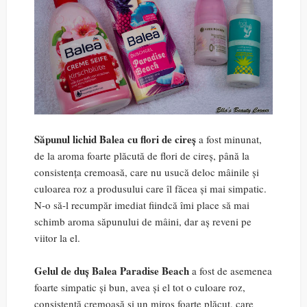
Săpunul lichid Balea cu flori de cireș
a fost minunat,
de la aroma foarte plăcută de flori de cireș, până la
consistența cremoasă, care nu usucă deloc mâinile și
culoarea roz a produsului care îl făcea și mai simpatic.
N-o să-l recumpăr imediat fiindcă îmi place să mai
schimb aroma săpunului de mâini, dar aș reveni pe
viitor la el.
Gelul de duș Balea Paradise Beach
a fost de asemenea
foarte simpatic și bun, avea și el tot o culoare roz,
consistență cremoasă și un miros foarte plăcut, care