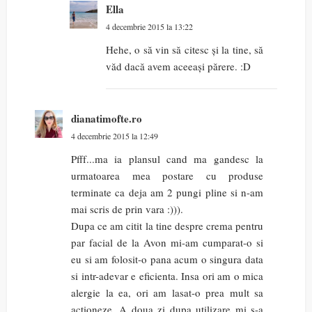
Ella
4 decembrie 2015 la 13:22
Hehe, o să vin să citesc și la tine, să
văd dacă avem aceeași părere. :D
dianatimofte.ro
4 decembrie 2015 la 12:49
Pfff...ma ia plansul cand ma gandesc la
urmatoarea mea postare cu produse
terminate ca deja am 2 pungi pline si n-am
mai scris de prin vara :))).
Dupa ce am citit la tine despre crema pentru
par facial de la Avon mi-am cumparat-o si
eu si am folosit-o pana acum o singura data
si intr-adevar e eficienta. Insa ori am o mica
alergie la ea, ori am lasat-o prea mult sa
actioneze. A doua zi dupa utilizare mi s-a