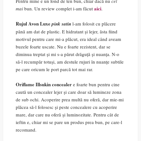
Pentru mine e un fond de ten bun, chiar dacă nu
cel
aici
mai
bun. Un review complet i-am făcut
.
Rujul Avon Luxe
pink satin
l-am folosit cu plăcere
până am dat de plastic. E hidratant și lejer, ăsta fiind
motivul pentru care mi-a plăcut, era ideal când aveam
buzele foarte uscate. Nu e foarte rezistent, dar se
diminua treptat și mi s-a părut drăguță și nuanța. N-o
să-l recumpăr totuși, am destule rujuri în nuanțe subtile
pe care oricum le port parcă tot mai rar.
Oriflame Illsukin concealer
e foarte bun pentru cine
caută un concealer lejer și care doar să lumineze zona
de sub ochi. Acoperire prea multă nu oferă, dar mie-mi
plăcea să-l folosesc și peste concealere cu acoperire
mare, dar care nu oferă și luminozitate. Pentru cât de
ieftin e, chiar mi se pare un produs prea bun, pe care-l
recomand.