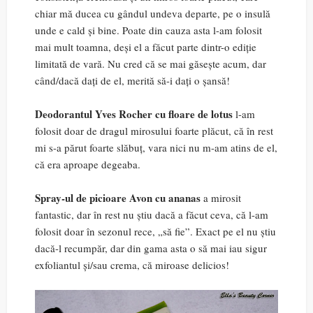
chiar mă ducea cu gândul undeva departe, pe o insulă
unde e cald și bine. Poate din cauza asta l-am folosit
mai mult toamna, deși el a făcut parte dintr-o ediție
limitată de vară. Nu cred că se mai găsește acum, dar
când/dacă dați de el, merită să-i dați o șansă!
Deodorantul Yves Rocher cu floare de lotus
l-am
folosit doar de dragul mirosului foarte plăcut, că în rest
mi s-a părut foarte slăbuț, vara nici nu m-am atins de el,
că era aproape degeaba.
Spray-ul de picioare Avon cu ananas
a mirosit
fantastic, dar în rest nu știu dacă a făcut ceva, că l-am
folosit doar în sezonul rece, „să fie”. Exact pe el nu știu
dacă-l recumpăr, dar din gama asta o să mai iau sigur
exfoliantul și/sau crema, că miroase delicios!