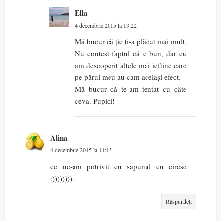
Ella
4 decembrie 2015 la 13:22
Mă bucur că ție ți-a plăcut mai mult.
Nu contest faptul că e bun, dar eu
am descoperit altele mai ieftine care
pe părul meu au cam același efect.
Mă bucur că te-am tentat cu câte
ceva. Pupici!
Alina
4 decembrie 2015 la 11:15
ce ne-am potrivit cu sapunul cu cirese
:)))))))).
Răspundeți