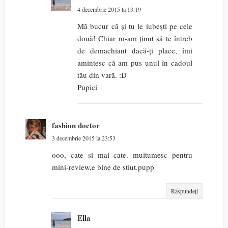
4 decembrie 2015 la 13:19
Mă bucur că și tu le iubești pe cele
două! Chiar m-am ținut să te întreb
de demachiant dacă-ți place, îmi
amintesc că am pus unul în cadoul
tău din vară. :D
Pupici
fashion doctor
3 decembrie 2015 la 23:53
ooo, cate si mai cate. multumesc pentru
mini-review,e bine de stiut.pupp
Răspundeți
Ella