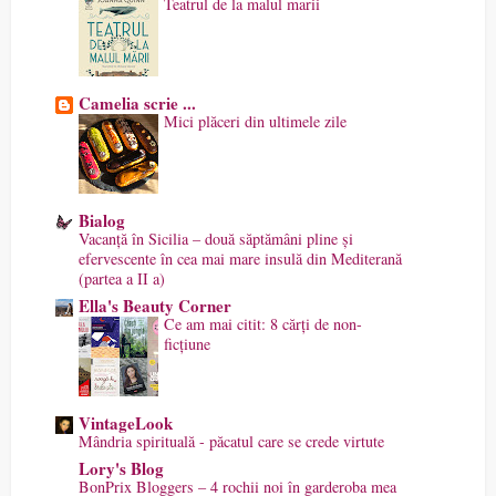
Teatrul de la malul marii
Camelia scrie ...
Mici plăceri din ultimele zile
Bialog
Vacanță în Sicilia – două săptămâni pline și
efervescente în cea mai mare insulă din Mediterană
(partea a II a)
Ella's Beauty Corner
Ce am mai citit: 8 cărți de non-
ficțiune
VintageLook
Mândria spirituală - păcatul care se crede virtute
Lory's Blog
BonPrix Bloggers – 4 rochii noi în garderoba mea