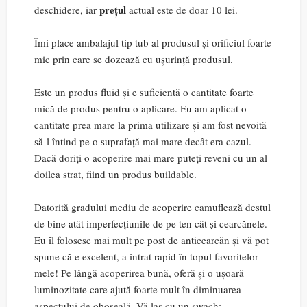
prețul
deschidere, iar
actual este de doar 10 lei.
Îmi place ambalajul tip tub al produsul și orificiul foarte
mic prin care se dozează cu ușurință produsul.
Este un produs fluid și e suficientă o cantitate foarte
mică de produs pentru o aplicare. Eu am aplicat o
cantitate prea mare la prima utilizare și am fost nevoită
să-l întind pe o suprafață mai mare decât era cazul.
Dacă doriți o acoperire mai mare puteți reveni cu un al
doilea strat, fiind un produs buildable.
Datorită gradului mediu de acoperire camuflează destul
de bine atât imperfecțiunile de pe ten cât și cearcănele.
Eu îl folosesc mai mult pe post de anticearcăn și vă pot
spune că e excelent, a intrat rapid în topul favoritelor
mele! Pe lângă acoperirea bună, oferă și o ușoară
luminozitate care ajută foarte mult în diminuarea
aspectului de oboseală. Vă las cu un swach: