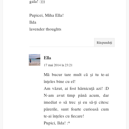
gala! :)))
Pupicei, Miha Ella!
Ilda
lavender thoughts
Răspundeți
Ella
17 mai 2014 la 23:21
Mă bucur tare mult că și tu te-ai
înțeles bine cu el!
Am văzut, ai fost hărnicuță azi! :D
N-am avut timp până acum, dar
imediat o să trec și eu să-ți citesc
părerile, sunt foarte curioasă cum
te-ai înțeles cu fiecare!
Pupici, Ilda! :*