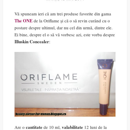
Vă spuneam ieri că am trei produse favorite din gama
The ONE
de la Oriflame și că o să revin curând cu o
postare despre ultimul, dar nu cel din urmă, dintre ele.
Ei bine, despre el o să vă vorbesc azi, este vorba despre
Illuskin Concealer
:
cantitate
valabilitate
Are o
de 10 ml,
12 luni de la