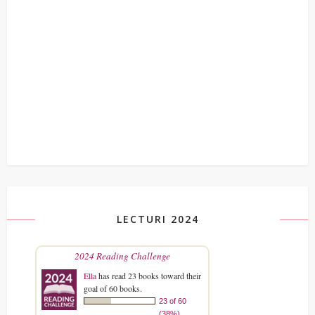
LECTURI 2024
2024 Reading Challenge
Ella
has read 23 books toward their
goal of 60 books.
23 of 60
(38%)