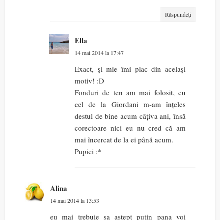
Răspundeți
Ella
14 mai 2014 la 17:47
Exact, și mie îmi plac din același
motiv! :D
Fonduri de ten am mai folosit, cu
cel de la Giordani m-am înțeles
destul de bine acum câțiva ani, însă
corectoare nici eu nu cred că am
mai încercat de la ei până acum.
Pupici :*
Alina
14 mai 2014 la 13:53
eu mai trebuie sa astept putin pana voi