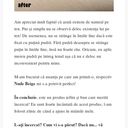
Am apreciat mult faptul că arată extrem de natural pe
ten. Pur și simplu nu se observă deloc existența lui pe
ten! De asemenea, nu se strânge în liniile fine dacă este
fixat cu puțină pudră. Fără pudră deasupra se strânge
puțin în liniile fine, însă nu foarte rău. Oricum, eu aplic
mereu pudră pe întreg tenul așa că nu e deloc un
inconvenient pentru mine.
M-am bucurat că nuanța pe care am primit-o, respectiv
Nude Beige
mi s-a potrivit perfect!
În concluzie
, este un produs ieftin și bun care merită
încercat! Eu sunt foarte încântată de acest produs, l-am
folosit zilnic de când a ajuns în mâinile mele.
L-ați încercat? Cum vi s-a părut? Dacă nu... vă