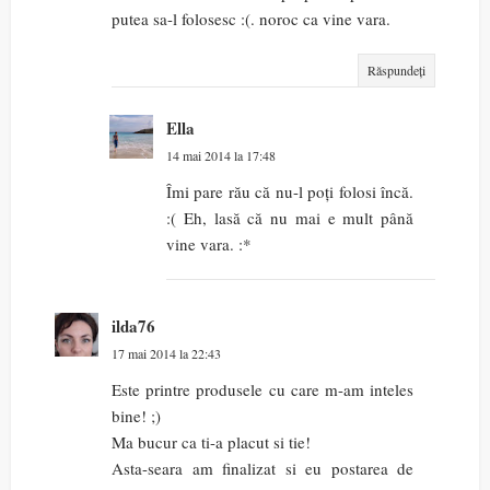
putea sa-l folosesc :(. noroc ca vine vara.
Răspundeți
Ella
14 mai 2014 la 17:48
Îmi pare rău că nu-l poți folosi încă.
:( Eh, lasă că nu mai e mult până
vine vara. :*
ilda76
17 mai 2014 la 22:43
Este printre produsele cu care m-am inteles
bine! ;)
Ma bucur ca ti-a placut si tie!
Asta-seara am finalizat si eu postarea de