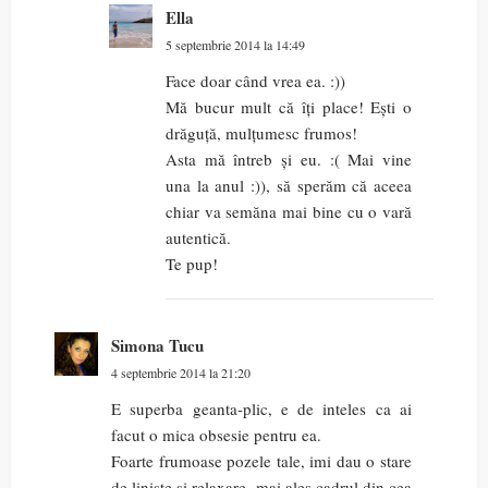
Ella
5 septembrie 2014 la 14:49
Face doar când vrea ea. :))
Mă bucur mult că îți place! Ești o
drăguță, mulțumesc frumos!
Asta mă întreb și eu. :( Mai vine
una la anul :)), să sperăm că aceea
chiar va semăna mai bine cu o vară
autentică.
Te pup!
Simona Tucu
4 septembrie 2014 la 21:20
E superba geanta-plic, e de inteles ca ai
facut o mica obsesie pentru ea.
Foarte frumoase pozele tale, imi dau o stare
de liniste si relaxare, mai ales cadrul din cea