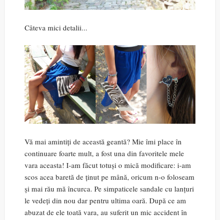
Câteva mici detalii...
Vă mai amintiți de această geantă? Mie îmi place în
continuare foarte mult, a fost una din favoritele mele
vara aceasta! I-am făcut totuși o mică modificare: i-am
scos acea baretă de ținut pe mână, oricum n-o foloseam
și mai rău mă încurca. Pe simpaticele sandale cu lanțuri
le vedeți din nou dar pentru ultima oară. După ce am
abuzat de ele toată vara, au suferit un mic accident în