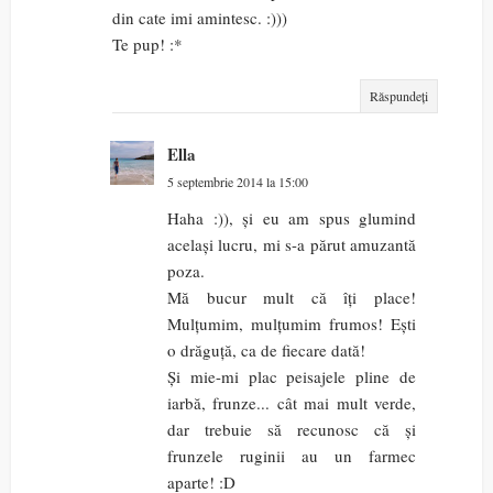
din cate imi amintesc. :)))
Te pup! :*
Răspundeți
Ella
5 septembrie 2014 la 15:00
Haha :)), și eu am spus glumind
același lucru, mi s-a părut amuzantă
poza.
Mă bucur mult că îți place!
Mulțumim, mulțumim frumos! Ești
o drăguță, ca de fiecare dată!
Și mie-mi plac peisajele pline de
iarbă, frunze... cât mai mult verde,
dar trebuie să recunosc că și
frunzele ruginii au un farmec
aparte! :D