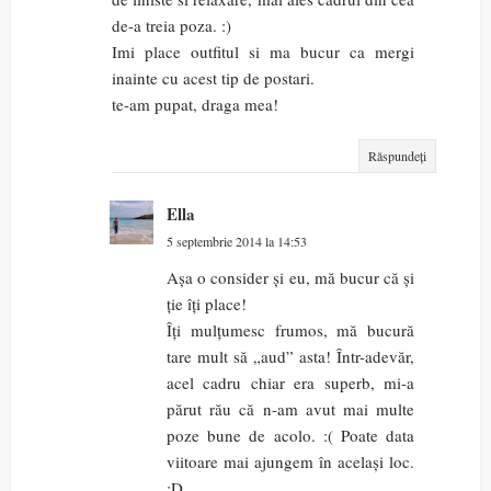
de-a treia poza. :)
Imi place outfitul si ma bucur ca mergi
inainte cu acest tip de postari.
te-am pupat, draga mea!
Răspundeți
Ella
5 septembrie 2014 la 14:53
Așa o consider și eu, mă bucur că și
ție îți place!
Îți mulțumesc frumos, mă bucură
tare mult să „aud” asta! Într-adevăr,
acel cadru chiar era superb, mi-a
părut rău că n-am avut mai multe
poze bune de acolo. :( Poate data
viitoare mai ajungem în același loc.
:D