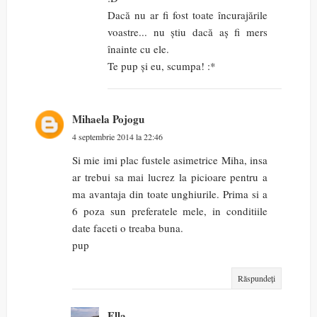
Dacă nu ar fi fost toate încurajările
voastre... nu știu dacă aș fi mers
înainte cu ele.
Te pup și eu, scumpa! :*
Mihaela Pojogu
4 septembrie 2014 la 22:46
Si mie imi plac fustele asimetrice Miha, insa
ar trebui sa mai lucrez la picioare pentru a
ma avantaja din toate unghiurile. Prima si a
6 poza sun preferatele mele, in conditiile
date faceti o treaba buna.
pup
Răspundeți
Ella