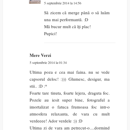
5 septembrie 2014 la 14:56
Să zicem că merge până o să luăm
una mai performantă. :D
Mă bucur mult că îți plac!
Pupici!
Mere Verzi
5 septembrie 2014 la 01:34
Ultima poza e cea mai faina. nu se vede
capsorul deloc! :))) Glumesc, desigur, ma
stii.. :D :*
Foarte tare tinuta, foarte lejera, draguta foc.
Pozele au iesit super bine, fotograful a
imortalizat o fatuca frumoasa foc intr-o
atmosfera relaxanta, de vara cu mult
verdeeee! Ador verdele :)) :D
Ultima zi de vara am petrecut-o....dormind