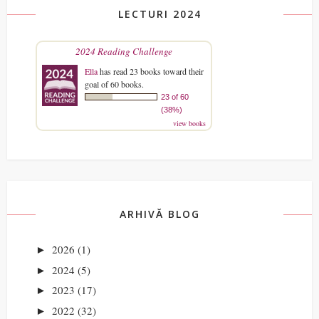
LECTURI 2024
2024 Reading Challenge
Ella
has read 23 books toward their
goal of 60 books.
23 of 60
(38%)
view books
ARHIVĂ BLOG
2026
(1)
►
2024
(5)
►
2023
(17)
►
2022
(32)
►