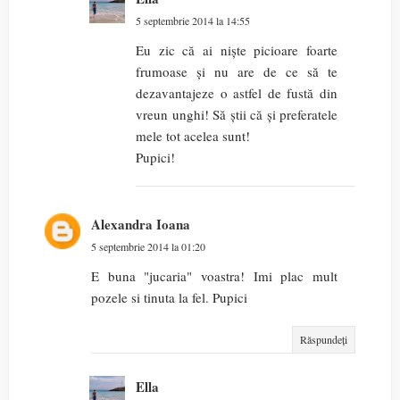
5 septembrie 2014 la 14:55
Eu zic că ai niște picioare foarte
frumoase și nu are de ce să te
dezavantajeze o astfel de fustă din
vreun unghi! Să știi că și preferatele
mele tot acelea sunt!
Pupici!
Alexandra Ioana
5 septembrie 2014 la 01:20
E buna "jucaria" voastra! Imi plac mult
pozele si tinuta la fel. Pupici
Răspundeți
Ella