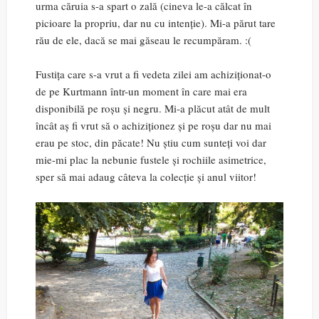
urma căruia s-a spart o zală (cineva le-a călcat în
picioare la propriu, dar nu cu intenție). Mi-a părut tare
rău de ele, dacă se mai găseau le recumpăram. :(
Fustița care s-a vrut a fi vedeta zilei am achiziționat-o
de pe Kurtmann într-un moment în care mai era
disponibilă pe roșu și negru. Mi-a plăcut atât de mult
încât aș fi vrut să o achiziționez și pe roșu dar nu mai
erau pe stoc, din păcate! Nu știu cum sunteți voi dar
mie-mi plac la nebunie fustele și rochiile asimetrice,
sper să mai adaug câteva la colecție și anul viitor!