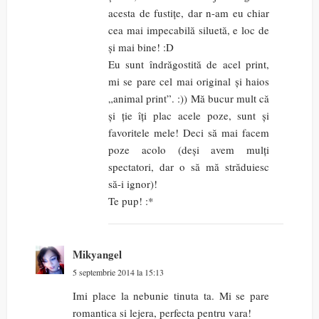
acesta de fustițe, dar n-am eu chiar
cea mai impecabilă siluetă, e loc de
și mai bine! :D
Eu sunt îndrăgostită de acel print,
mi se pare cel mai original și haios
„animal print”. :)) Mă bucur mult că
și ție îți plac acele poze, sunt și
favoritele mele! Deci să mai facem
poze acolo (deși avem mulți
spectatori, dar o să mă străduiesc
să-i ignor)!
Te pup! :*
Mikyangel
5 septembrie 2014 la 15:13
Imi place la nebunie tinuta ta. Mi se pare
romantica si lejera, perfecta pentru vara!