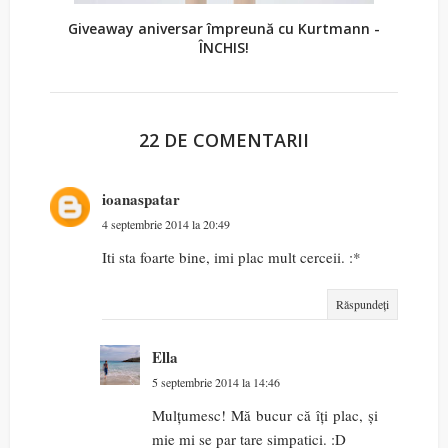
Giveaway aniversar împreună cu Kurtmann -
ÎNCHIS!
22 DE COMENTARII
ioanaspatar
4 septembrie 2014 la 20:49
Iti sta foarte bine, imi plac mult cerceii. :*
Răspundeți
Ella
5 septembrie 2014 la 14:46
Mulțumesc! Mă bucur că îți plac, și
mie mi se par tare simpatici. :D