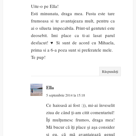
Uite-o pe Ella!
Esti minunata, draga mea. Fusta este tare
frumoasa si te avantajeaza mult, pentru ca
ai o silueta impecabila. Print-ul gentutei este
deosebit. Imi place ca ti-ai lasat parul
desfacut! ♥ Si sunt de acord cu Mihaela,
prima si a 6-a poza sunt si preferatele mele.
Te pup!
Răspundeți
Ella
5 septembrie 2014 la 15:18
Ce haioasă ai fost :)), mi-ai înveselit
ziua de când ți-am citit comentariul!
Îți mulțumesc frumos, draga mea!
Mă bucur că îți place și așa consider
și eu, că mă avantajează genul