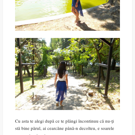
Cu asta te alegi după ce te plângi încontinuu că nu-ți
stă bine părul, ai cearcăne până-n decolteu, e soarele