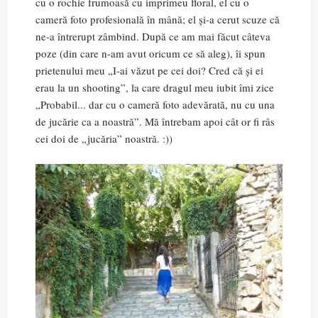
cu o rochie frumoasă cu imprimeu floral, el cu o
cameră foto profesională în mână; el și-a cerut scuze că
ne-a întrerupt zâmbind. După ce am mai făcut câteva
poze (din care n-am avut oricum ce să aleg), îi spun
prietenului meu „I-ai văzut pe cei doi? Cred că și ei
erau la un shooting”, la care dragul meu iubit îmi zice
„Probabil... dar cu o cameră foto adevărată, nu cu una
de jucărie ca a noastră”. Mă întrebam apoi cât or fi râs
cei doi de „jucăria” noastră. :))