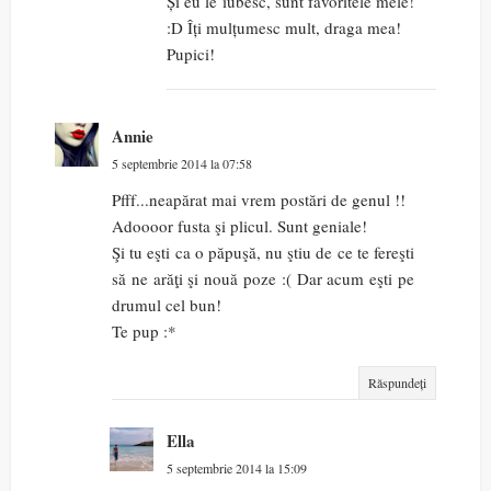
Și eu le iubesc, sunt favoritele mele!
:D Îți mulțumesc mult, draga mea!
Pupici!
Annie
5 septembrie 2014 la 07:58
Pfff...neapărat mai vrem postări de genul !!
Adoooor fusta şi plicul. Sunt geniale!
Şi tu eşti ca o păpuşă, nu ştiu de ce te fereşti
să ne arăţi şi nouă poze :( Dar acum eşti pe
drumul cel bun!
Te pup :*
Răspundeți
Ella
5 septembrie 2014 la 15:09