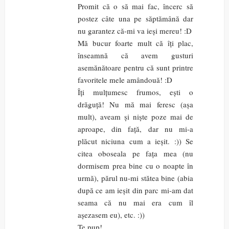
Promit că o să mai fac, încerc să
postez câte una pe săptămână dar
nu garantez că-mi va ieși mereu! :D
Mă bucur foarte mult că îți plac,
înseamnă că avem gusturi
asemănătoare pentru că sunt printre
favoritele mele amândouă! :D
Îți mulțumesc frumos, ești o
drăguță! Nu mă mai feresc (așa
mult), aveam și niște poze mai de
aproape, din față, dar nu mi-a
plăcut niciuna cum a ieșit. :)) Se
citea oboseala pe fața mea (nu
dormisem prea bine cu o noapte în
urmă), părul nu-mi stătea bine (abia
după ce am ieșit din parc mi-am dat
seama că nu mai era cum îl
așezasem eu), etc. :))
Te pup!