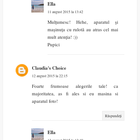
Ella
11 august 2015 la 13:42
Mulțumesc! Hehe, aparatul și
mașinuța cu rulotă au atras cel mai
mult atenția! :))
Pupici
Claudia's Choice
12 august 2015 la 22:15
Foarte frumoase alegerile tale! ca
majoritatea, as fi ales si eu masina si
aparatul foto!
Răspundeți
Ella