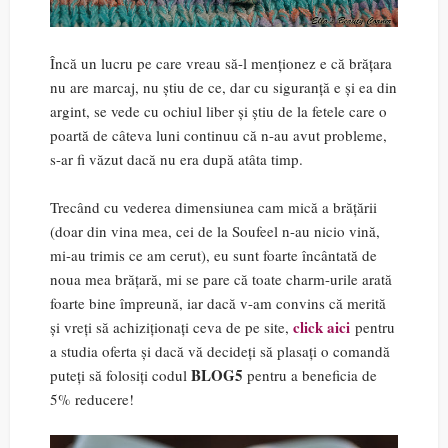
Încă un lucru pe care vreau să-l menționez e că brățara
nu are marcaj, nu știu de ce, dar cu siguranță e și ea din
argint, se vede cu ochiul liber și știu de la fetele care o
poartă de câteva luni continuu că n-au avut probleme,
s-ar fi văzut dacă nu era după atâta timp.
Trecând cu vederea dimensiunea cam mică a brățării
(doar din vina mea, cei de la Soufeel n-au nicio vină,
mi-au trimis ce am cerut), eu sunt foarte încântată de
noua mea brățară, mi se pare că toate charm-urile arată
foarte bine împreună, iar dacă v-am convins că merită
click aici
și vreți să achiziționați ceva de pe site,
pentru
a studia oferta și dacă vă decideți să plasați o comandă
BLOG5
puteți să folosiți codul
pentru a beneficia de
5% reducere!