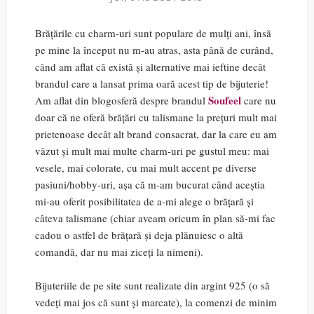
Brățările cu charm-uri sunt populare de mulți ani, însă
pe mine la început nu m-au atras, asta până de curând,
când am aflat că există și alternative mai ieftine decât
brandul care a lansat prima oară acest tip de bijuterie!
Soufeel
Am aflat din blogosferă despre brandul
care nu
doar că ne oferă brățări cu talismane la prețuri mult mai
prietenoase decât alt brand consacrat, dar la care eu am
văzut și mult mai multe charm-uri pe gustul meu: mai
vesele, mai colorate, cu mai mult accent pe diverse
pasiuni/hobby-uri, așa că m-am bucurat când aceștia
mi-au oferit posibilitatea de a-mi alege o brățară și
câteva talismane (chiar aveam oricum în plan să-mi fac
cadou o astfel de brățară și deja plănuiesc o altă
comandă, dar nu mai ziceți la nimeni).
Bijuteriile de pe site sunt realizate din argint 925 (o să
vedeți mai jos că sunt și marcate), la comenzi de minim