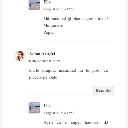
Ella
8 august 2015 la 17:56
Mă bucur că îți plac alegerile mele!
Mulțumesc!
Pupici
Adina Aruştei
6 august 2015 la 23:59
foarte draguta masinuta! sa le porti cu
placere pe toate!
Răspundeți
Ella
8 august 2015 la 17:57
Așa-i că e super haioasă! :D