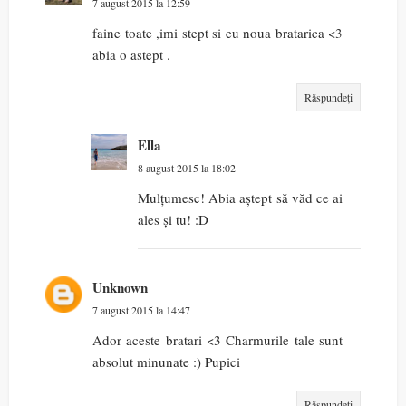
7 august 2015 la 12:59
faine toate ,imi stept si eu noua bratarica <3
abia o astept .
Răspundeți
Ella
8 august 2015 la 18:02
Mulțumesc! Abia aștept să văd ce ai
ales și tu! :D
Unknown
7 august 2015 la 14:47
Ador aceste bratari <3 Charmurile tale sunt
absolut minunate :) Pupici
Răspundeți