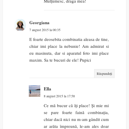
Mulțumesc, draga mea!
Georgiana
7 august 2015 la 00:35
E foarte deosebita combinatia aleasa de tine,
chiar imi place la nebunie! Am admirat si
eu masinuta, dar si aparatul foto imi place
maxim. Sa te bucuri de ele! Pupici
Răspundeți
Ella
8 august 2015 la 17:58
Ce mă bucur că îți place! Și mie mi
se pare foarte faină combinația,
chiar dacă nici nu m-am gândit cum
ar arăta împreună, le-am ales doar