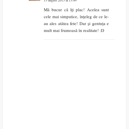
13 august 2015 la 13:49
Mă bucur că îți plac! Acelea sunt
cele mai simpatice, înțeleg de ce le-
au ales atâtea fete! Dar și gentuța e
mult mai frumoasă în realitate! :D