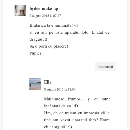
bydee-make-up
7 august 2015 la 07:27
Bratarica ta e minunata! <3
si eu am pe lista aparatul foto. E atat de
draguuut!
Sa o porti cu placere!
Pupici
Răspundeți
Ella
8 august 2015 la 18:00
Mulțumesc frumos... și eu sunt
încântată de ea! :D
Hm, de ce trăiam cu impresia că le
tine am văzut aparatul foto? Eram
chiar sigură! :))