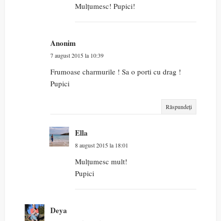
Mulțumesc! Pupici!
Anonim
7 august 2015 la 10:39
Frumoase charmurile ! Sa o porti cu drag !
Pupici
Răspundeți
Ella
8 august 2015 la 18:01
Mulțumesc mult!
Pupici
Deya