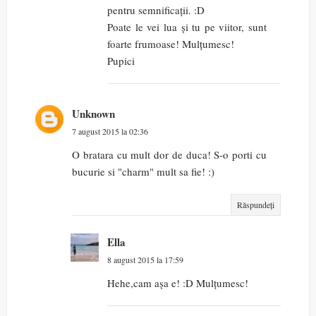
pentru semnificații. :D
Poate le vei lua și tu pe viitor, sunt
foarte frumoase! Mulțumesc!
Pupici
Unknown
7 august 2015 la 02:36
O bratara cu mult dor de duca! S-o porti cu
bucurie si "charm" mult sa fie! :)
Răspundeți
Ella
8 august 2015 la 17:59
Hehe,cam așa e! :D Mulțumesc!