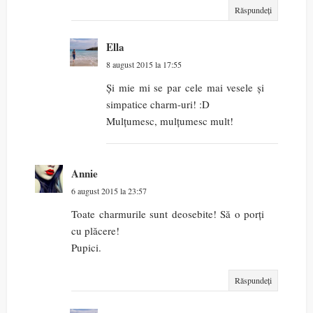
Răspundeți
Ella
8 august 2015 la 17:55
Și mie mi se par cele mai vesele și
simpatice charm-uri! :D
Mulțumesc, mulțumesc mult!
Annie
6 august 2015 la 23:57
Toate charmurile sunt deosebite! Să o porți
cu plăcere!
Pupici.
Răspundeți