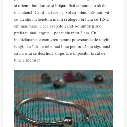
și oricum îmi doresc și brățara fixă iar atunci o să fiu
mai atentă. Ca să nu faceți și voi ca mine, măsurați-vă
cu atenție încheietura mâini și alegeți brățara cu 1,5-2
cm mai mare. Dacă aveți de gând s-o umpleți și o
preferați mai lărguță... poate chiar cu 3 cm. Cu
închizătoarea e cam greu pentru posesoarele de unghii
lungi, dar într-un fel e mai bine pentru că am siguranță
că nu o să se deschidă singură, e imposibil la cât de
bine e închisă!