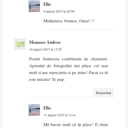
Ella
9 august 2015 la 20:50
Mulțumesc frumos, Oana! :*
Manases Andrea
10 august 2015 la 13:25
Foarte frumoasa combinatia de charmuri.
Aparatul de fotografiat imi place cel mai
mult si ma reprezinta si pe mine! Pacat ca iti
este micuta! Te pup.
Răspundeți
Ella
11 august 2015 la 13:41
Mă bucur mult că îți place! E chiar