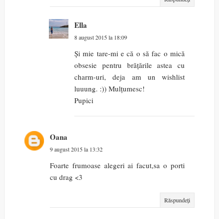
Ella
8 august 2015 la 18:09
Și mie tare-mi e că o să fac o mică
obsesie pentru brățările astea cu
charm-uri, deja am un wishlist
luuung. :)) Mulțumesc!
Pupici
Oana
9 august 2015 la 13:32
Foarte frumoase alegeri ai facut,sa o porti
cu drag <3
Răspundeți