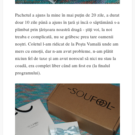
Pachetul a ajuns la mine în mai puțin de 20 zile, a durat
doar 10 zile până a ajuns în țară și încă o săptămână s-a
plimbat prin țărișoara noastră dragă - știți voi, la noi
treaba e complicată, nu se grăbesc prea tare oamenii
noștri. Coletul l-am ridicat de la Poșta Vamală unde am
mers cu emoții, dar n-am avut probleme, n-am plătit
niciun fel de taxe și am avut norocul să nici nu stau la
coadă, era complet liber când am fost eu (la finalul
programului).