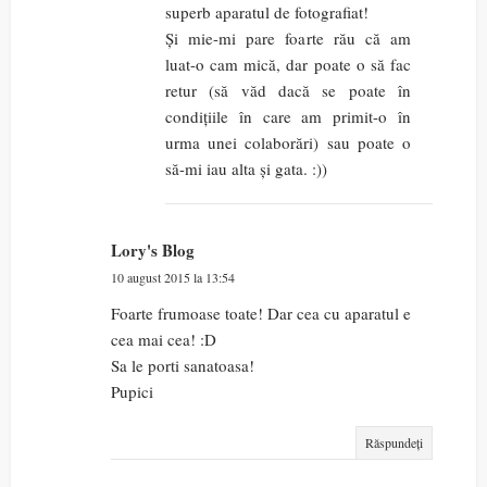
superb aparatul de fotografiat!
Și mie-mi pare foarte rău că am
luat-o cam mică, dar poate o să fac
retur (să văd dacă se poate în
condițiile în care am primit-o în
urma unei colaborări) sau poate o
să-mi iau alta și gata. :))
Lory's Blog
10 august 2015 la 13:54
Foarte frumoase toate! Dar cea cu aparatul e
cea mai cea! :D
Sa le porti sanatoasa!
Pupici
Răspundeți