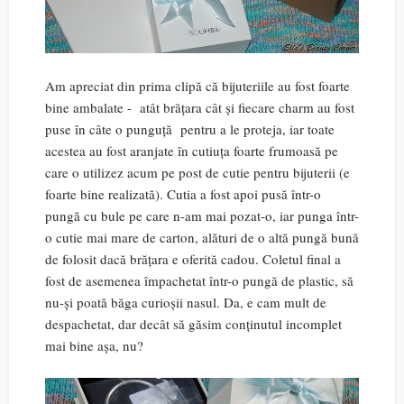
Am apreciat din prima clipă că bijuteriile au fost foarte
bine ambalate - atât brățara cât și fiecare charm au fost
puse în câte o punguță pentru a le proteja, iar toate
acestea au fost aranjate în cutiuța foarte frumoasă pe
care o utilizez acum pe post de cutie pentru bijuterii (e
foarte bine realizată). Cutia a fost apoi pusă într-o
pungă cu bule pe care n-am mai pozat-o, iar punga într-
o cutie mai mare de carton, alături de o altă pungă bună
de folosit dacă brățara e oferită cadou. Coletul final a
fost de asemenea împachetat într-o pungă de plastic, să
nu-și poată băga curioșii nasul. Da, e cam mult de
despachetat, dar decât să găsim conținutul incomplet
mai bine așa, nu?