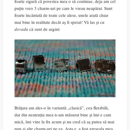
foarte sigură că povestea mea o să continue, deja am cel
puțin vreo 3 charm-uri pe care le vreau neapărat. Sunt
foarte încântată de toate cele alese, unele arată chiar
mai bine în realitate decât aș fi sperat! Vă las și cu
dovada
că sunt de argint:
Brățara am ales-o în variantă „clasică”, cea flexibilă,
dar din neatenția mea n-am măsurat bine și îmi e cam
mică, îmi vine la fix acum și nu cred că aș putea să mai
pun și alte charm-uri pe ea. Asta e, a fost greșeala mea