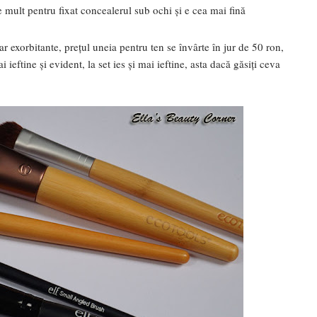
 mult pentru fixat concealerul sub ochi și e cea mai fină
r exorbitante, prețul uneia pentru ten se învârte în jur de 50 ron,
i ieftine și evident, la set ies și mai ieftine, asta dacă găsiți ceva