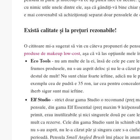
cu nimic utile unele dintre ele, așa că gândiți-vă bine chiar
e mai convenabil să achiziționați separat doar pensulele de 
Există calitate și la prețuri rezonabile!
O cititoare mi-a sugerat să vin cu câteva propuneri de pens
produse de makeup low-cost
, așa că vă las opțiunile mele î
Eco Tools
- nu am multe de la ei, însă de cele pe care l
frumos produsele, nu s-au asprit deloc și nu le-a căzut 
destul de mult! Nu sunt chiar foarte ieftine, adică nu le 
exemplu cea de pudră e 35 ron, iar cea pentru concealer
iherb sigur sunt mai ieftine.
Elf Studio
- strict doar gama Studio o recomand (preț ma
pensule, din gama Elf Essential (preț maxim 9 lei/pensu
primit, erau inutilizabile și nici singurele două pe care 
mult ca rezerve. Cele din gama Studio sunt în schimb chia
nu s-au asprit, nu le-a căzut păr și singura care s-a ciufu
perioadă. Pensula
Small Angled Brush
îmi place în anumi