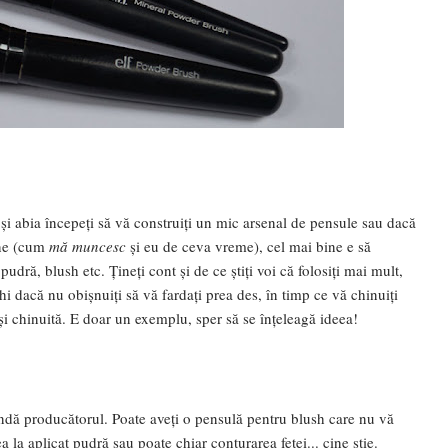
 și abia începeți să vă construiți un mic arsenal de pensule sau dacă
une (cum
mă muncesc
și eu de ceva vreme), cel mai bine e să
dră, blush etc. Țineți cont și de ce știți voi că folosiți mai mult,
hi dacă nu obișnuiți să vă fardați prea des, în timp ce vă chinuiți
ă și chinuită. E doar un exemplu, sper să se înțeleagă ideea!
mandă producătorul. Poate aveți o pensulă pentru blush care nu vă
a la aplicat pudră sau poate chiar conturarea feței... cine știe.