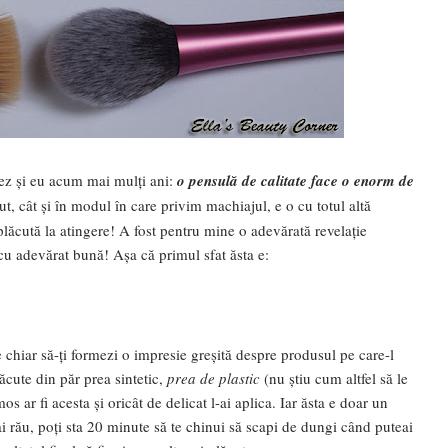
zez și eu acum mai mulți ani:
o pensulă de calitate face o enorm de
inut, cât și în modul în care privim machiajul, e o cu totul altă
plăcută la atingere! A fost pentru mine o adevărată revelație
u adevărat bună! Așa că primul sfat ăsta e:
 chiar să-ți formezi o impresie greșită despre produsul pe care-l
ăcute din păr prea sintetic,
prea de plastic
(nu știu cum altfel să le
s ar fi acesta și oricât de delicat l-ai aplica. Iar ăsta e doar un
i rău, poți sta 20 minute să te chinui să scapi de dungi când puteai