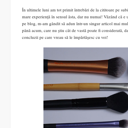
În ultimele luni am tot primit întrebări de la cititoare pe sub
mare experiență în sensul ăsta, dar nu numai! Văzând că e u
pe blog, m-am gândit să adun într-un singur articol mai mult
până acum, care nu știu cât de vastă poate fi considerată, d
concluzii pe care vreau să le împărtășesc cu voi!