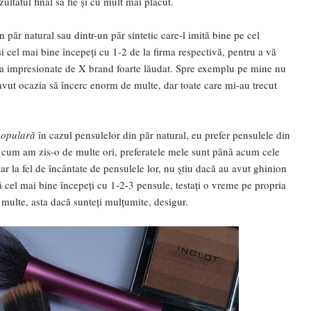
ultatul final să fie și cu mult mai plăcut.
păr natural sau dintr-un păr sintetic care-l imită bine pe cel
 și cel mai bine începeți cu 1-2 de la firma respectivă, pentru a vă
prea impresionate de X brand foarte lăudat. Spre exemplu pe mine nu
ut ocazia să încerc enorm de multe, dar toate care mi-au trecut
opulară
în cazul pensulelor din păr natural, eu prefer pensulele din
șa cum am zis-o de multe ori, preferatele mele sunt până acum cele
iar la fel de încântate de pensulele lor, nu știu dacă au avut ghinion
ă cel mai bine începeți cu 1-2-3 pensule, testați o vreme pe propria
 multe, asta dacă sunteți mulțumite, desigur.