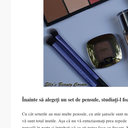
Înainte să alegeți un set de pensule, studiați-l fo
Cu cât seturile au mai multe pensule, cu atât șansele sunt mai
vă sunt total inutile. Așa că nu vă entuziasmați prea repede î
pensulă în parte și întrebați-vă ce ați putea face cu fiecare. 