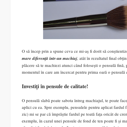
O să încep prin a spune ceva ce mi-aș fi dorit să conștienti
mare diferență într-un machiaj
, atât în rezultatul final obț
plăcere să te machiezi atunci când folosești o pensulă fină, 
momentul în care am încercat pentru prima oară o pensulă c
Investiți în pensule de calitate!
O pensulă slabă poate sabota întreg machiajul, te poate face
aplici cu ea. Spre exemplu, pensulele pentru aplicat fardul f
zic) mi se par că împrăștie fardul pe toată fața oricât de cremo
exemplu, în cazul unei pensule de fond de ten poate fi și ma