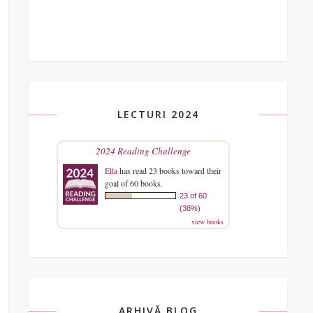
LECTURI 2024
2024 Reading Challenge
Ella
has read 23 books toward their
goal of 60 books.
23 of 60
(38%)
view books
ARHIVĂ BLOG