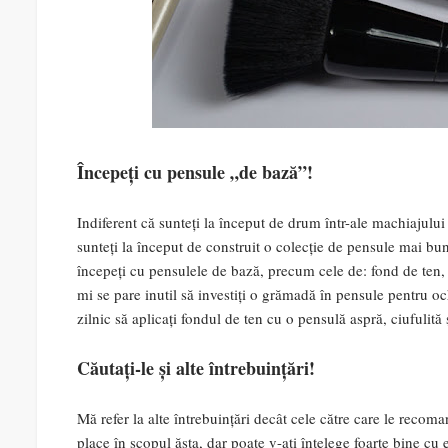
Începeți cu pensule „de bază”!
Indiferent că sunteți la început de drum într-ale machiajului
sunteți la început de construit o colecție de pensule mai b
începeți cu pensulele de bază, precum cele de: fond de ten, pu
mi se pare inutil să investiți o grămadă în pensule pentru oc
zilnic să aplicați fondul de ten cu o pensulă aspră, ciufulit
Căutați-le și alte întrebuințări!
Mă refer la alte întrebuințări decât cele către care le reco
place în scopul ăsta, dar poate v-ați înțelege foarte bine cu e