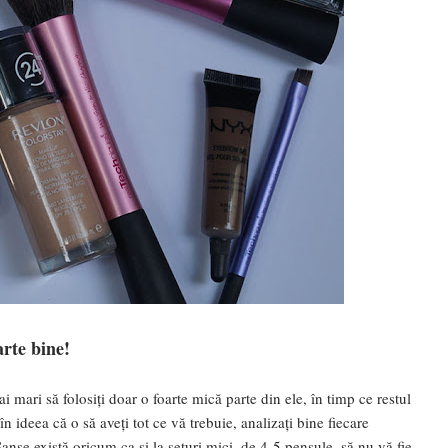
arte bine!
 mari să folosiți doar o foarte mică parte din ele, în timp ce restul
n ideea că o să aveți tot ce vă trebuie, analizați bine fiecare
Șanse există oricum ca și la seturi mici, de 4-5 pensule, să nu vă fie