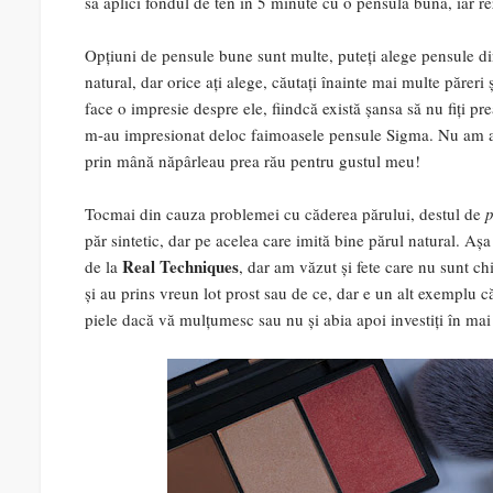
să aplici fondul de ten în 5 minute cu o pensulă bună, iar rez
Opțiuni de pensule bune sunt multe, puteți alege pensule din 
natural, dar orice ați alege, căutați înainte mai multe păreri
face o impresie despre ele, fiindcă există șansa să nu fiți 
m-au impresionat deloc faimoasele pensule Sigma. Nu am av
prin mână năpârleau prea rău pentru gustul meu!
Tocmai din cauza problemei cu căderea părului, destul de
p
păr sintetic, dar pe acelea care imită bine părul natural. A
Real Techniques
de la
, dar am văzut și fete care nu sunt ch
și au prins vreun lot prost sau de ce, dar e un alt exemplu c
piele dacă vă mulțumesc sau nu și abia apoi investiți în mai