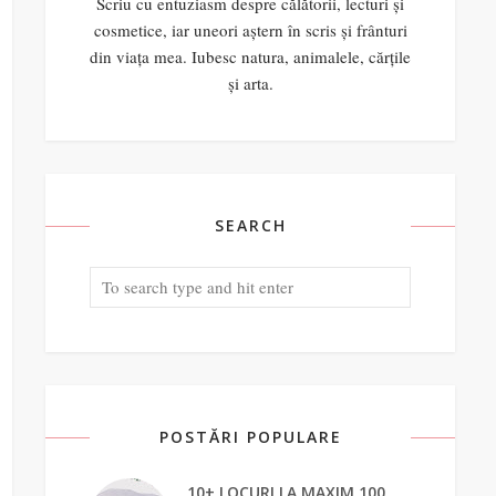
Scriu cu entuziasm despre călătorii, lecturi și
cosmetice, iar uneori aștern în scris și frânturi
din viața mea. Iubesc natura, animalele, cărțile
și arta.
SEARCH
POSTĂRI POPULARE
10+ LOCURI LA MAXIM 100