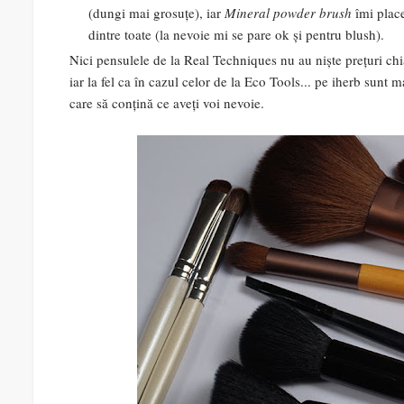
(dungi mai grosuțe), iar
Mineral powder brush
îmi place
dintre toate (la nevoie mi se pare ok și pentru blush).
Nici pensulele de la Real Techniques nu au niște prețuri chia
iar la fel ca în cazul celor de la Eco Tools... pe iherb sunt ma
care să conțină ce aveți voi nevoie.