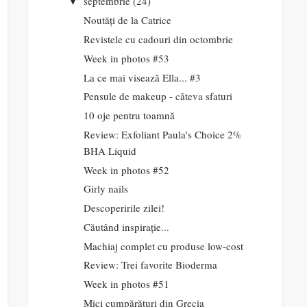
septembrie
(24)
▼
Noutăți de la Catrice
Revistele cu cadouri din octombrie
Week in photos #53
La ce mai visează Ella... #3
Pensule de makeup - câteva sfaturi
10 oje pentru toamnă
Review: Exfoliant Paula's Choice 2%
BHA Liquid
Week in photos #52
Girly nails
Descoperirile zilei!
Căutând inspirație...
Machiaj complet cu produse low-cost
Review: Trei favorite Bioderma
Week in photos #51
Mici cumpărături din Grecia