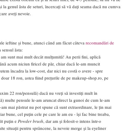
 și la genul ăsta de seturi, încercați să vă dați seama dacă nu cumva
care aveți nevoie.
ule ieftine și bune, atunci când am făcut câteva
recomandări de
n sensul ăsta:
e am sunt mai mult decât mulțumită! Au perii fini, aplică
până acum niciun firicel de păr, chiar dacă le-am muncit
putem încadra la low-cost, dar nici nu costă o avere - spre
 doar 18 ron, astea fiind prețurile de pe makeup-shop.ro, pe
xim 22 ron/pensulă) dacă nu vreți să investiți mult în
lă) multe pensule le-am aruncat direct la gunoi de cum le-am
le-am mai păstrat nu pot spune că sunt extraordinare, le țin mai
r bune, cel puțin cele pe care le am eu - își fac bine treaba,
lit puțin e
Powder brush
, dar am și folosit-o intens într-o
te situații pentru sprâncene, la nevoie merge și la eyeliner