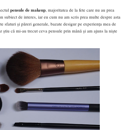
pensule de makeup
iectul
, majoritatea de la fete care nu au prea
n subiect de interes, iar eu cum nu am scris prea multe despre asta
e sfaturi și păreri generale, bazate desigur pe experiența mea de
ar știu că mi-au trecut ceva pensule prin mână și am ajuns la niște