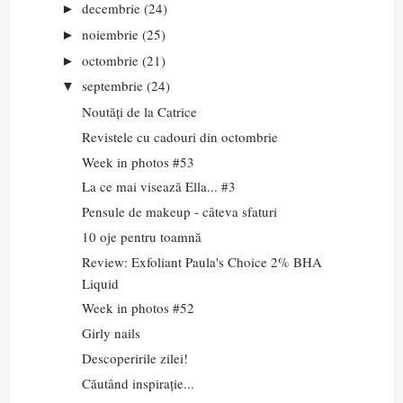
decembrie
(24)
►
noiembrie
(25)
►
octombrie
(21)
►
septembrie
(24)
▼
Noutăți de la Catrice
Revistele cu cadouri din octombrie
Week in photos #53
La ce mai visează Ella... #3
Pensule de makeup - câteva sfaturi
10 oje pentru toamnă
Review: Exfoliant Paula's Choice 2% BHA
Liquid
Week in photos #52
Girly nails
Descoperirile zilei!
Căutând inspirație...