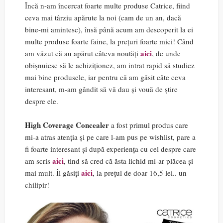
Încă n-am încercat foarte multe produse Catrice, fiind
ceva mai târziu apărute la noi (cam de un an, dacă
bine-mi amintesc), însă până acum am descoperit la ei
multe produse foarte faine, la prețuri foarte mici! Când
aici
am văzut că au apărut câteva noutăți
, de unde
obișnuiesc să le achiziționez, am intrat rapid să studiez
mai bine produsele, iar pentru că am găsit câte ceva
interesant, m-am gândit să vă dau și vouă de știre
despre ele.
High Coverage Concealer
a fost primul produs care
mi-a atras atenția și pe care l-am pus pe wishlist, pare a
fi foarte interesant și după experiența cu cel despre care
aici
am scris
, tind să cred că ăsta lichid mi-ar plăcea și
aici
mai mult. Îl găsiți
, la prețul de doar 16,5 lei.. un
chilipir!