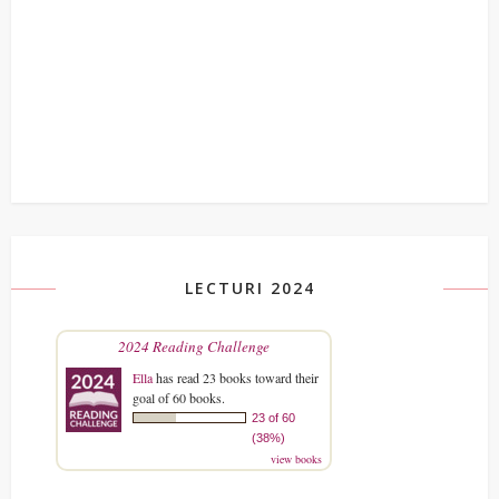
LECTURI 2024
2024 Reading Challenge
Ella
has read 23 books toward their
goal of 60 books.
23 of 60
(38%)
view books