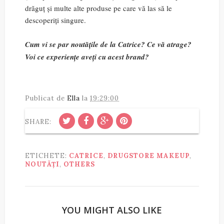
drăguț și multe alte produse pe care vă las să le
descoperiți singure.
Cum vi se par noutățile de la Catrice? Ce vă atrage?
Voi ce experiențe aveți cu acest brand?
Publicat de
Ella
la
19:29:00
SHARE:
ETICHETE:
CATRICE
,
DRUGSTORE MAKEUP
,
NOUTĂȚI
,
OTHERS
YOU MIGHT ALSO LIKE