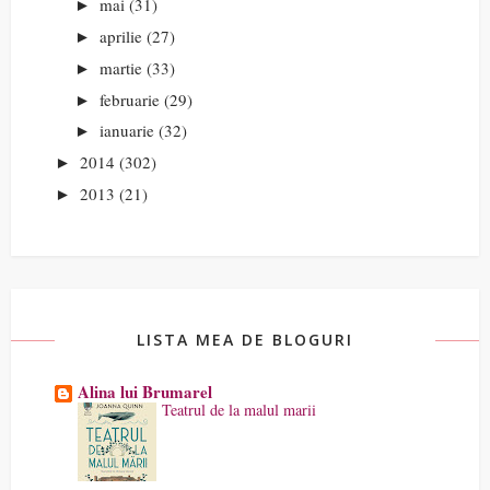
mai
(31)
►
aprilie
(27)
►
martie
(33)
►
februarie
(29)
►
ianuarie
(32)
►
2014
(302)
►
2013
(21)
►
LISTA MEA DE BLOGURI
Alina lui Brumarel
Teatrul de la malul marii