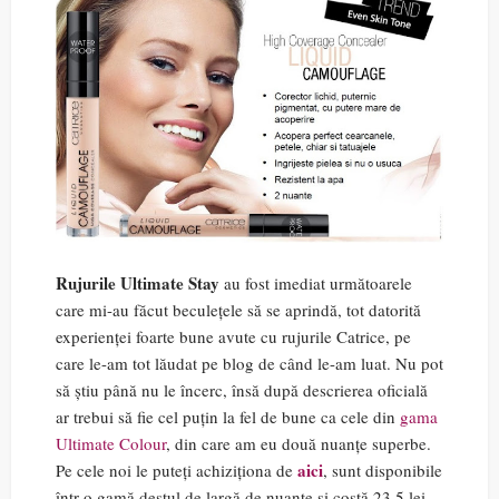
Rujurile Ultimate Stay
au fost imediat următoarele
care mi-au făcut beculețele să se aprindă, tot datorită
experienței foarte bune avute cu rujurile Catrice, pe
care le-am tot lăudat pe blog de când le-am luat. Nu pot
să știu până nu le încerc, însă după descrierea oficială
ar trebui să fie cel puțin la fel de bune ca cele din
gama
Ultimate Colour
, din care am eu două nuanțe superbe.
aici
Pe cele noi le puteți achiziționa de
, sunt disponibile
într-o gamă destul de largă de nuanțe și costă 23,5 lei.