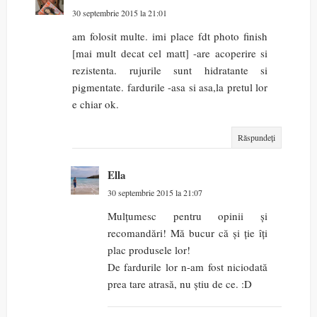
30 septembrie 2015 la 21:01
am folosit multe. imi place fdt photo finish
[mai mult decat cel matt] -are acoperire si
rezistenta. rujurile sunt hidratante si
pigmentate. fardurile -asa si asa,la pretul lor
e chiar ok.
Răspundeți
Ella
30 septembrie 2015 la 21:07
Mulțumesc pentru opinii și
recomandări! Mă bucur că și ție îți
plac produsele lor!
De fardurile lor n-am fost niciodată
prea tare atrasă, nu știu de ce. :D