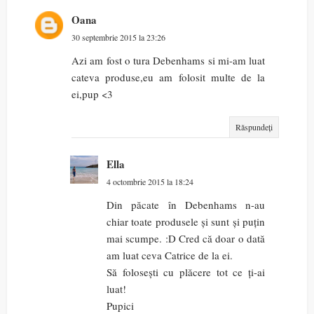
Oana
30 septembrie 2015 la 23:26
Azi am fost o tura Debenhams si mi-am luat
cateva produse,eu am folosit multe de la
ei,pup <3
Răspundeți
Ella
4 octombrie 2015 la 18:24
Din păcate în Debenhams n-au
chiar toate produsele și sunt și puțin
mai scumpe. :D Cred că doar o dată
am luat ceva Catrice de la ei.
Să folosești cu plăcere tot ce ți-ai
luat!
Pupici