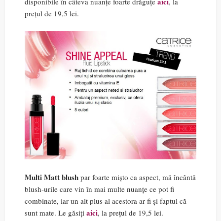
aici
disponibile în câteva nuanțe foarte drăguțe
, la
prețul de 19,5 lei.
Multi Matt blush
par foarte mișto ca aspect, mă încântă
blush-urile care vin în mai multe nuanțe ce pot fi
combinate, iar un alt plus al acestora ar fi și faptul că
aici
sunt mate. Le găsiți
, la prețul de 19,5 lei.