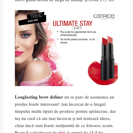
Longlasting brow definer
mi se pare de asemenea un
produs foarte interesant! Am încercat de-a lungul
timpului multe tipuri de produse pentru sprâncene, dar
tuș nu cred că am mai încercat și mă tentează ideea,
chiar dacă sunt foarte mulțumită de ce folosesc acum.
aici
Poate fi achiziționat de
, la prețul de 15,5 lei.