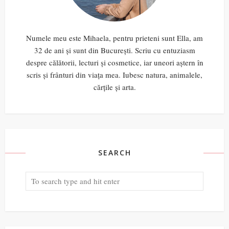
Numele meu este Mihaela, pentru prieteni sunt Ella, am
32 de ani și sunt din București. Scriu cu entuziasm
despre călătorii, lecturi și cosmetice, iar uneori aștern în
scris și frânturi din viața mea. Iubesc natura, animalele,
cărțile și arta.
SEARCH