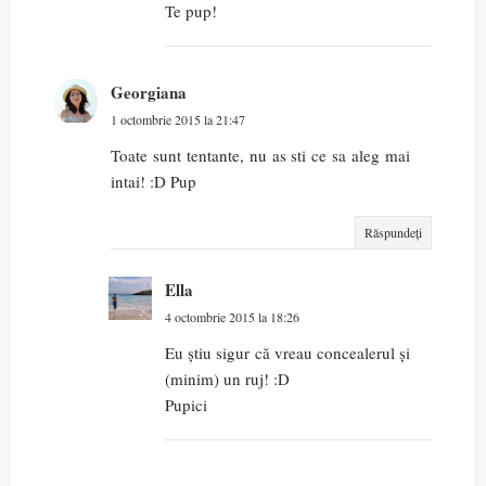
Te pup!
Georgiana
1 octombrie 2015 la 21:47
Toate sunt tentante, nu as sti ce sa aleg mai
intai! :D Pup
Răspundeți
Ella
4 octombrie 2015 la 18:26
Eu știu sigur că vreau concealerul și
(minim) un ruj! :D
Pupici