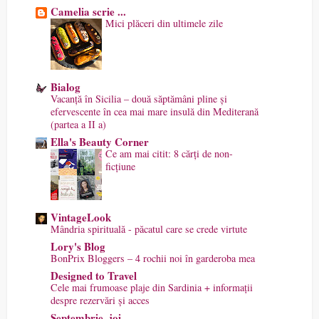
Camelia scrie ...
Mici plăceri din ultimele zile
Bialog
Vacanță în Sicilia – două săptămâni pline și
efervescente în cea mai mare insulă din Mediterană
(partea a II a)
Ella's Beauty Corner
Ce am mai citit: 8 cărți de non-
ficțiune
VintageLook
Mândria spirituală - păcatul care se crede virtute
Lory's Blog
BonPrix Bloggers – 4 rochii noi în garderoba mea
Designed to Travel
Cele mai frumoase plaje din Sardinia + informații
despre rezervări și acces
Septembrie, joi