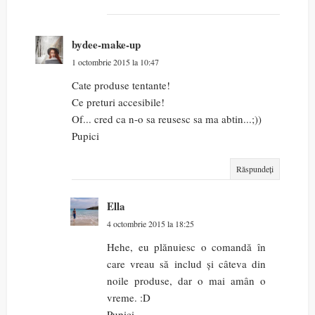
bydee-make-up
1 octombrie 2015 la 10:47
Cate produse tentante!
Ce preturi accesibile!
Of... cred ca n-o sa reusesc sa ma abtin...;))
Pupici
Răspundeți
Ella
4 octombrie 2015 la 18:25
Hehe, eu plănuiesc o comandă în
care vreau să includ și câteva din
noile produse, dar o mai amân o
vreme. :D
Pupici