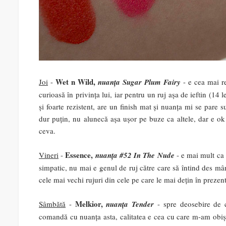
Wet n Wild,
Joi
-
nuanța Sugar Plum Fairy
- e cea mai re
curioasă în privința lui, iar pentru un ruj așa de ieftin (14
și foarte rezistent, are un finish mat și nuanța mi se pare 
dur puțin, nu alunecă așa ușor pe buze ca altele, dar e ok l
ceva.
Essence,
Vineri
-
nuanța #52 In The Nude
- e mai mult ca 
simpatic, nu mai e genul de ruj către care să întind des mâ
cele mai vechi rujuri din cele pe care le mai dețin în prezen
Melkior,
Sâmbătă
-
nuanța Tender
- spre deosebire de c
comandă cu nuanța asta, calitatea e cea cu care m-am obișnu