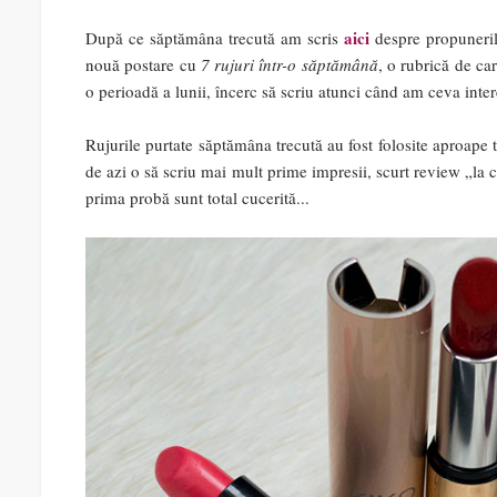
aici
După ce săptămâna trecută am scris
despre propuneril
nouă postare cu
7 rujuri într-o săptămână
, o rubrică de ca
o perioadă a lunii, încerc să scriu atunci când am ceva inter
Rujurile purtate săptămâna trecută au fost folosite aproape t
de azi o să scriu mai mult prime impresii, scurt review „la c
prima probă sunt total cucerită...