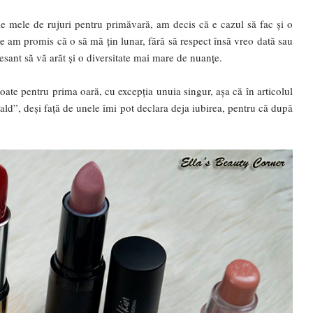
e mele de rujuri pentru primăvară, am decis că e cazul să fac și o
re am promis că o să mă țin lunar, fără să respect însă vreo dată sau
esant să vă arăt și o diversitate mai mare de nuanțe.
oate pentru prima oară, cu excepția unuia singur, așa că în articolul
ald”, deși față de unele îmi pot declara deja iubirea, pentru că după