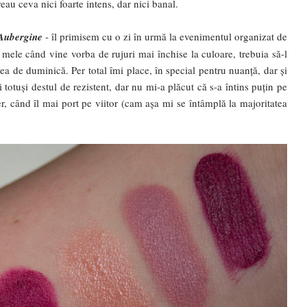
eau ceva nici foarte intens, dar nici banal.
Aubergine
- îl primisem cu o zi în urmă la evenimentul organizat de
e mele când vine vorba de rujuri mai închise la culoare, trebuia să-l
ea de duminică. Per total îmi place, în special pentru nuanță, dar și
 totuși destul de rezistent, dar nu mi-a plăcut că s-a întins puțin pe
er, când îl mai port pe viitor (cam așa mi se întâmplă la majoritatea