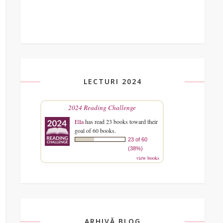
LECTURI 2024
2024 Reading Challenge
Ella
has read 23 books toward their
goal of 60 books.
23 of 60
(38%)
view books
ARHIVĂ BLOG