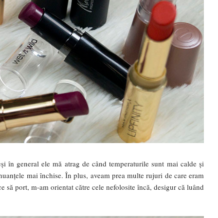
și în general ele mă atrag de când temperaturile sunt mai calde și
nuanțele mai închise. În plus, aveam prea multe rujuri de care eram
 ce să port, m-am orientat către cele nefolosite încă, desigur că luând