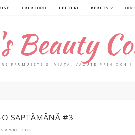
MINE
CĂLĂTORII
LECTURI
BEAUTY
DIN
a's Beauty Co
PRE FRUMUSEȚE ȘI VIAȚĂ, VĂZUTE PRIN OCHII 
R-O SAPTĂMÂNĂ #3
19 APRILIE 2016