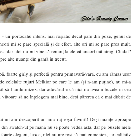
ng
- un portocaliu intens, mai roșiatic decât pare din poze, genul de
eori mi se pare specială și de efect, alte ori mi se pare prea mult.
s, dar nici nu-mi vine să renunț la ele că uneori mă atrag. Ciudat?
espre alte nuanțe din gamă în trecut.
bă, foarte girly și perfectă pentru primăvară/vară, eu am rămas ușor
 de celelalte rujuri Melkior pe care le am (și n-am puține), nu mi-a
cil să-l uniformizez, dar adevărul e că nici nu aveam buzele în cea
 viitoare să ne înțelegem mai bine, deși părerea că e mai diferit de
i mi-am descoperit un nou ruj roșu favorit! Deși nuanțe aproape
i, din swatch-ul pe mână nu se poate vedea asta, dar pe buzele mele
foarte elegant, luxos, nici nu are rost să mai comentez, iar calitativ