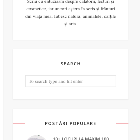
Scriu cu entuziasm despre călătorii, lecturi și
cosmetice, iar uneori aștern în scris și frânturi
din viața mea. Iubesc natura, animalele, cărțile
și arta.
SEARCH
POSTĂRI POPULARE
10+ LOCURI LA MAXIM 100