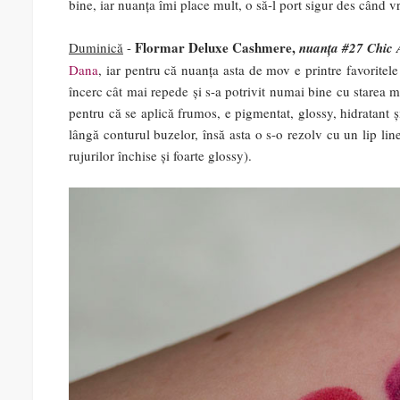
bine, iar nuanța îmi place mult, o să-l port sigur des când vr
Flormar Deluxe Cashmere,
Duminică
-
nuanța #27 Chic 
Dana
, iar pentru că nuanța asta de mov e printre favoritel
încerc cât mai repede și s-a potrivit numai bine cu starea m
pentru că se aplică frumos, e pigmentat, glossy, hidratant și
lângă conturul buzelor, însă asta o s-o rezolv cu un lip lin
rujurilor închise și foarte glossy).