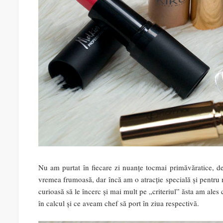
Nu am purtat în fiecare zi nuanțe tocmai primăvăratice, de
vremea frumoasă, dar încă am o atracție specială și pentru 
curioasă să le încerc și mai mult pe „criteriul” ăsta am ales
în calcul și ce aveam chef să port în ziua respectivă.