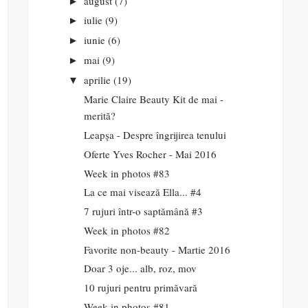
august
(7)
►
iulie
(9)
►
iunie
(6)
►
mai
(9)
►
aprilie
(19)
▼
Marie Claire Beauty Kit de mai -
merită?
Leapșa - Despre îngrijirea tenului
Oferte Yves Rocher - Mai 2016
Week in photos #83
La ce mai visează Ella... #4
7 rujuri într-o saptămână #3
Week in photos #82
Favorite non-beauty - Martie 2016
Doar 3 oje... alb, roz, mov
10 rujuri pentru primăvară
Week in photos #81