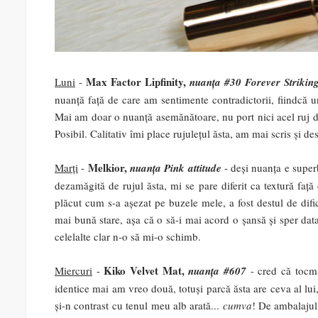
Max Factor Lipfinity,
Luni
-
nuanța #30 Forever Striki
nuanță față de care am sentimente contradictorii, fiindcă un
Mai am doar o nuanță asemănătoare, nu port nici acel ruj de
Posibil. Calitativ îmi place rujulețul ăsta, am mai scris și d
Melkior,
Marți
-
nuanța Pink attitude
- deși nuanța e super
dezamăgită de rujul ăsta, mi se pare diferit ca textură față
plăcut cum s-a așezat pe buzele mele, a fost destul de difi
mai bună stare, așa că o să-i mai acord o șansă și sper data
celelalte clar n-o să mi-o schimb.
Kiko Velvet Mat,
Miercuri
-
nuanța #607
- cred că tocma
identice mai am vreo două, totuși parcă ăsta are ceva al lu
și-n contrast cu tenul meu alb arată...
cumva
! De ambalajul 