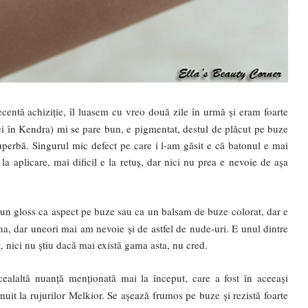
centă achiziție, îl luasem cu vreo două zile în urmă și eram foarte
 lei în Kendra) mi se pare bun, e pigmentat, destul de plăcut pe buze
superbă. Singurul mic defect pe care i l-am găsit e că batonul e mai
a aplicare, mai dificil e la retuș, dar nici nu prea e nevoie de așa
un gloss ca aspect pe buze sau ca un balsam de buze colorat, dar e
na, dar uneori mai am nevoie și de astfel de nude-uri. E unul dintre
t, nici nu știu dacă mai există gama asta, nu cred.
ealaltă nuanță menționată mai la început, care a fost în aceeași
it la rujurilor Melkior. Se așează frumos pe buze și rezistă foarte