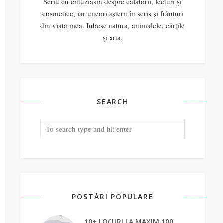
Scriu cu entuziasm despre călătorii, lecturi și
cosmetice, iar uneori aștern în scris și frânturi
din viața mea. Iubesc natura, animalele, cărțile
și arta.
SEARCH
POSTĂRI POPULARE
10+ LOCURI LA MAXIM 100