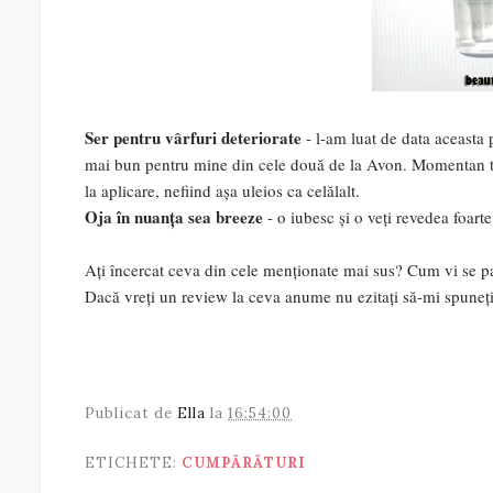
Ser pentru vârfuri deteriorate
- l-am luat de data aceasta
mai bun pentru mine din cele două de la Avon. Momentan tot
la aplicare, nefiind așa uleios ca celălalt.
Oja în nuanța sea breeze
- o iubesc și o veți revedea foart
Ați încercat ceva din cele menționate mai sus? Cum vi se p
Dacă vreți un review la ceva anume nu ezitați să-mi spuneți
Publicat de
Ella
la
16:54:00
ETICHETE:
CUMPĂRĂTURI