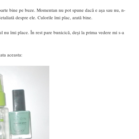
 foarte bine pe buze. Momentan nu pot spune dacă e așa sau nu, n-
taliată despre ele. Culorile îmi plac, arată bine.
l nu îmi place. În rest pare bunicică, deși la prima vedere mi s-a
ata aceasta: