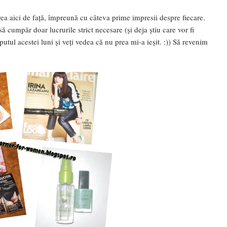
ea aici de față, împreună cu câteva prime impresii despre fiecare.
 cumpăr doar lucrurile strict necesare (și deja știu care vor fi
utul acestei luni și veți vedea că nu prea mi-a ieșit. :)) Să revenim