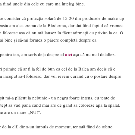
a fiind unele din cele cu care mă înțeleg bine.
ce consider că protecția solară de 15-20 din produsele de make-up
aceasta am ales crema de la Bioderma, dar dat fiind faptul că vremea
o folosesc așa că nu mă lansez în făcut afirmații cu privire la ea. O
mai bine și să-mi formez o părere completă despre ea.
aici
 pentru ten, am scris deja despre el
așa că nu mai detaliez.
primite că ar fi la fel de bun ca cel de la Balea am decis că e
m început să-l folosesc, dar voi reveni curând cu o postare despre
it mi-a plăcut la nebunie - un negru foarte intens, cu tente de
aștept să văd până când mai are de gând să coloreze apa la spălat.
ine are un mare „NU!”.
 de la elf, dintr-un impuls de moment, tentată fiind de oferte.