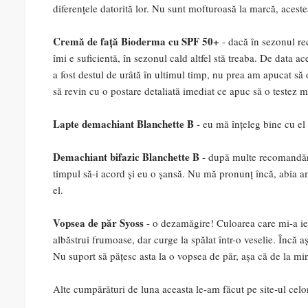
diferențele datorită lor. Nu sunt mofturoasă la marcă, aceste
Cremă de față Bioderma cu SPF 50+
- dacă în sezonul re
îmi e suficientă, în sezonul cald altfel stă treaba. De data 
a fost destul de urâtă în ultimul timp, nu prea am apucat să 
să revin cu o postare detaliată imediat ce apuc să o testez 
Lapte demachiant Blanchette B
- eu mă înțeleg bine cu el
Demachiant bifazic Blanchette B
- după multe recomandări 
timpul să-i acord și eu o șansă. Nu mă pronunț încă, abia a
el.
Vopsea de păr Syoss
- o dezamăgire! Culoarea care mi-a ieș
albăstrui frumoase, dar curge la spălat într-o veselie. Încă 
Nu suport să pățesc asta la o vopsea de păr, așa că de la m
Alte cumpărături de luna aceasta le-am făcut pe site-ul celor