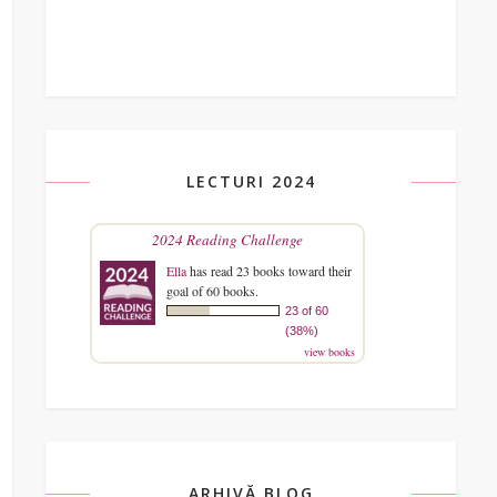
LECTURI 2024
2024 Reading Challenge
Ella
has read 23 books toward their
goal of 60 books.
23 of 60
(38%)
view books
ARHIVĂ BLOG