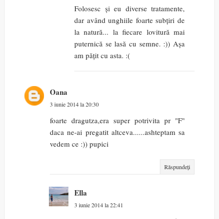
Folosesc și eu diverse tratamente,
dar având unghiile foarte subțiri de
la natură... la fiecare lovitură mai
puternică se lasă cu semne. :)) Așa
am pățit cu asta. :(
Oana
3 iunie 2014 la 20:30
foarte dragutza,era super potrivita pr "F"
daca ne-ai pregatit altceva......ashteptam sa
vedem ce :)) pupici
Răspundeți
Ella
3 iunie 2014 la 22:41