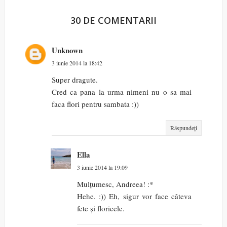
30 DE COMENTARII
Unknown
3 iunie 2014 la 18:42
Super dragute.
Cred ca pana la urma nimeni nu o sa mai
faca flori pentru sambata :))
Răspundeți
Ella
3 iunie 2014 la 19:09
Mulțumesc, Andreea! :*
Hehe. :)) Eh, sigur vor face câteva
fete și floricele.