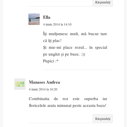
Răspundeți
Ella
4 iunie 2014 la 14:10
Îți mulțumesc mult, mă bucur tare
că îți plac!
Și mie-mi place rozul... în special
pe unghii și pe buze. :))
Pupici :*
Manases Andrea
4 iunie 2014 la 16:20
Combinatia de roz este superba iar
floricelele arata minunat peste aceasta baza!
Răspundeți