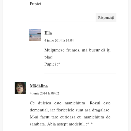
Pupici
Răspundeți
Ella
4 iunie 2014 la 14:04
Mulțumesc frumos, mă bucur că îți
plac!
Pupici :*
Mădălina
4 iunie 2014 la 09:02
Ce dulcica este manichiura! Rozul este
demential, iar floricelele sunt asa dragalase.
M-ai facut tare curioasa cu manichiura de
sambata. Abia astept modelul. :*:*