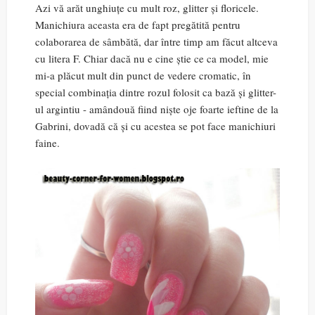
Azi vă arăt unghiuțe cu mult roz, glitter și floricele.
Manichiura aceasta era de fapt pregătită pentru
colaborarea de sâmbătă, dar între timp am făcut altceva
cu litera F. Chiar dacă nu e cine știe ce ca model, mie
mi-a plăcut mult din punct de vedere cromatic, în
special combinația dintre rozul folosit ca bază și glitter-
ul argintiu - amândouă fiind niște oje foarte ieftine de la
Gabrini, dovadă că și cu acestea se pot face manichiuri
faine.