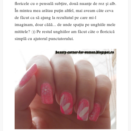
floricele cu o pensulă subțire, două nuanțe de roz și alb.
În mintea mea arătau puțin altfel, mai aveam câte ceva
de făcut ca să ajung la rezultatul pe care mi-l
imaginam, doar căăă... de unde spațiu pe unghiile mele
mititele? :)) Pe restul unghiilor am făcut câte o floricică
simplă cu ajutorul punctatorului.