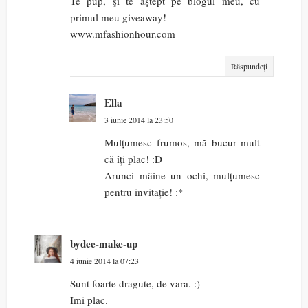
Te pup, şi te aştept pe blogul meu, cu
primul meu giveaway!
www.mfashionhour.com
Răspundeți
Ella
3 iunie 2014 la 23:50
Mulțumesc frumos, mă bucur mult
că îți plac! :D
Arunci mâine un ochi, mulțumesc
pentru invitație! :*
bydee-make-up
4 iunie 2014 la 07:23
Sunt foarte dragute, de vara. :)
Imi plac.