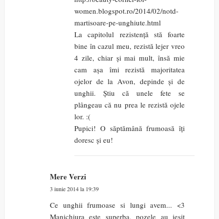
women.blogspot.ro/2014/02/notd-
martisoare-pe-unghiute.html
La capitolul rezistență stă foarte
bine în cazul meu, rezistă lejer vreo
4 zile, chiar și mai mult, însă mie
cam așa îmi rezistă majoritatea
ojelor de la Avon, depinde și de
unghii. Știu că unele fete se
plângeau că nu prea le rezistă ojele
lor. :(
Pupici! O săptămână frumoasă îți
doresc și eu!
Mere Verzi
3 iunie 2014 la 19:39
Ce unghii frumoase si lungi avem... <3
Manichiura este superba, pozele au iesit