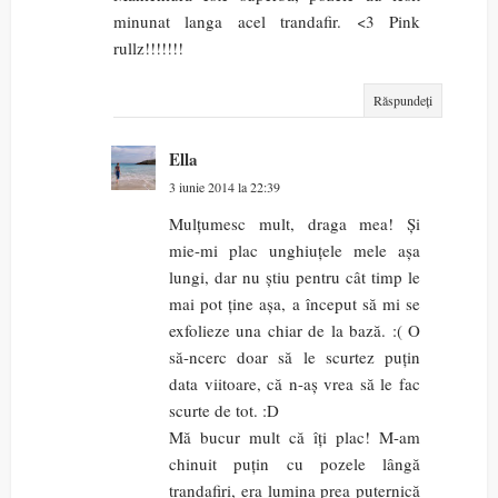
minunat langa acel trandafir. <3 Pink
rullz!!!!!!!
Răspundeți
Ella
3 iunie 2014 la 22:39
Mulțumesc mult, draga mea! Și
mie-mi plac unghiuțele mele așa
lungi, dar nu știu pentru cât timp le
mai pot ține așa, a început să mi se
exfolieze una chiar de la bază. :( O
să-ncerc doar să le scurtez puțin
data viitoare, că n-aș vrea să le fac
scurte de tot. :D
Mă bucur mult că îți plac! M-am
chinuit puțin cu pozele lângă
trandafiri, era lumina prea puternică