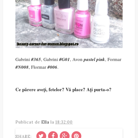
Gabrini
#365
, Gabrini
#G01
, Avon
pastel pink
, Formar
#N008
, Flormar
#006
.
Ce părere aveți, fetelor? Vă place? Ați purta-o?
Publicat de
Ella
la
18:32:00
SHARE: