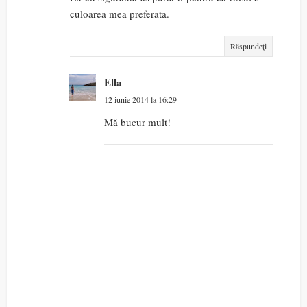
culoarea mea preferata.
Răspundeți
Ella
12 iunie 2014 la 16:29
Mă bucur mult!