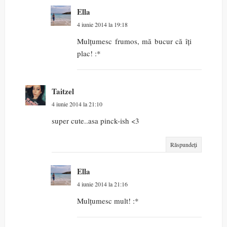
Ella
4 iunie 2014 la 19:18
Mulțumesc frumos, mă bucur că îți
plac! :*
Taitzel
4 iunie 2014 la 21:10
super cute..asa pinck-ish <3
Răspundeți
Ella
4 iunie 2014 la 21:16
Mulțumesc mult! :*