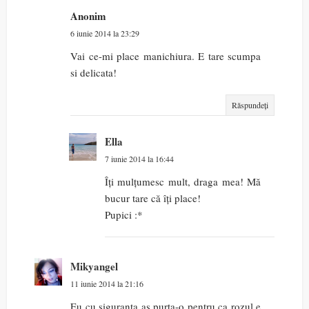
Anonim
6 iunie 2014 la 23:29
Vai ce-mi place manichiura. E tare scumpa
si delicata!
Răspundeți
Ella
7 iunie 2014 la 16:44
Îți mulțumesc mult, draga mea! Mă
bucur tare că îți place!
Pupici :*
Mikyangel
11 iunie 2014 la 21:16
Eu cu siguranta as purta-o pentru ca rozul e