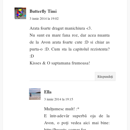
Butterfly Timi
3 iunie 2014 la 19:02
Arata foarte dragut manichiura <3.
Nu sunt eu mare fana roz, dar acea nuanta
de la Avon arata foarte cute :D si chiar as
purta-o :D. Cum sta la capitolul rezistenta?
:D
Kisses & O saptamana frumoasa!
Răspundeți
Ella
3 iunie 2014 la 19:15
Mulțumesc mult! :*
E într-adevăr superbă oja de la
Avon, o poți vedea aici mai bine:
http://beauty-corner-for-