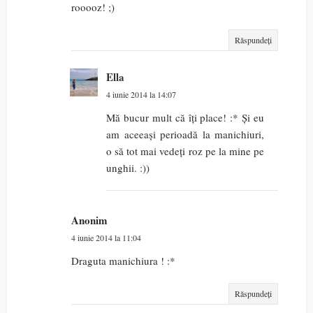
rooooz! ;)
Răspundeți
Ella
4 iunie 2014 la 14:07
Mă bucur mult că îți place! :* Și eu
am aceeași perioadă la manichiuri,
o să tot mai vedeți roz pe la mine pe
unghii. :))
Anonim
4 iunie 2014 la 11:04
Draguta manichiura ! :*
Răspundeți