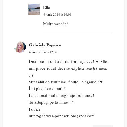
Ella
4 iunie 2014 la 14:08
Mulțumesc! :*
Gabriela Popescu
4 iunie 2014 la 12:09
Doamne , sunt atât de frumușeleee! ♥ Mie
îmi place rozul deci se explică reacția mea.
:))
Sunt atât de feminine, finuțe , elegante ! ♥
Îmi plac foarte mult!
La cât mai multe unghiuțe frumoase!
Te aștept și pe la mine! :*
Pupici
http://gabriela-popescu.blogspot.com