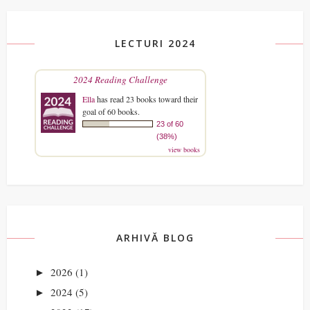
LECTURI 2024
2024 Reading Challenge
Ella
has read 23 books toward their
goal of 60 books.
23 of 60
(38%)
view books
ARHIVĂ BLOG
2026
(1)
►
2024
(5)
►