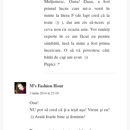
Mulțumesc, Oana! Daaa, a fost
primul lucru care mi-a venit în
minte la litera F (de fapt cred că la
toate :)) ), dar am zis să-ncerc și
ceva nou cu ocazia asta. Voi sunteți
experte în ce am făcut eu pentru
sâmbătă, însă la mine a fost prima
încercare. O să vă povestesc câte
bătăi de cap am avut. :))
Pupici :*
M's Fashion Hour
3 iunie 2014 la 23:10
Oau!
NU pot să cred că ţi-a ieşit aşa! Vreau şi eu!
:)) Arată foarte bine şi feminin!