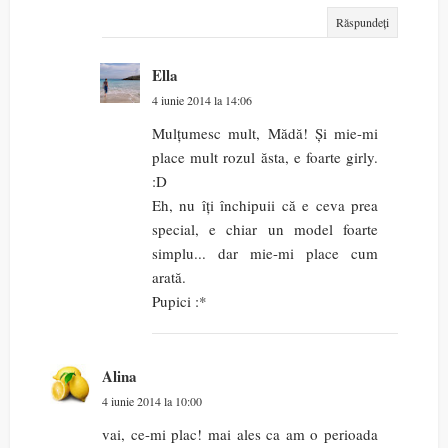
Răspundeți
Ella
4 iunie 2014 la 14:06
Mulțumesc mult, Mădă! Și mie-mi
place mult rozul ăsta, e foarte girly.
:D
Eh, nu îți închipuii că e ceva prea
special, e chiar un model foarte
simplu... dar mie-mi place cum
arată.
Pupici :*
Alina
4 iunie 2014 la 10:00
vai, ce-mi plac! mai ales ca am o perioada