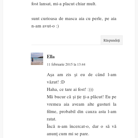
fost lansat, mi-a placut chiar mult.
sunt curioasa de masca aia cu perle, pe aia
n-am avut-o :)
Răspundeți
Ella
11 februarie 2015 la 13:44
Așa am zis și eu de când l-am
văzut! :D
Haha, ce tare ai fost! :)))
Mă bucur că și ție ți-a plăcut! Eu pe
vremea aia aveam alte gusturi la
filme, probabil din cauza asta l-am
ratat.
Încă n-am încercat-o, dar o să vă
anunț cum mi se pare.