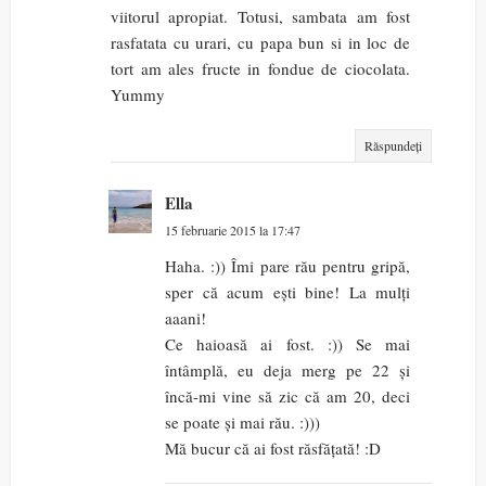
viitorul apropiat. Totusi, sambata am fost
rasfatata cu urari, cu papa bun si in loc de
tort am ales fructe in fondue de ciocolata.
Yummy
Răspundeți
Ella
15 februarie 2015 la 17:47
Haha. :)) Îmi pare rău pentru gripă,
sper că acum ești bine! La mulți
aaani!
Ce haioasă ai fost. :)) Se mai
întâmplă, eu deja merg pe 22 și
încă-mi vine să zic că am 20, deci
se poate și mai rău. :)))
Mă bucur că ai fost răsfățată! :D