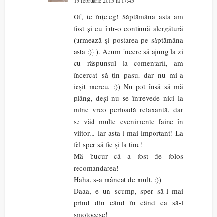
15 februarie 2015 la 17:45
Of, te înțeleg! Săptămâna asta am
fost și eu într-o continuă alergătură
(urmează și postarea pe săptămâna
asta :)) ). Acum încerc să ajung la zi
cu răspunsul la comentarii, am
încercat să țin pasul dar nu mi-a
ieșit mereu. :)) Nu pot însă să mă
plâng, deși nu se întrevede nici la
mine vreo perioadă relaxantă, dar
se văd multe evenimente faine în
viitor... iar asta-i mai important! La
fel sper să fie și la tine!
Mă bucur că a fost de folos
recomandarea!
Haha, s-a mâncat de mult. :))
Daaa, e un scump, sper să-l mai
prind din când în când ca să-l
smotocesc!