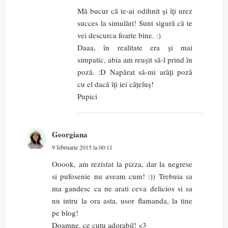
Mă bucur că te-ai odihnit și îți urez
succes la simulări! Sunt sigură că te
vei descurca foarte bine. :)
Daaa, în realitate era și mai
simpatic, abia am reușit să-l prind în
poză. :D Napărat să-mi arăți poză
cu el dacă îți iei cățeluș!
Pupici
Georgiana
9 februarie 2015 la 00:11
Ooook, am rezistat la pizza, dar la negrese
si pufosenie nu aveam cum! :)) Trebuia sa
ma gandesc ca ne arati ceva delicios si sa
nu intru la ora asta, usor flamanda, la tine
pe blog!
Doamne, ce cutu adorabil! <3