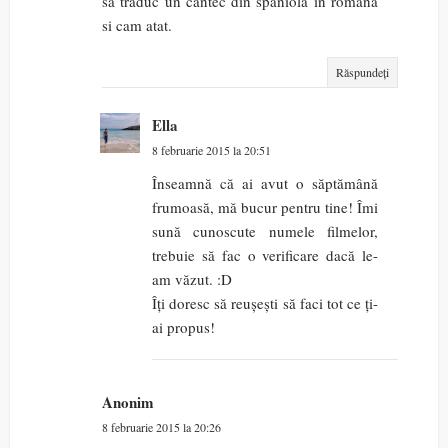
sa traduc un cantec din spaniola in romana
si cam atat.
Răspundeți
Ella
8 februarie 2015 la 20:51
Înseamnă că ai avut o săptămână
frumoasă, mă bucur pentru tine! Îmi
sună cunoscute numele filmelor,
trebuie să fac o verificare dacă le-
am văzut. :D
Îți doresc să reușești să faci tot ce ți-
ai propus!
Anonim
8 februarie 2015 la 20:26