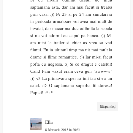
saptamana asta, dar am mai facut si treaba
prin casa. :)) Pe 23 si pe 24 am simulari si
in perioada urmatoare voi avea mai mult de
invatat, dar macar ma duc odihnita la scoala
si nu voi adormi cu capul pe banca. :)) M-
am uitat la trailer si chiar as vrea sa vad
filmul. Eu in ultimul timp ma uit mai mult la
drame si filme romantice. :)) Iar mi-ai facut
pofta cu negresa. :( Si ce dragut e catelul!
Cand l-am vazut eram ceva gen "awwww"
:)) <3 La primavara sper sa imi iau si eu un
catel. :D O saptamana superba iti doresc!
Pupici! :* :*
Răspundeți
Ella
8 februarie 2015 la 20:54