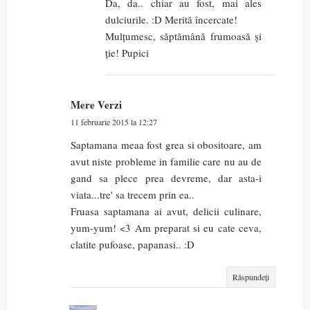
Da, da.. chiar au fost, mai ales
dulciurile. :D Merită încercate!
Mulțumesc, săptămână frumoasă și
ție! Pupici
Mere Verzi
11 februarie 2015 la 12:27
Saptamana meaa fost grea si obositoare, am
avut niste probleme in familie care nu au de
gand sa plece prea devreme, dar asta-i
viata...tre' sa trecem prin ea..
Fruasa saptamana ai avut, delicii culinare,
yum-yum! <3 Am preparat si eu cate ceva,
clatite pufoase, papanasi.. :D
Răspundeți