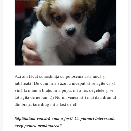
Azi am făcut cunoștiință cu pufoșenia asta mică și
iubăreață! De cum m-a văzut a început să se agite ca să
vină la mine-n brațe, m-a pupa, mi-a ros degetele și se
tot agita de nebun. :)) Nu-mi venea să-i mai dau drumul
din brațe, tare drag mi-a fost de el!
Săptămâna voastră cum a fost? Ce planuri interesante
aveți pentru următoarea?