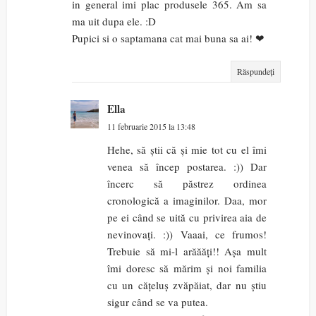
in general imi plac produsele 365. Am sa
ma uit dupa ele. :D
Pupici si o saptamana cat mai buna sa ai! ❤
Răspundeți
Ella
11 februarie 2015 la 13:48
Hehe, să știi că și mie tot cu el îmi
venea să încep postarea. :)) Dar
încerc să păstrez ordinea
cronologică a imaginilor. Daa, mor
pe ei când se uită cu privirea aia de
nevinovați. :)) Vaaai, ce frumos!
Trebuie să mi-l arăăăți!! Așa mult
îmi doresc să mărim și noi familia
cu un cățeluș zvăpăiat, dar nu știu
sigur când se va putea.