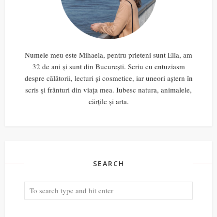
Numele meu este Mihaela, pentru prieteni sunt Ella, am
32 de ani și sunt din București. Scriu cu entuziasm
despre călătorii, lecturi și cosmetice, iar uneori aștern în
scris și frânturi din viața mea. Iubesc natura, animalele,
cărțile și arta.
SEARCH