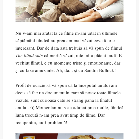
Nu v-am mai arătat la ce filme m-am uitat în ultimele
săptămâni fiindcă nu prea am mai văzut ceva foarte
interesant. Dar de data asta trebuia să vă spun de filmul
The blind side
că merită văzut, mie mi-a plăcut mult! E
vechiuț filmul, e cu momente triste și emoționante, dar
și cu faze amuzante. Ah, da... și cu Sandra Bullock!
Profit de ocazie să vă spun că la începutul anului am
decis să fac un document în care să notez toate filmele
văzute, sunt curioasă câte se strâng până la finalul
anului. :)) Momentan nu s-au adunat prea multe, fiindcă
luna trecută n-am prea avut timp de filme. Dar
recuperăm, nu-i problemă!