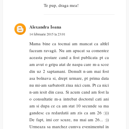
Te pup, draga mea!
Alexandra Ioana
14 februarie 2015 la 23:01
Mama bine ca tocmai am mancat ca altfel
faceam ravagii. Nu am apucat sa comentez
aceasta postare cand a fost publicata pt ca
am avut o gripa atat de naspa care m-a scoz
din uz 2 saptamani. Demult n-am mai fost
asa bolnava si, drept urmare, pt prima data
nu mi-am sarbatorit ziua nici cum. Pt ca nici
n-am iesit din casa. Si acum cand am fost la
o consultatie m-a intrebat doctorul cati ani
am si dupa ce ca am stat 10 secunde sa ma
gandesc ca redardatii am zis ca am 26 :)))
De fapt, imi cer scuze, nu mai am 26... :))
Urmeaza sa marchez cumva evenimentul in