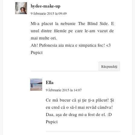
bydee-make-up
9 februarie 2015 la 09:49
Mi-a placut la nebunie The Blind Side. E
unul dintre filemle pe care le-am vazut de
mai multe ori.
Ah! Pufonesia aia mica e simpatica foc! <3
Pupici
Răspundeți
Ella
9 februarie 2015 la 14:07
Ce mă bucur că și ție ți-a plăcut! Și
eu cred că o să-l mai revăd cândva!
Daa, așa de drag mi-a fost de el. :D
Pupici