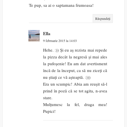
Te pup, sa ai o saptamana frumoasa!
Răspundeți
Ella
9 februarie 2015 la 14:03
Hehe. :)) Și eu aș rezista mai repede
la pizza decât la negresă și mai ales
la pufoșenie! Eu am dat avertisment
încă de la început, ca să nu ziceți că
nu știați ce vă așteaptă. :)))
Era un scumpic! Abia am reușit să-l
prind în poză că se tot agita, n-avea
stare.
Mulțumesc la fel, draga mea!
Pupici!