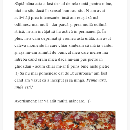
Săptămâna asta a fost destul de relaxantă pentru mine,
nici nu știu dacă în sensul bun sau rău. N-am avut
activități prea interesante, însă am reușit să mă
odihnesc mai mult - dar parcă și prea multă odihnă
strică, m-am învățat să fiu activă în permanență. În
plus, m-a cam deprimat și vremea asta urâtă, am avut
câteva momente în care chiar simțeam că mă ia vântul
și așa mi-am amintit de bunicul meu care mereu mă
întreba când eram mică dacă mi-am pus pietre în
ghiozdan - acum chiar mi-ar fi prins bine niște pietre.
:)) Să nu mai pomenesc cât de „bucuroasă” am fost
când am văzut că a început și să ningă.
Primăvară,
unde ești?
Avertisment: iar vă arăt multă mâncare. :))