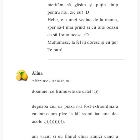
merităm să găsim și puțin timp
pentru noi, zic eu! :D
Hehe, e a unei vecine de la mama,
sper să-l mai prind și cu alte ocazii
ca să-l smotocesc. :D
Mulțumesc, la fel îți doresc și eu ție!
Te pup!
Alina
9 februarie 2015 la 16:30
doamne, ce frumusete de catel! :))
degeaba zici ca pizza n-a fost extraordinara
ca intr-o ora plec la ldl sa-mi iau una de-
acolo :)))))))))))).
am vazut si eu filmul chiar atunci cand a