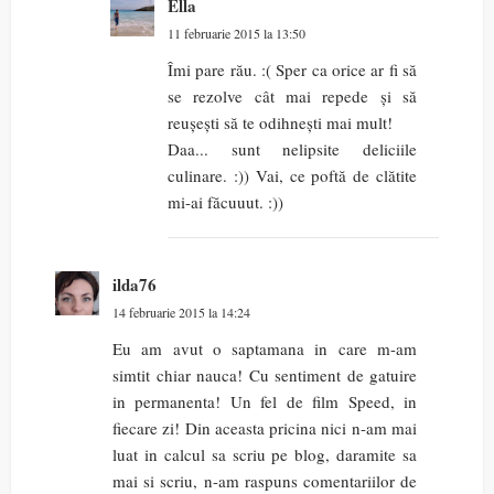
Ella
11 februarie 2015 la 13:50
Îmi pare rău. :( Sper ca orice ar fi să
se rezolve cât mai repede și să
reușești să te odihnești mai mult!
Daa... sunt nelipsite deliciile
culinare. :)) Vai, ce poftă de clătite
mi-ai făcuuut. :))
ilda76
14 februarie 2015 la 14:24
Eu am avut o saptamana in care m-am
simtit chiar nauca! Cu sentiment de gatuire
in permanenta! Un fel de film Speed, in
fiecare zi! Din aceasta pricina nici n-am mai
luat in calcul sa scriu pe blog, daramite sa
mai si scriu, n-am raspuns comentariilor de