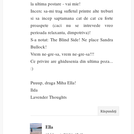
la ultima postare - vai mie!
Incerc sa-mi trag sufletul printre alte treburi
si sa incep saptamana cat de cat cu forte
proaspete (caci nu se intrevede vreo
perioada relaxanta, dimpotriva)!
S-a notat: The Blind Side! Ne place Sandra
Bullock!
Vrem ne-gre-sa, vrem ne-gre-sa!!!
Ce privire are ghidusenia din ultima poza...
:)
Puuup, draga Miha Ella!
Ilda
Lavender Thoughts
Răspundeți
Ella