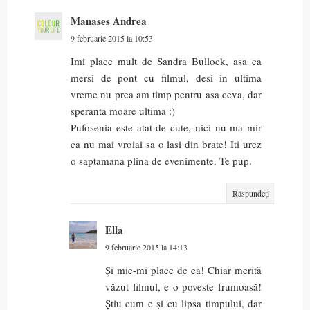
Manases Andrea
9 februarie 2015 la 10:53
Imi place mult de Sandra Bullock, asa ca
mersi de pont cu filmul, desi in ultima
vreme nu prea am timp pentru asa ceva, dar
speranta moare ultima :)
Pufosenia este atat de cute, nici nu ma mir
ca nu mai vroiai sa o lasi din brate! Iti urez
o saptamana plina de evenimente. Te pup.
Răspundeți
Ella
9 februarie 2015 la 14:13
Și mie-mi place de ea! Chiar merită
văzut filmul, e o poveste frumoasă!
Știu cum e și cu lipsa timpului, dar