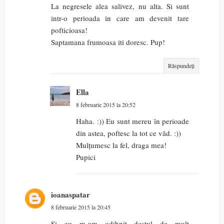
La negresele alea salivez, nu alta. Si sunt
intr-o perioada in care am devenit tare
pofticioasa!
Saptamana frumoasa iti doresc. Pup!
Răspundeți
Ella
8 februarie 2015 la 20:52
Haha. :)) Eu sunt mereu în perioade
din astea, poftesc la tot ce văd. :))
Mulțumesc la fel, draga mea!
Pupici
ioanaspatar
8 februarie 2015 la 20:45
Si eu m-am odihnit destul de mult