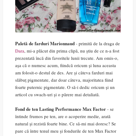
Paletă de farduri Marionnaud
- primită de la draga de
Dara
, mi-a plăcut din prima clipă, nu știu de ce n-a fost
prezentată încă din favoritele lunii trecute. Am omis-o,
așa că o numesc acum, fiindcă oricum și luna aceasta
am folosit-o destul de des. Are și câteva farduri mai
slăbuț pigmentate, dar doar câteva, majoritatea fiind
foarte puternic pigmentate. O să-i dedic oricum și un
articol cu swach-uri și o părere mai detaliată.
Fond de ten Lasting Performance Max Factor
- se
întinde frumos pe ten, are o acoperire medie, arată
natural și rezistă foarte bine. Ce să-mi mai doresc? Se
pare că între tenul meu și fondurile de ten Max Factor