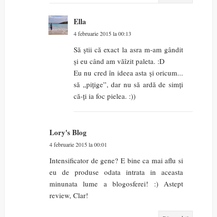
Ella
4 februarie 2015 la 00:13
Să știi că exact la asra m-am gândit
și eu când am văîzit paleta. :D
Eu nu cred în ideea asta și oricum...
să „pițige”, dar nu să ardă de simți
că-ți ia foc pielea. :))
Lory's Blog
4 februarie 2015 la 00:01
Intensificator de gene? E bine ca mai aflu si
eu de produse odata intrata in aceasta
minunata lume a blogosferei! :) Astept
review, Clar!