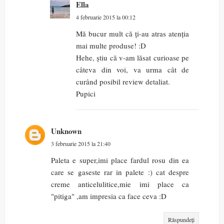
Ella
4 februarie 2015 la 00:12
Mă bucur mult că ți-au atras atenția
mai multe produse! :D
Hehe, știu că v-am lăsat curioase pe
câteva din voi, va urma cât de
curând posibil review detaliat.
Pupici
Unknown
3 februarie 2015 la 21:40
Paleta e super,imi place fardul rosu din ea
care se gaseste rar in palete :) cat despre
creme anticelulitice,mie imi place ca
"pitiga" ,am impresia ca face ceva :D
Răspundeți