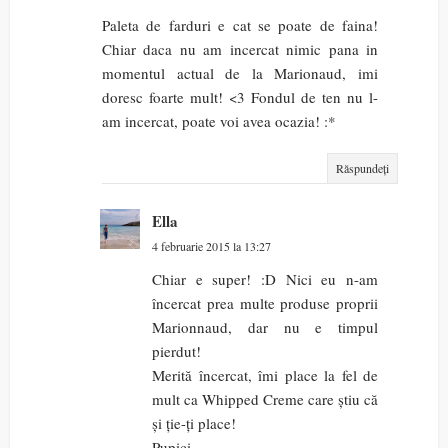
Paleta de farduri e cat se poate de faina!
Chiar daca nu am incercat nimic pana in
momentul actual de la Marionaud, imi
doresc foarte mult! <3 Fondul de ten nu l-
am incercat, poate voi avea ocazia! :*
Răspundeți
Ella
4 februarie 2015 la 13:27
Chiar e super! :D Nici eu n-am
încercat prea multe produse proprii
Marionnaud, dar nu e timpul
pierdut!
Merită încercat, îmi place la fel de
mult ca Whipped Creme care știu că
și ție-ți place!
Pupici