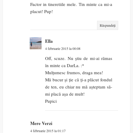
Factor in tineretiile mele. Tin minte ca mi-a
placut! Pup!
Răspundeți
Ella
4 februarie 2015 la 00:08
Off, scuze. Nu știu de mi-ai rămas
în minte ca DarLa. :*
Mulțumesc frumos, draga mea!
Mă bucur și ție că ți-a plăcut fondul
de ten, eu chiar nu mă așteptam să-
mi placă așa de mult!
Pupici
Mere Verzi
4 februarie 2015 la 01:17