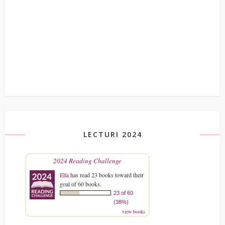
LECTURI 2024
2024 Reading Challenge
Ella
has read 23 books toward their
goal of 60 books.
23 of 60
(38%)
view books