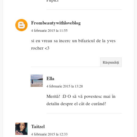
Frombeautywithloveblog
4 februarie 2015 la 11:55
si eu vreau sa incerc un bifazicul de la yves
rocher <3
Răspundeți
Ella
4 februarie 2015 la 13:28
Merită! :D O să vă povestesc mai în
detaliu despre el cât de curând!
Taitzel
4 februarie 2015 la 12:33