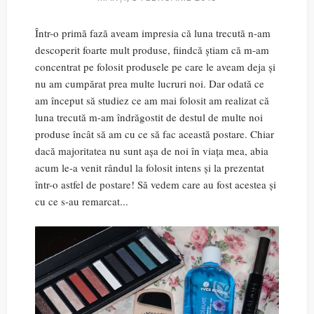
Într-o primă fază aveam impresia că luna trecută n-am
descoperit foarte mult produse, fiindcă știam că m-am
concentrat pe folosit produsele pe care le aveam deja și
nu am cumpărat prea multe lucruri noi. Dar odată ce
am început să studiez ce am mai folosit am realizat că
luna trecută m-am îndrăgostit de destul de multe noi
produse încât să am cu ce să fac această postare. Chiar
dacă majoritatea nu sunt așa de noi în viața mea, abia
acum le-a venit rândul la folosit intens și la prezentat
într-o astfel de postare! Să vedem care au fost acestea și
cu ce s-au remarcat...