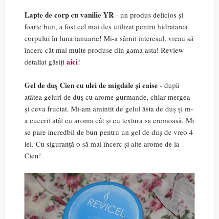
Lapte de corp cu vanilie YR
- un produs delicios și
foarte bun, a fost cel mai des utilizat pentru hidratarea
corpului în luna ianuarie! Mi-a sârnit interesul, vreau să
încerc cât mai multe produse din gama asta! Review
aici
detaliat găsiți
!
Gel de duș Cien cu ulei de migdale și caise
- după
atâtea geluri de duș cu arome gurmande, chiar mergea
și ceva fructat. Mi-am amintit de gelul ăsta de duș și m-
a cucerit atât cu aroma cât și cu textura sa cremoasă. Mi
se pare incredbil de bun pentru un gel de duș de vreo 4
lei. Cu siguranță o să mai încerc și alte arome de la
Cien!