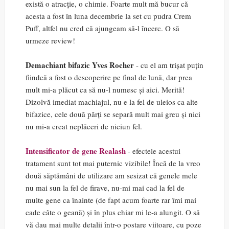
există o atracție, o chimie. Foarte mult mă bucur că
acesta a fost în luna decembrie la set cu pudra Crem
Puff, altfel nu cred că ajungeam să-l încerc. O să
urmeze review!
Demachiant bifazic Yves Rocher
- cu el am trișat puțin
fiindcă a fost o descoperire pe final de lună, dar prea
mult mi-a plăcut ca să nu-l numesc și aici. Merită!
Dizolvă imediat machiajul, nu e la fel de uleios ca alte
bifazice, cele două părți se separă mult mai greu și nici
nu mi-a creat neplăceri de niciun fel.
Intensificator de gene Realash
- efectele acestui
tratament sunt tot mai puternic vizibile! Încă de la vreo
două săptămâni de utilizare am sesizat că genele mele
nu mai sun la fel de firave, nu-mi mai cad la fel de
multe gene ca înainte (de fapt acum foarte rar îmi mai
cade câte o geană) și în plus chiar mi le-a alungit. O să
vă dau mai multe detalii într-o postare viitoare, cu poze