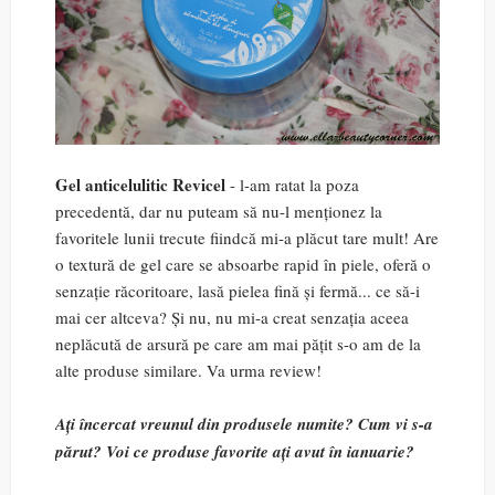
Gel anticelulitic Revicel
- l-am ratat la poza
precedentă, dar nu puteam să nu-l menționez la
favoritele lunii trecute fiindcă mi-a plăcut tare mult! Are
o textură de gel care se absoarbe rapid în piele, oferă o
senzație răcoritoare, lasă pielea fină și fermă... ce să-i
mai cer altceva? Și nu, nu mi-a creat senzația aceea
neplăcută de arsură pe care am mai pățit s-o am de la
alte produse similare. Va urma review!
Ați încercat vreunul din produsele numite? Cum vi s-a
părut? Voi ce produse favorite ați avut în ianuarie?