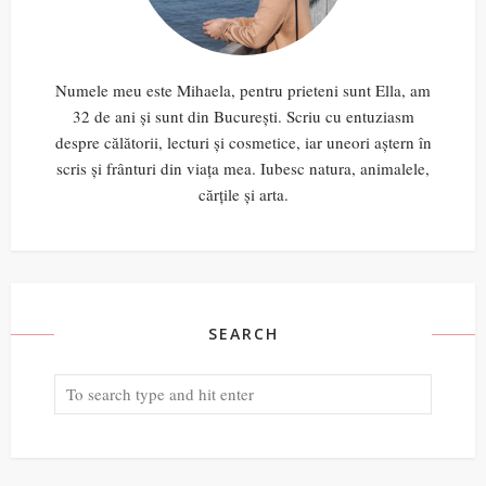
Numele meu este Mihaela, pentru prieteni sunt Ella, am
32 de ani și sunt din București. Scriu cu entuziasm
despre călătorii, lecturi și cosmetice, iar uneori aștern în
scris și frânturi din viața mea. Iubesc natura, animalele,
cărțile și arta.
SEARCH