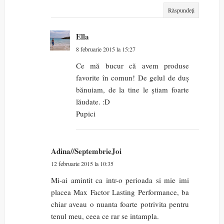
Răspundeți
Ella
8 februarie 2015 la 15:27
Ce mă bucur că avem produse
favorite în comun! De gelul de duș
bănuiam, de la tine le știam foarte
lăudate. :D
Pupici
Adina//SeptembrieJoi
12 februarie 2015 la 10:35
Mi-ai amintit ca intr-o perioada si mie imi
placea Max Factor Lasting Performance, ba
chiar aveau o nuanta foarte potrivita pentru
tenul meu, ceea ce rar se intampla.