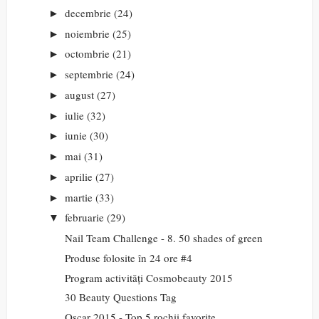
decembrie
(24)
►
noiembrie
(25)
►
octombrie
(21)
►
septembrie
(24)
►
august
(27)
►
iulie
(32)
►
iunie
(30)
►
mai
(31)
►
aprilie
(27)
►
martie
(33)
►
februarie
(29)
▼
Nail Team Challenge - 8. 50 shades of green
Produse folosite în 24 ore #4
Program activități Cosmobeauty 2015
30 Beauty Questions Tag
Oscar 2015 - Top 5 rochii favorite