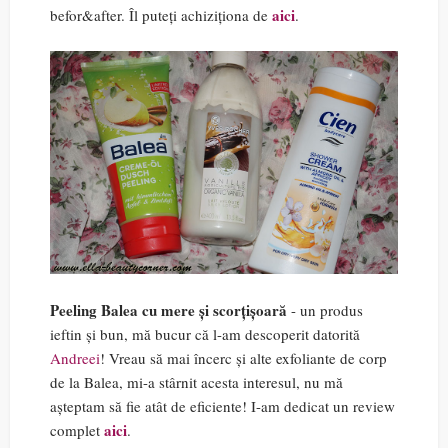
aici
befor&after. Îl puteți achiziționa de
.
Peeling Balea cu mere și scorțișoară
- un produs
ieftin și bun, mă bucur că l-am descoperit datorită
Andreei
! Vreau să mai încerc și alte exfoliante de corp
de la Balea, mi-a stârnit acesta interesul, nu mă
așteptam să fie atât de eficiente! I-am dedicat un review
aici
complet
.