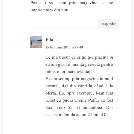
Poate o sa-l caut prin magazine, sa ne
imprietenim din nou.
Răspundeți
Ella
15 februarie 2015 la 17:49
Ce mă bucur că și ție ți-a plăcut! Și
eu am găsit o nuanță perfectă pentru
mine, e un mare avantaj!
E cam scump prin magazine în mod
normal, dar din când în când e la
ofertă. Eu, spre exemplu, l-am luat
la set cu pudra Creme Puff... au fost
doar vreo 55 lei amândouă. Dar
asta se întâmpla acum 2 luni. :D