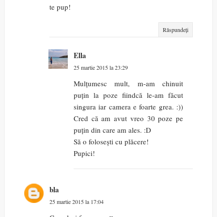
te pup!
Răspundeți
Ella
25 martie 2015 la 23:29
Mulțumesc mult, m-am chinuit
puțin la poze fiindcă le-am făcut
singura iar camera e foarte grea. :))
Cred că am avut vreo 30 poze pe
puțin din care am ales. :D
Să o folosești cu plăcere!
Pupici!
bla
25 martie 2015 la 17:04