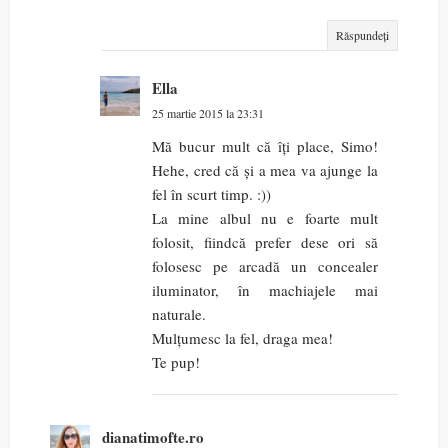
Răspundeți
Ella
25 martie 2015 la 23:31
Mă bucur mult că îți place, Simo!
Hehe, cred că și a mea va ajunge la
fel în scurt timp. :))
La mine albul nu e foarte mult
folosit, fiindcă prefer dese ori să
folosesc pe arcadă un concealer
iluminator, în machiajele mai
naturale.
Mulțumesc la fel, draga mea!
Te pup!
dianatimofte.ro