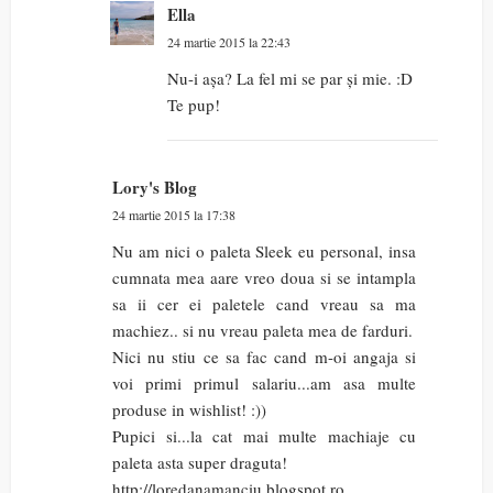
Ella
24 martie 2015 la 22:43
Nu-i așa? La fel mi se par și mie. :D
Te pup!
Lory's Blog
24 martie 2015 la 17:38
Nu am nici o paleta Sleek eu personal, insa
cumnata mea aare vreo doua si se intampla
sa ii cer ei paletele cand vreau sa ma
machiez.. si nu vreau paleta mea de farduri.
Nici nu stiu ce sa fac cand m-oi angaja si
voi primi primul salariu...am asa multe
produse in wishlist! :))
Pupici si...la cat mai multe machiaje cu
paleta asta super draguta!
http://loredanamanciu.blogspot.ro