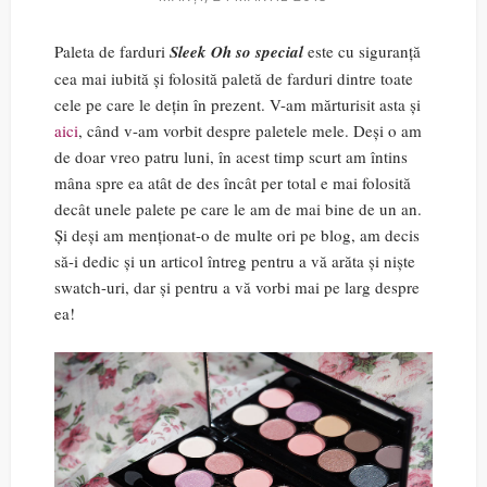
Paleta de farduri
Sleek Oh so special
este cu siguranță
cea mai iubită și folosită paletă de farduri dintre toate
cele pe care le dețin în prezent. V-am mărturisit asta și
aici
, când v-am vorbit despre paletele mele. Deși o am
de doar vreo patru luni, în acest timp scurt am întins
mâna spre ea atât de des încât per total e mai folosită
decât unele palete pe care le am de mai bine de un an.
Și deși am menționat-o de multe ori pe blog, am decis
să-i dedic și un articol întreg pentru a vă arăta și niște
swatch-uri, dar și pentru a vă vorbi mai pe larg despre
ea!