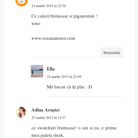
24 martie 2015 la 22:30
Ce culori frumoase si pigmentate !
xoxo
www.sorananistor.com
Răspundeți
Ella
24 martie 2015 la 22:49
Mă bucur că îți plac. :D
Adina Aruştei
25 martie 2015 la 13:37
ce swatchuri frumoase! o am si eu, e prima
mea paleta sleek.