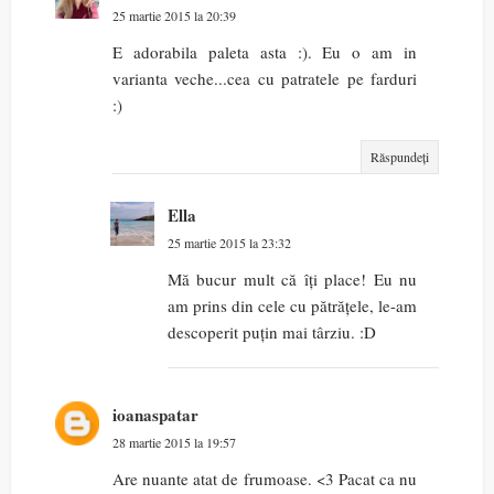
25 martie 2015 la 20:39
E adorabila paleta asta :). Eu o am in
varianta veche...cea cu patratele pe farduri
:)
Răspundeți
Ella
25 martie 2015 la 23:32
Mă bucur mult că îți place! Eu nu
am prins din cele cu pătrățele, le-am
descoperit puțin mai târziu. :D
ioanaspatar
28 martie 2015 la 19:57
Are nuante atat de frumoase. <3 Pacat ca nu