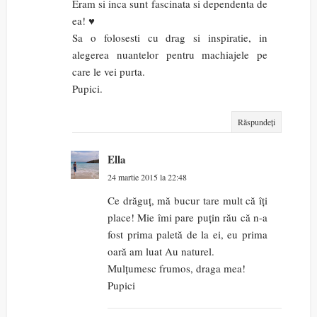
Eram si inca sunt fascinata si dependenta de
ea! ♥
Sa o folosesti cu drag si inspiratie, in
alegerea nuantelor pentru machiajele pe
care le vei purta.
Pupici.
Răspundeți
Ella
24 martie 2015 la 22:48
Ce drăguț, mă bucur tare mult că îți
place! Mie îmi pare puțin rău că n-a
fost prima paletă de la ei, eu prima
oară am luat Au naturel.
Mulțumesc frumos, draga mea!
Pupici