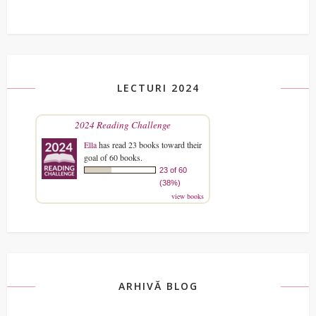
LECTURI 2024
2024 Reading Challenge
Ella
has read 23 books toward their
goal of 60 books.
23 of 60
(38%)
view books
ARHIVĂ BLOG