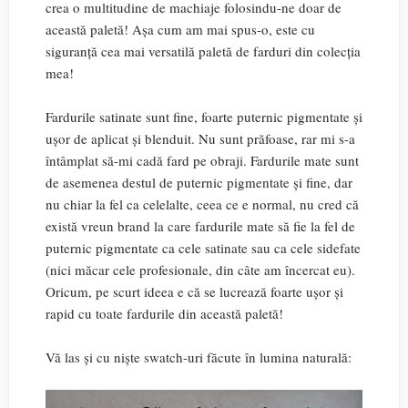
crea o multitudine de machiaje folosindu-ne doar de
această paletă! Așa cum am mai spus-o, este cu
siguranță cea mai versatilă paletă de farduri din colecția
mea!
Fardurile satinate sunt fine, foarte puternic pigmentate și
ușor de aplicat și blenduit. Nu sunt prăfoase, rar mi s-a
întâmplat să-mi cadă fard pe obraji. Fardurile mate sunt
de asemenea destul de puternic pigmentate și fine, dar
nu chiar la fel ca celelalte, ceea ce e normal, nu cred că
există vreun brand la care fardurile mate să fie la fel de
puternic pigmentate ca cele satinate sau ca cele sidefate
(nici măcar cele profesionale, din câte am încercat eu).
Oricum, pe scurt ideea e că se lucrează foarte ușor și
rapid cu toate fardurile din această paletă!
Vă las și cu niște swatch-uri făcute în lumina naturală: