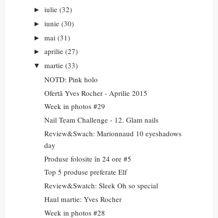
iulie
(32)
►
iunie
(30)
►
mai
(31)
►
aprilie
(27)
►
martie
(33)
▼
NOTD: Pink holo
Ofertă Yves Rocher - Aprilie 2015
Week in photos #29
Nail Team Challenge - 12. Glam nails
Review&Swach: Marionnaud 10 eyeshadows
day
Produse folosite în 24 ore #5
Top 5 produse preferate Elf
Review&Swatch: Sleek Oh so special
Haul martie: Yves Rocher
Week in photos #28