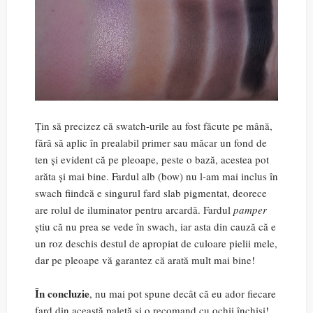
Țin să precizez că swatch-urile au fost făcute pe mână,
fără să aplic în prealabil primer sau măcar un fond de
ten și evident că pe pleoape, peste o bază, acestea pot
arăta și mai bine. Fardul alb (bow) nu l-am mai inclus în
swach fiindcă e singurul fard slab pigmentat, deorece
are rolul de iluminator pentru arcardă. Fardul
pamper
știu că nu prea se vede în swach, iar asta din cauză că e
un roz deschis destul de apropiat de culoare pielii mele,
dar pe pleoape vă garantez că arată mult mai bine!
În concluzie
, nu mai pot spune decât că eu ador fiecare
fard din această paletă și o recomand cu ochii închiși!