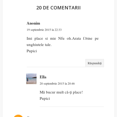
20 DE COMENTARII
Anonim
19 septembrie 2015 la 22:33
Imi place si mie Nfu oh.Arata f.bine pe
unghiutele tale.
Pupici
Răspundeți
Ella
20 septembrie 2015 la 20:46
Mă bucur mult că-ți place!
Pupici