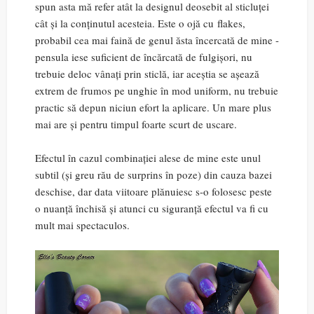
spun asta mă refer atât la designul deosebit al sticluței
cât și la conținutul acesteia. Este o ojă cu flakes,
probabil cea mai faină de genul ăsta încercată de mine -
pensula iese suficient de încărcată de fulgișori, nu
trebuie deloc vânați prin sticlă, iar aceștia se așează
extrem de frumos pe unghie în mod uniform, nu trebuie
practic să depun niciun efort la aplicare. Un mare plus
mai are și pentru timpul foarte scurt de uscare.
Efectul în cazul combinației alese de mine este unul
subtil (și greu rău de surprins în poze) din cauza bazei
deschise, dar data viitoare plănuiesc s-o folosesc peste
o nuanță închisă și atunci cu siguranță efectul va fi cu
mult mai spectaculos.