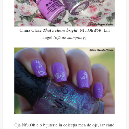
China Glaze
That's shore bright
, Nfu.Oh
#50
, Lili
angel
(ojă de stampling)
Oja Nfu.Oh e o bijuterie în colecția mea de oje, iar când