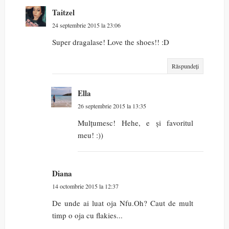
Taitzel
24 septembrie 2015 la 23:06
Super dragalase! Love the shoes!! :D
Răspundeți
Ella
26 septembrie 2015 la 13:35
Mulțumesc! Hehe, e și favoritul
meu! :))
Diana
14 octombrie 2015 la 12:37
De unde ai luat oja Nfu.Oh? Caut de mult
timp o oja cu flakies...