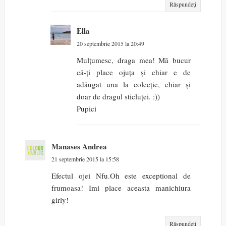
Răspundeți
Ella
20 septembrie 2015 la 20:49
Mulțumesc, draga mea! Mă bucur
că-ți place ojuța și chiar e de
adăugat una la colecție, chiar și
doar de dragul sticluței. :))
Pupici
Manases Andrea
21 septembrie 2015 la 15:58
Efectul ojei Nfu.Oh este exceptional de
frumoasa! Imi place aceasta manichiura
girly!
Răspundeți