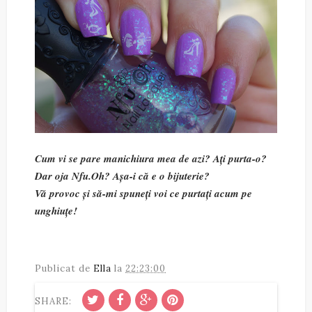
Cum vi se pare manichiura mea de azi? Ați purta-o?
Dar oja Nfu.Oh? Așa-i că e o bijuterie?
Vă provoc și să-mi spuneți voi ce purtați acum pe
unghiuțe!
Publicat de
Ella
la
22:23:00
SHARE: