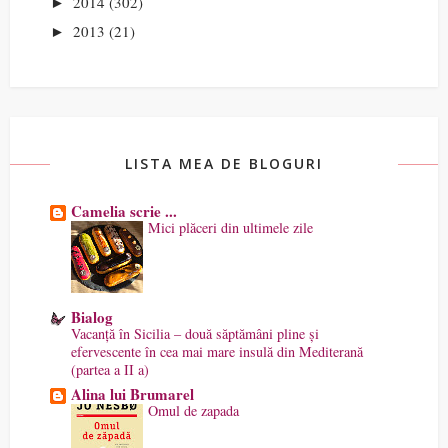
2014
(302)
►
2013
(21)
►
LISTA MEA DE BLOGURI
Camelia scrie ...
Mici plăceri din ultimele zile
Bialog
Vacanță în Sicilia – două săptămâni pline și
efervescente în cea mai mare insulă din Mediterană
(partea a II a)
Alina lui Brumarel
Omul de zapada