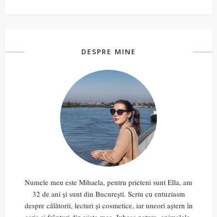
DESPRE MINE
Numele meu este Mihaela, pentru prieteni sunt Ella, am
32 de ani și sunt din București. Scriu cu entuziasm
despre călătorii, lecturi și cosmetice, iar uneori aștern în
scris și frânturi din viața mea. Iubesc natura, animalele,