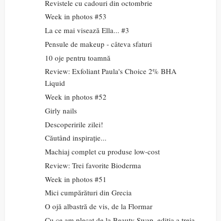
Revistele cu cadouri din octombrie
Week in photos #53
La ce mai visează Ella... #3
Pensule de makeup - câteva sfaturi
10 oje pentru toamnă
Review: Exfoliant Paula's Choice 2% BHA
Liquid
Week in photos #52
Girly nails
Descoperirile zilei!
Căutând inspirație...
Machiaj complet cu produse low-cost
Review: Trei favorite Bioderma
Week in photos #51
Mici cumpărături din Grecia
O ojă albastră de vis, de la Flormar
Cu ce am plecat de la Beauty Swap, ediția a treia