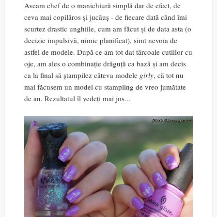
Aveam chef de o manichiură simplă dar de efect, de
ceva mai copilăros și jucăuș - de fiecare dată când îmi
scurtez drastic unghiile, cum am făcut și de data asta (o
decizie impulsivă, nimic planificat), simt nevoia de
astfel de modele. După ce am tot dat târcoale cutiilor cu
oje, am ales o combinație drăguță ca bază și am decis
ca la final să ștampilez câteva modele
girly
, că tot nu
mai făcusem un model cu stampling de vreo jumătate
de an. Rezultatul îl vedeți mai jos...