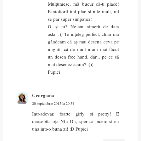
Mulțumesc, mă bucur că-ți place!
Pantofiorii îmi plac și mie mult, mi
se par super simpatici!
O, și tu? Ne-am nimerit de data
asta. :)) Te înțeleg perfect, chiar mă
gândeam că aș mai desena ceva pe
unghii, că de mult n-am mai făcut
un desen free hand, dar... pe ce să
mai desenez acum? :)))
Pupici
Georgiana
20 septembrie 2015 la 20:34
Intr-adevar, foarte girly si pretty! E
deosebita oja Nfu Oh, sper sa incerc si eu
una intr-o buna zi! :D Pupici