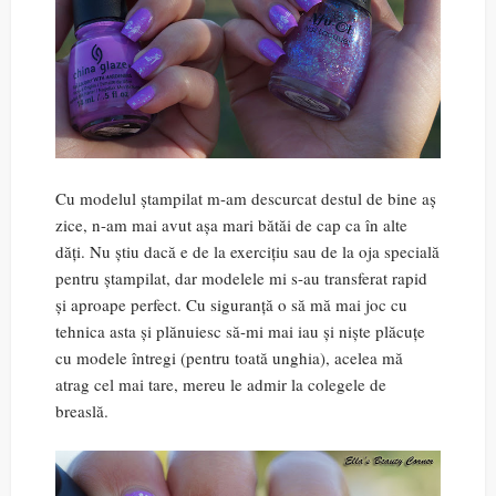
Cu modelul ștampilat m-am descurcat destul de bine aș
zice, n-am mai avut așa mari bătăi de cap ca în alte
dăți. Nu știu dacă e de la exercițiu sau de la oja specială
pentru ștampilat, dar modelele mi s-au transferat rapid
și aproape perfect. Cu siguranță o să mă mai joc cu
tehnica asta și plănuiesc să-mi mai iau și niște plăcuțe
cu modele întregi (pentru toată unghia), acelea mă
atrag cel mai tare, mereu le admir la colegele de
breaslă.