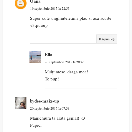
Oana
19 septembrie 2015 la 22:53
Super cute unghiutele,imi plac si asa scurte
<3,puuup
Răspundeți
Ella
20 septembrie 2015 la 20:46
Mulțumesc, draga mea!
Te pup!
bydee-make-up
20 septembrie 2015 la 07:38
Manichiura ta arata genial! <3
Pupici