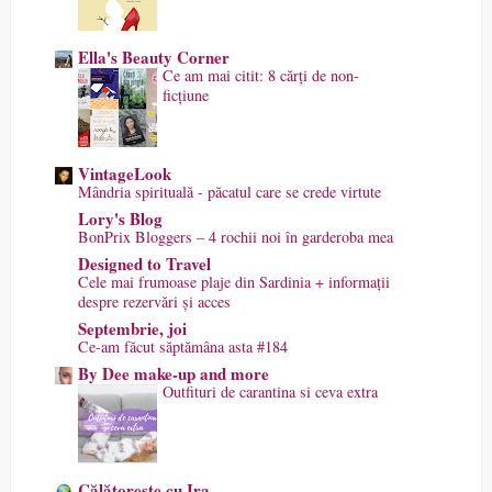
Ella's Beauty Corner
Ce am mai citit: 8 cărți de non-
ficțiune
VintageLook
Mândria spirituală - păcatul care se crede virtute
Lory's Blog
BonPrix Bloggers – 4 rochii noi în garderoba mea
Designed to Travel
Cele mai frumoase plaje din Sardinia + informații
despre rezervări și acces
Septembrie, joi
Ce-am făcut săptămâna asta #184
By Dee make-up and more
Outfituri de carantina si ceva extra
Călătorește cu Ira