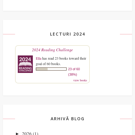
LECTURI 2024
2024 Reading Challenge
Ella
has read 23 books toward their
goal of 60 books.
23 of 60
(38%)
view books
ARHIVĂ BLOG
2026
(1)
►