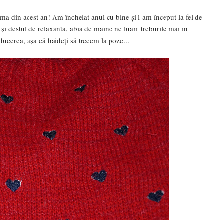
ma din acest an! Am încheiat anul cu bine și l-am început la fel de
și destul de relaxantă, abia de mâine ne luăm treburile mai în
ucerea, așa că haideți să trecem la poze...