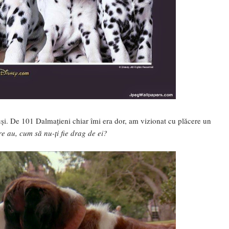
uși. De 101 Dalmațieni chiar îmi era dor, am vizionat cu plăcere un
are au, cum să nu-ți fie drag de ei?