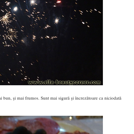
 bun, și mai frumos. Sunt mai sigură și încrezătoare ca niciodată