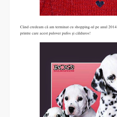
Când credeam că am terminat cu shopping-ul pe anul 2014, 
printre care acest pulover pufos și călduros!