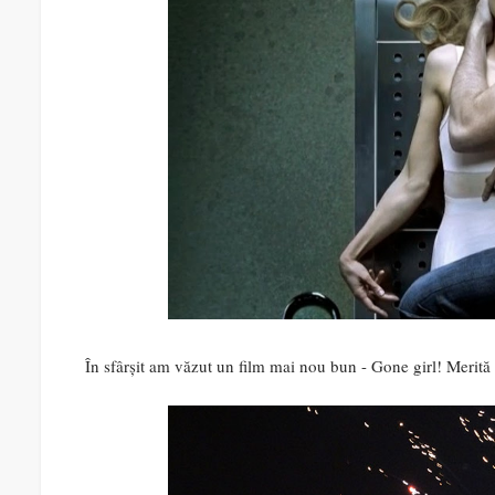
În sfârșit am văzut un film mai nou bun - Gone girl! Merită 