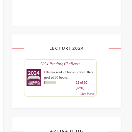
LECTURI 2024
2024 Reading Challenge
Ella
has read 23 books toward their
goal of 60 books.
23 of 60
(38%)
view books
ARHIVĂ BLOG