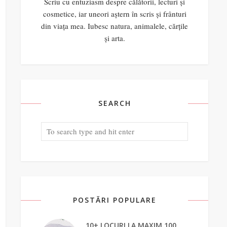
Scriu cu entuziasm despre călătorii, lecturi și
cosmetice, iar uneori aștern în scris și frânturi
din viața mea. Iubesc natura, animalele, cărțile
și arta.
SEARCH
POSTĂRI POPULARE
10+ LOCURI LA MAXIM 100