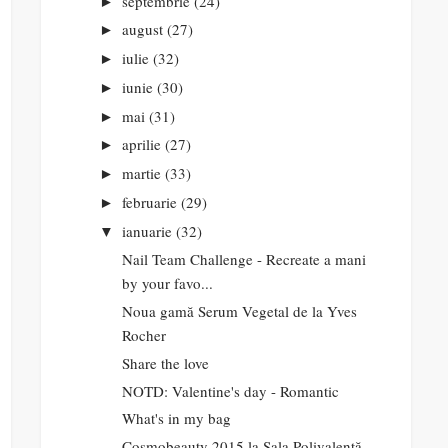
septembrie
(24)
►
august
(27)
►
iulie
(32)
►
iunie
(30)
►
mai
(31)
►
aprilie
(27)
►
martie
(33)
►
februarie
(29)
►
ianuarie
(32)
▼
Nail Team Challenge - Recreate a mani
by your favo...
Noua gamă Serum Vegetal de la Yves
Rocher
Share the love
NOTD: Valentine's day - Romantic
What's in my bag
Cosmobeauty 2015 la Sala Polivalentă