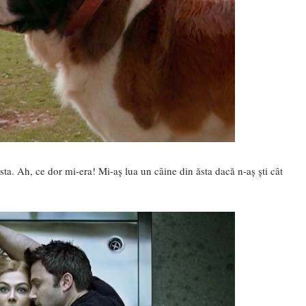
sta. Ah, ce dor mi-era! Mi-aș lua un câine din ăsta dacă n-aș ști cât