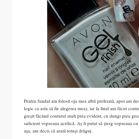
Pentru fundal am folosit oja mea albă preferată, apoi am desen
logic ca asta să fie alegerea mea), iar la final am făcut con
greșit făcând conturul mult prea evident, cu dungi prea groa
suficient vopseaua acrilică. Aș fi putut să șterg vopseaua cu
așa, am decis că arată totuși drăguț.