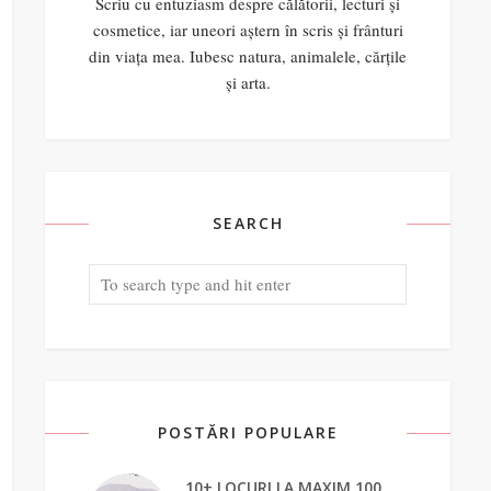
Scriu cu entuziasm despre călătorii, lecturi și
cosmetice, iar uneori aștern în scris și frânturi
din viața mea. Iubesc natura, animalele, cărțile
și arta.
SEARCH
POSTĂRI POPULARE
10+ LOCURI LA MAXIM 100