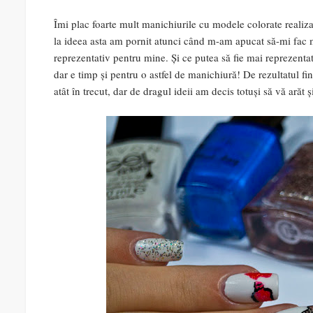
Îmi plac foarte mult manichiurile cu modele colorate realiza
la ideea asta am pornit atunci când m-am apucat să-mi fac m
reprezentativ pentru mine. Și ce putea să fie mai reprezentati
dar e timp și pentru o astfel de manichiură! De rezultatul f
atât în trecut, dar de dragul ideii am decis totuși să vă arăt