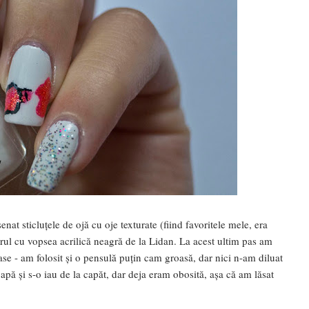
at sticluțele de ojă cu oje texturate (fiind favoritele mele, era
turul cu vopsea acrilică neagră de la Lidan. La acest ultim pas am
se - am folosit și o pensulă puțin cam groasă, dar nici n-am diluat
 apă și s-o iau de la capăt, dar deja eram obosită, așa că am lăsat