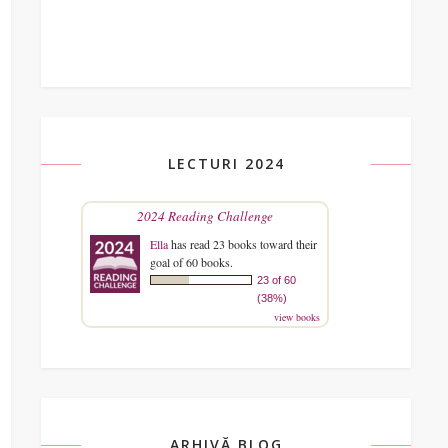
LECTURI 2024
2024 Reading Challenge
Ella
has read 23 books toward their
goal of 60 books.
23 of 60
(38%)
view books
ARHIVĂ BLOG