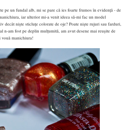
te pe un fundal alb, mi se pare că ies foarte frumos în evidență - de
anichiura, iar ulterior mi-a venit ideea să-mi fac un model
v decât niște sticluțe colorate de oje? Poate niște rujuri sau farduri,
inal n-am fost pe deplin mulțumită, am avut desene mai reușite de
 și vouă manichiura!