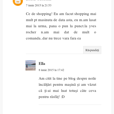
7 iunie 2015 la 21:53
Ce de shopping! Eu am facut shopping mai
mult pt masinuta de data asta, eu m.am lasat
mai la urma, pana o pun la punct.la yves
rocher n.am mai dat de mult o
comanda..dar nu trece vara fara ea
Răspundeți
Ella
8 iunie 2015 la 17:42
Am citit la tine pe blog despre noile
încălțări pentru mașină și am văzut
că ți-ai mai luat totuși câte ceva
pentru răsfăț! :D