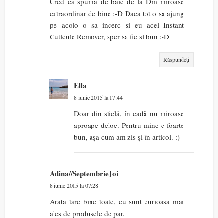
Cred ca spuma de baie de la Dm miroase
extraordinar de bine :-D Daca tot o sa ajung
pe acolo o sa incerc si eu acel Instant
Cuticule Remover, sper sa fie si bun :-D
Răspundeți
Ella
8 iunie 2015 la 17:44
Doar din sticlă, în cadă nu miroase
aproape deloc. Pentru mine e foarte
bun, așa cum am zis și în articol. :)
Adina//SeptembrieJoi
8 iunie 2015 la 07:28
Arata tare bine toate, eu sunt curioasa mai
ales de produsele de par.