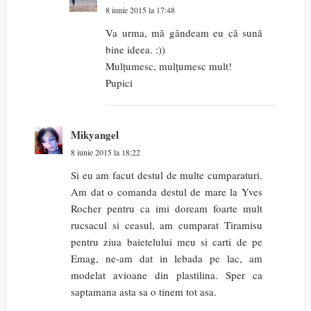
8 iunie 2015 la 17:48
Va urma, mă gândeam eu că sună
bine ideea. :))
Mulțumesc, mulțumesc mult!
Pupici
Mikyangel
8 iunie 2015 la 18:22
Si eu am facut destul de multe cumparaturi.
Am dat o comanda destul de mare la Yves
Rocher pentru ca imi doream foarte mult
rucsacul si ceasul, am cumparat Tiramisu
pentru ziua baietelului meu si carti de pe
Emag, ne-am dat in lebada pe lac, am
modelat avioane din plastilina. Sper ca
saptamana asta sa o tinem tot asa.