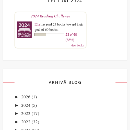
LECTURI 2024
2024 Reading Challenge
Ella
has read 23 books toward their
goal of 60 books.
23 of 60
(38%)
view books
ARHIVĂ BLOG
2026
(1)
►
2024
(5)
►
2023
(17)
►
2022
(32)
►
2021
(50)