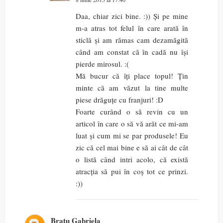
Daa, chiar zici bine. :)) Și pe mine
m-a atras tot felul în care arată în
sticlă și am rămas cam dezamăgită
când am constat că în cadă nu își
pierde mirosul. :(
Mă bucur că îți place topul! Țin
minte că am văzut la tine multe
piese drăguțe cu franjuri! :D
Foarte curând o să revin cu un
articol în care o să vă arăt ce mi-am
luat și cum mi se par produsele! Eu
zic că cel mai bine e să ai cât de cât
o listă când intri acolo, că există
atracția să pui în coș tot ce prinzi.
:))
Bratu Gabriela