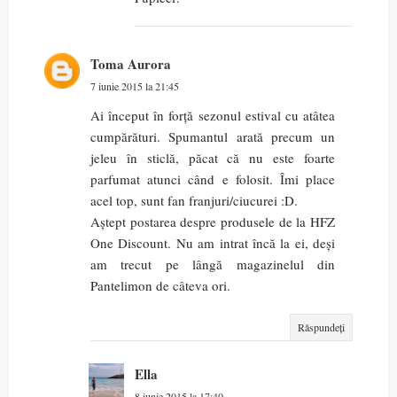
Toma Aurora
7 iunie 2015 la 21:45
Ai început în forță sezonul estival cu atâtea
cumpărături. Spumantul arată precum un
jeleu în sticlă, păcat că nu este foarte
parfumat atunci când e folosit. Îmi place
acel top, sunt fan franjuri/ciucurei :D.
Aștept postarea despre produsele de la HFZ
One Discount. Nu am intrat încă la ei, deși
am trecut pe lângă magazinelul din
Pantelimon de câteva ori.
Răspundeți
Ella
8 iunie 2015 la 17:40