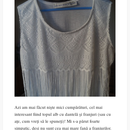
Azi am mai făcut niște mici cumpărături, cel mai
interesant fiind topul alb cu dantelă și franjuri (sau cu
ațe, cum vreți să le spuneți)! Mi s-a părut foarte
simpatic, deși nu sunt cea mai mare fană a franjurilor.