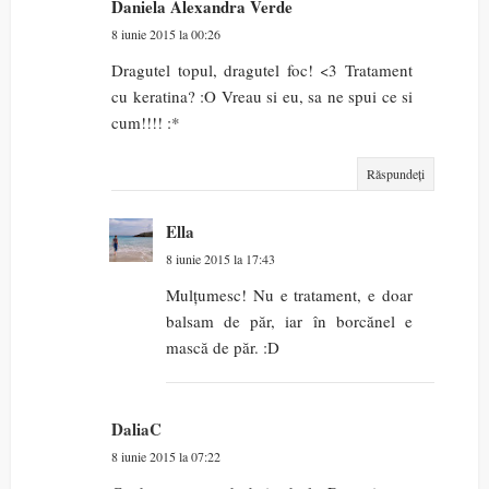
Daniela Alexandra Verde
8 iunie 2015 la 00:26
Dragutel topul, dragutel foc! <3 Tratament
cu keratina? :O Vreau si eu, sa ne spui ce si
cum!!!! :*
Răspundeți
Ella
8 iunie 2015 la 17:43
Mulțumesc! Nu e tratament, e doar
balsam de păr, iar în borcănel e
mască de păr. :D
DaliaC
8 iunie 2015 la 07:22