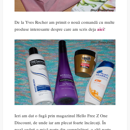
De la Yves Rocher am primit o nouă comandă cu multe
aici
produse interesante despre care am scris deja
!
Ieri am dat o fugă prin magazinul Hello Free Z One
Discount, de unde iar am plecat foarte încărcați. În
poză vedeți o mică parte din cumpărături, o altă parte