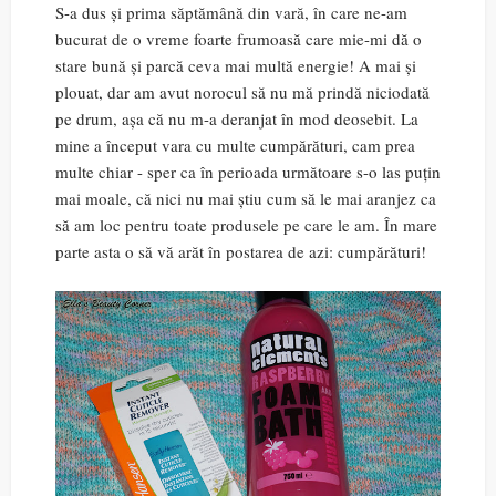
S-a dus și prima săptămână din vară, în care ne-am
bucurat de o vreme foarte frumoasă care mie-mi dă o
stare bună și parcă ceva mai multă energie! A mai și
plouat, dar am avut norocul să nu mă prindă niciodată
pe drum, așa că nu m-a deranjat în mod deosebit. La
mine a început vara cu multe cumpărături, cam prea
multe chiar - sper ca în perioada următoare s-o las puțin
mai moale, că nici nu mai știu cum să le mai aranjez ca
să am loc pentru toate produsele pe care le am. În mare
parte asta o să vă arăt în postarea de azi: cumpărături!