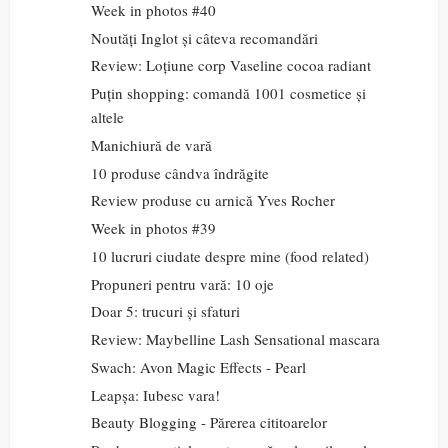
Week in photos #40
Noutăți Inglot și câteva recomandări
Review: Loțiune corp Vaseline cocoa radiant
Puțin shopping: comandă 1001 cosmetice și
altele
Manichiură de vară
10 produse cândva îndrăgite
Review produse cu arnică Yves Rocher
Week in photos #39
10 lucruri ciudate despre mine (food related)
Propuneri pentru vară: 10 oje
Doar 5: trucuri și sfaturi
Review: Maybelline Lash Sensational mascara
Swach: Avon Magic Effects - Pearl
Leapșa: Iubesc vara!
Beauty Blogging - Părerea cititoarelor