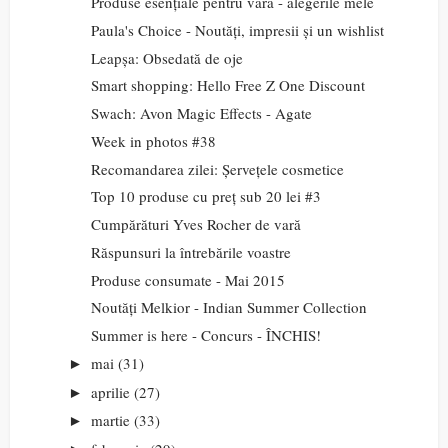
Produse esențiale pentru vară - alegerile mele
Paula's Choice - Noutăți, impresii și un wishlist
Leapșa: Obsedată de oje
Smart shopping: Hello Free Z One Discount
Swach: Avon Magic Effects - Agate
Week in photos #38
Recomandarea zilei: Șervețele cosmetice
Top 10 produse cu preț sub 20 lei #3
Cumpărături Yves Rocher de vară
Răspunsuri la întrebările voastre
Produse consumate - Mai 2015
Noutăți Melkior - Indian Summer Collection
Summer is here - Concurs - ÎNCHIS!
mai
(31)
►
aprilie
(27)
►
martie
(33)
►