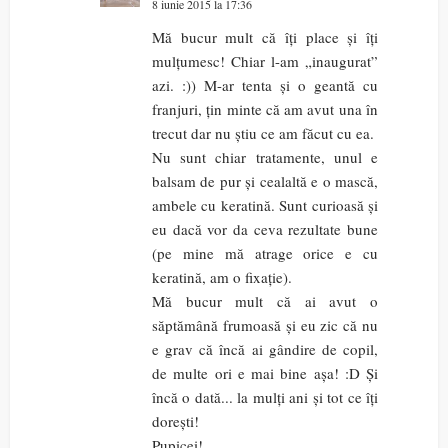
8 iunie 2015 la 17:36
Mă bucur mult că îți place și îți
mulțumesc! Chiar l-am „inaugurat”
azi. :)) M-ar tenta și o geantă cu
franjuri, țin minte că am avut una în
trecut dar nu știu ce am făcut cu ea.
Nu sunt chiar tratamente, unul e
balsam de pur și cealaltă e o mască,
ambele cu keratină. Sunt curioasă și
eu dacă vor da ceva rezultate bune
(pe mine mă atrage orice e cu
keratină, am o fixație).
Mă bucur mult că ai avut o
săptămână frumoasă și eu zic că nu
e grav că încă ai gândire de copil,
de multe ori e mai bine așa! :D Și
încă o dată... la mulți ani și tot ce îți
dorești!
Pupicei!