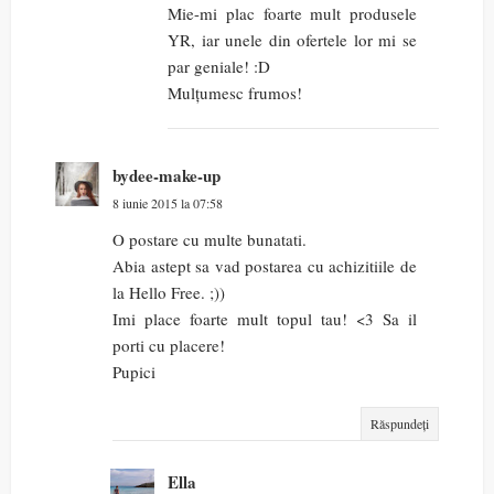
Mie-mi plac foarte mult produsele
YR, iar unele din ofertele lor mi se
par geniale! :D
Mulțumesc frumos!
bydee-make-up
8 iunie 2015 la 07:58
O postare cu multe bunatati.
Abia astept sa vad postarea cu achizitiile de
la Hello Free. ;))
Imi place foarte mult topul tau! <3 Sa il
porti cu placere!
Pupici
Răspundeți
Ella