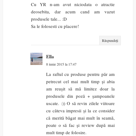
Cu YR n-am avut niciodata o atractie
deosebita, dar acum cand am vazut
produsele tale... :D
Sa le folosesti cu placere!
Răspundeți
Ella
8 iunie 2015 la 17:47
La raftul cu produse pentru păr am
petrecut cel mai mult timp și abia
am reușit să mă limitez doar la
produsele din poză + șampoanele
uscate. :)) O să revin zilele viitoare
cu câteva impresii și la ce consider
că merită băgat mai mult în seamă,
poate o să fac și review după mai
mult timp de folosire.