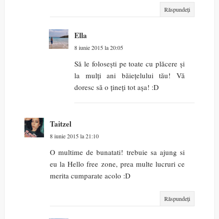
Răspundeți
Ella
8 iunie 2015 la 20:05
Să le folosești pe toate cu plăcere și
la mulți ani băiețelului tău! Vă
doresc să o țineți tot așa! :D
Taitzel
8 iunie 2015 la 21:10
O multime de bunatati! trebuie sa ajung si
eu la Hello free zone, prea multe lucruri ce
merita cumparate acolo :D
Răspundeți