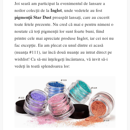
Joi seară am participat la evenimentul de lansare a
Inglot
noilor colecții de la
, unde vedetele au fost
pigmenții Star Dust
proaspăt lansați, care au cucerit
toate fetele prezente. Nu cred că mai e pentru nimeni o
noutate că toți pigmenții lor sunt foarte buni, fiind
printre cele mai apreciate produse Inglot, iar cei noi nu
fac excepție. Eu am plecat cu unul dintre ei acasă
(nuanța #111), iar încă două nuanțe au intrat direct pe
wishlist! Ca să-mi înțelegeți încântarea, vă invit să-i
vedeți în toată splendoarea lor: