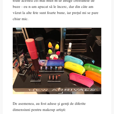
toate acestea cel mai mult m-ar atrage creioanele de
buze - eu n-am apucat să le încerc, dar din câte am
văzut la alte fete sunt foarte bune, iar prețul mi se pare
chiar mic.
De asemenea, au fost aduse și genți de diferite
dimensiuni pentru makeup artiști: