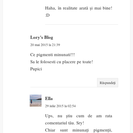
Haha, în realitate arată și mai bine!
:D
Lory's Blog
20 mai 2015 la 21:39
Ce pigmenti minunati!!!
Sa le folosesti cu placere pe toate!
Pupici
Răspundeți
Ella
29 iulie 2015 la 02:54
Ups, nu știu cum de am rata
comentariul tău. Sry!
Chiar sunt minunați pigmenții,