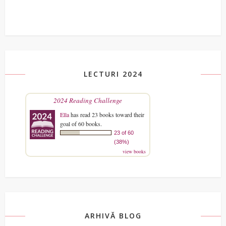
LECTURI 2024
2024 Reading Challenge
Ella
has read 23 books toward their
goal of 60 books.
23 of 60
(38%)
view books
ARHIVĂ BLOG