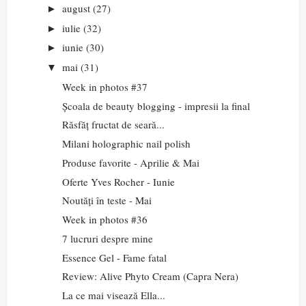
august
(27)
►
iulie
(32)
►
iunie
(30)
►
mai
(31)
▼
Week in photos #37
Școala de beauty blogging - impresii la final
Răsfăț fructat de seară...
Milani holographic nail polish
Produse favorite - Aprilie & Mai
Oferte Yves Rocher - Iunie
Noutăți în teste - Mai
Week in photos #36
7 lucruri despre mine
Essence Gel - Fame fatal
Review: Alive Phyto Cream (Capra Nera)
La ce mai visează Ella...