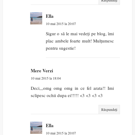
Răspundeți
Ella
10 mai 2015 la 20:07
Sigur o să le mai vedeți pe blog, îmi
plac ambele foarte mult! Mulțumesc
pentru sugestie!
Mere Verzi
10 mai 2015 la 18:04
Deci,,,omg omg omg in ce fel arata!! Imi
sclipesc ochii dupa ei!!!!! <3 <3 <3 <3
Răspundeți
Ella
10 mai 2015 la 20:07