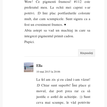
Wow! Ce pigmenti frumosi! #112 este
preferatul meu. La ochii mei caprui s-ar
potrivi. :D Imi plac portfardurile colorate
mult, dar cam scumpicele. Sunt sigura ca a
fost un eveniment frumos. ♥
Abia astept sa vad un machiaj in care sa
integrezi pigmentul primit cadou.
Pupici.
Răspundeți
Ella
10 mai 2015 la 20:06
La fel am zis și eu când i-am văzut!
:D Chiar sunt superbi! Îmi place și
movul, dar port prea rar ca să
justific o astfel de achiziție. :)) Sunt
ceva mai scumpe, le văd potrivite