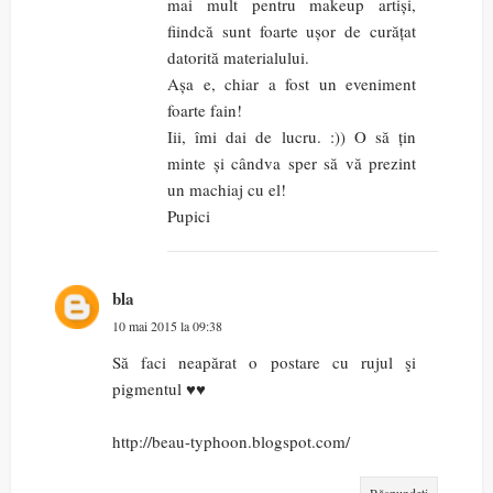
mai mult pentru makeup artiși,
fiindcă sunt foarte ușor de curățat
datorită materialului.
Așa e, chiar a fost un eveniment
foarte fain!
Iii, îmi dai de lucru. :)) O să țin
minte și cândva sper să vă prezint
un machiaj cu el!
Pupici
bla
10 mai 2015 la 09:38
Să faci neapărat o postare cu rujul şi
pigmentul ♥♥
http://beau-typhoon.blogspot.com/