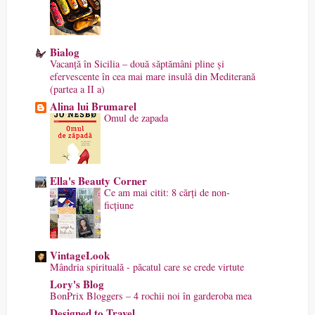
Bialog
Vacanță în Sicilia – două săptămâni pline și
efervescente în cea mai mare insulă din Mediterană
(partea a II a)
Alina lui Brumarel
Omul de zapada
Ella's Beauty Corner
Ce am mai citit: 8 cărți de non-
ficțiune
VintageLook
Mândria spirituală - păcatul care se crede virtute
Lory's Blog
BonPrix Bloggers – 4 rochii noi în garderoba mea
Designed to Travel