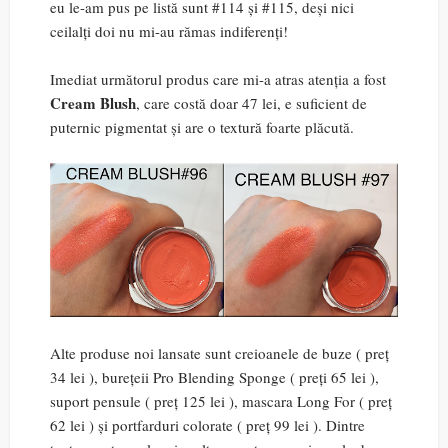
eu le-am pus pe listă sunt #114 și #115, deși nici
ceilalți doi nu mi-au rămas indiferenți!
Imediat următorul produs care mi-a atras atenția a fost
Cream Blush
, care costă doar 47 lei, e suficient de
puternic pigmentat și are o textură foarte plăcută.
Alte produse noi lansate sunt creioanele de buze ( preț
34 lei ), burețeii Pro Blending Sponge ( preți 65 lei ),
suport pensule ( preț 125 lei ), mascara Long For ( preț
62 lei ) și portfarduri colorate ( preț 99 lei ). Dintre