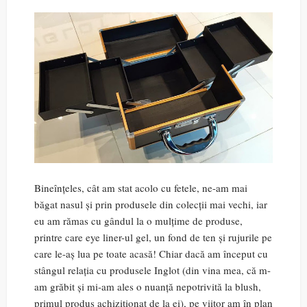
Bineînțeles, cât am stat acolo cu fetele, ne-am mai
băgat nasul și prin produsele din colecții mai vechi, iar
eu am rămas cu gândul la o mulțime de produse,
printre care eye liner-ul gel, un fond de ten și rujurile pe
care le-aș lua pe toate acasă! Chiar dacă am început cu
stângul relația cu produsele Inglot (din vina mea, că m-
am grăbit și mi-am ales o nuanță nepotrivită la blush,
primul produs achiziționat de la ei), pe viitor am în plan