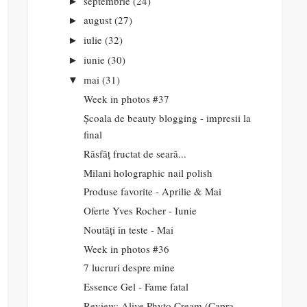
septembrie
(24)
►
august
(27)
►
iulie
(32)
►
iunie
(30)
►
mai
(31)
▼
Week in photos #37
Școala de beauty blogging - impresii la
final
Răsfăț fructat de seară...
Milani holographic nail polish
Produse favorite - Aprilie & Mai
Oferte Yves Rocher - Iunie
Noutăți în teste - Mai
Week in photos #36
7 lucruri despre mine
Essence Gel - Fame fatal
Review: Alive Phyto Cream (Capra