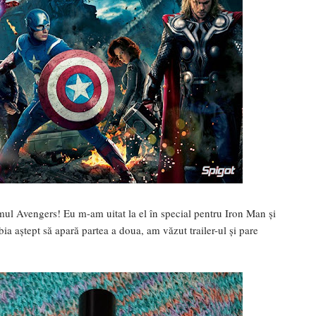
ul Avengers! Eu m-am uitat la el în special pentru Iron Man și
bia aștept să apară partea a doua, am văzut trailer-ul și pare