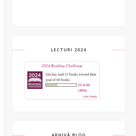
LECTURI 2024
2024 Reading Challenge
Ella
has read 23 books toward their
goal of 60 books.
23 of 60
(38%)
view books
ARHIVĂ BLOG