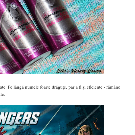
ate. Pe lângă numele foarte drăguțe, par a fi și eficiente - rămâne
te.