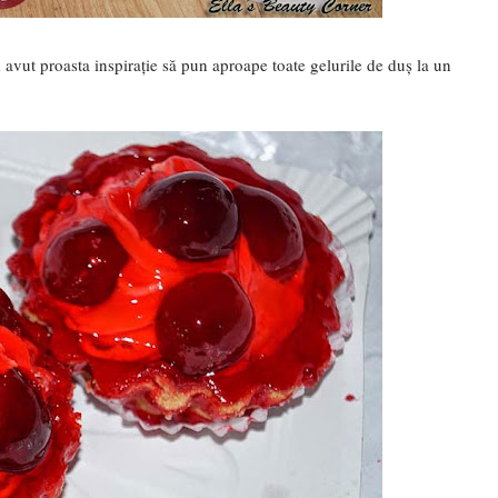
 avut proasta inspirație să pun aproape toate gelurile de duș la un