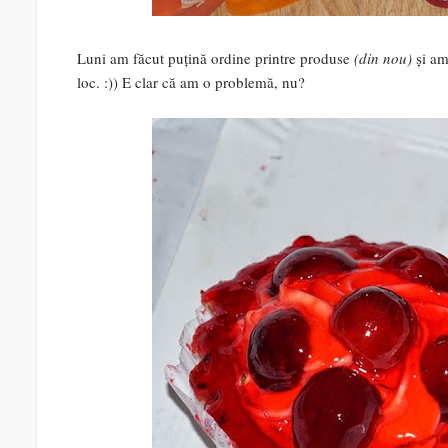
Luni am făcut puțină ordine printre produse
(din nou)
și am
loc. :)) E clar că am o problemă, nu?