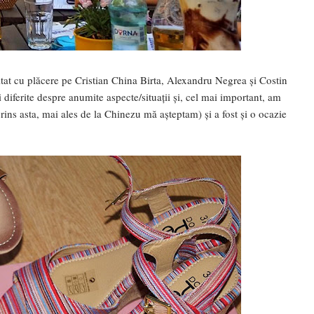
ltat cu plăcere pe Cristian China Birta, Alexandru Negrea și Costin
 diferite despre anumite aspecte/situații și, cel mai important, am
rins asta, mai ales de la Chinezu mă așteptam) și a fost și o ocazie