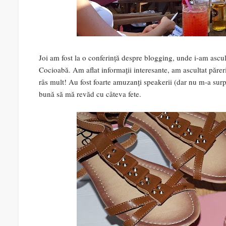
Joi am fost la o conferință despre blogging, unde i-am ascu
Cocioabă. Am aflat informații interesante, am ascultat păreri
râs mult! Au fost foarte amuzanți speakerii (dar nu m-a surp
bună să mă revăd cu câteva fete.