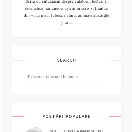
Scriu cu entuziasm despre călătorii, lecturi și
cosmetice, iar uneori aștern în scris și frânturi
din viața mea. Iubesc natura, animalele, cărțile
și arta.
SEARCH
POSTĂRI POPULARE
10+ LOCURI LA MAXIM 100